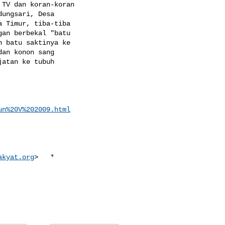
TV dan koran-koran 

ungsari, Desa 

 Timur, tiba-tiba 

an berbekal "batu 

 batu saktinya ke 

an konon sang 

atan ke tubuh 

un%20V%202009.html
akyat.org
>   *
