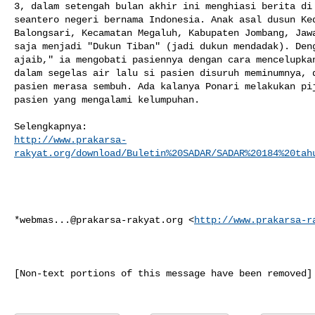
3, dalam setengah bulan akhir ini menghiasi berita di 
seantero negeri bernama Indonesia. Anak asal dusun Ked
Balongsari, Kecamatan Megaluh, Kabupaten Jombang, Jawa
saja menjadi "Dukun Tiban" (jadi dukun mendadak). Deng
ajaib," ia mengobati pasiennya dengan cara mencelupkan
dalam segelas air lalu si pasien disuruh meminumnya, d
pasien merasa sembuh. Ada kalanya Ponari melakukan pij
pasien yang mengalami kelumpuhan.

http://www.prakarsa-
rakyat.org/download/Buletin%20SADAR/SADAR%20184%20tah
*
webmas...@prakarsa-rakyat.org
 <
http://www.prakarsa-r
[Non-text portions of this message have been removed]
