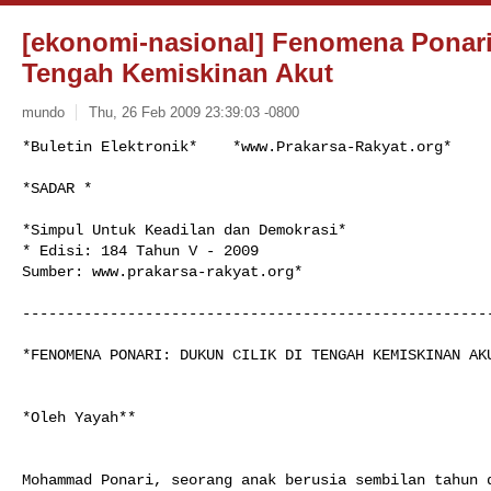
[ekonomi-nasional] Fenomena Ponari:
Tengah Kemiskinan Akut
mundo
Thu, 26 Feb 2009 23:39:03 -0800
*Buletin Elektronik*    *www.Prakarsa-Rakyat.org*

*SADAR *
*Simpul Untuk Keadilan dan Demokrasi*

* Edisi: 184 Tahun V - 2009

Sumber: www.prakarsa-rakyat.org*

------------------------------------------------------
*FENOMENA PONARI: DUKUN CILIK DI TENGAH KEMISKINAN AKU
*Oleh Yayah**

Mohammad Ponari, seorang anak berusia sembilan tahun d