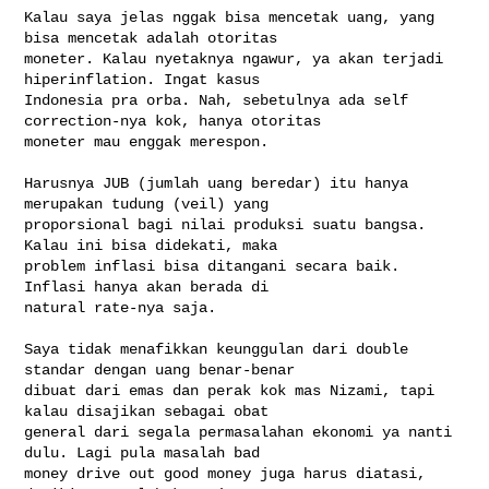
Kalau saya jelas nggak bisa mencetak uang, yang 
bisa mencetak adalah otoritas 

moneter. Kalau nyetaknya ngawur, ya akan terjadi 
hiperinflation. Ingat kasus 

Indonesia pra orba. Nah, sebetulnya ada self 
correction-nya kok, hanya otoritas 

moneter mau enggak merespon. 

Harusnya JUB (jumlah uang beredar) itu hanya 
merupakan tudung (veil) yang 

proporsional bagi nilai produksi suatu bangsa. 
Kalau ini bisa didekati, maka 

problem inflasi bisa ditangani secara baik. 
Inflasi hanya akan berada di 

natural rate-nya saja.

Saya tidak menafikkan keunggulan dari double 
standar dengan uang benar-benar 

dibuat dari emas dan perak kok mas Nizami, tapi 
kalau disajikan sebagai obat 

general dari segala permasalahan ekonomi ya nanti 
dulu. Lagi pula masalah bad 

money drive out good money juga harus diatasi, 