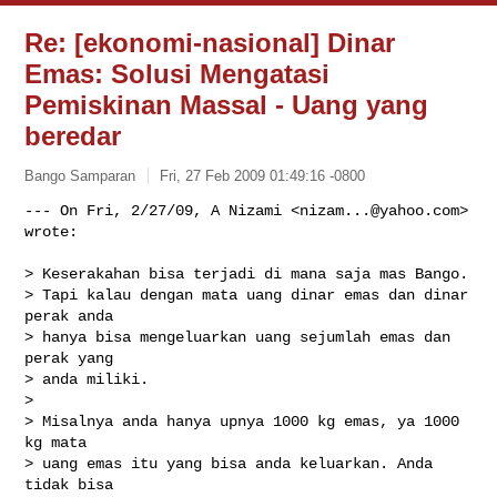
Re: [ekonomi-nasional] Dinar
Emas: Solusi Mengatasi
Pemiskinan Massal - Uang yang
beredar
Bango Samparan
Fri, 27 Feb 2009 01:49:16 -0800
--- On Fri, 2/27/09, A Nizami <
nizam...@yahoo.com
> 
wrote:

> Keserakahan bisa terjadi di mana saja mas Bango.

> Tapi kalau dengan mata uang dinar emas dan dinar 
perak anda

> hanya bisa mengeluarkan uang sejumlah emas dan 
perak yang

> anda miliki.

> 

> Misalnya anda hanya upnya 1000 kg emas, ya 1000 
kg mata

> uang emas itu yang bisa anda keluarkan. Anda 
tidak bisa
