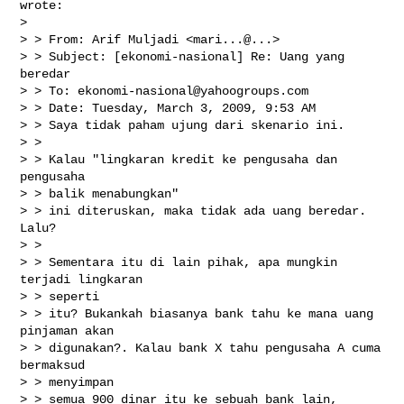
wrote:

> 

> > From: Arif Muljadi <mari...@...>

> > Subject: [ekonomi-nasional] Re: Uang yang 
beredar

> > To: 
ekonomi-nasional@yahoogroups.com
> > Date: Tuesday, March 3, 2009, 9:53 AM

> > Saya tidak paham ujung dari skenario ini. 

> > 

> > Kalau "lingkaran kredit ke pengusaha dan 
pengusaha

> > balik menabungkan"

> > ini diteruskan, maka tidak ada uang beredar. 
Lalu? 

> > 

> > Sementara itu di lain pihak, apa mungkin 
terjadi lingkaran

> > seperti

> > itu? Bukankah biasanya bank tahu ke mana uang 
pinjaman akan

> > digunakan?. Kalau bank X tahu pengusaha A cuma 
bermaksud

> > menyimpan

> > semua 900 dinar itu ke sebuah bank lain, 