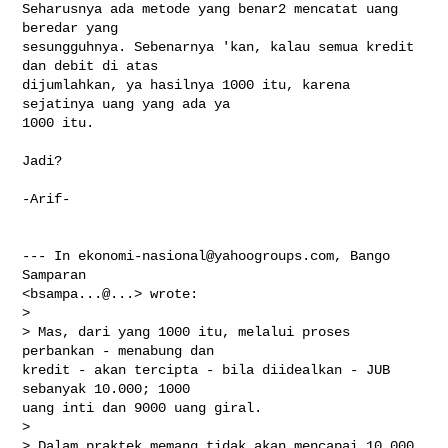
Seharusnya ada metode yang benar2 mencatat uang 
beredar yang

sesungguhnya. Sebenarnya 'kan, kalau semua kredit 
dan debit di atas

dijumlahkan, ya hasilnya 1000 itu, karena 
sejatinya uang yang ada ya

1000 itu.

Jadi?

-Arif-

--- In 
ekonomi-nasional@yahoogroups.com
, Bango 
Samparan

<bsampa...@...> wrote:

>

> Mas, dari yang 1000 itu, melalui proses 
perbankan - menabung dan

kredit - akan tercipta - bila diidealkan - JUB 
sebanyak 10.000; 1000

uang inti dan 9000 uang giral.

> 

> Dalam praktek memang tidak akan mencapai 10.000, 