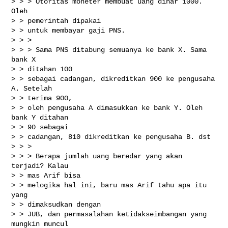
> > > Otoritas moneter membuat uang dinar 1000. 
Oleh

> > pemerintah dipakai

> > untuk membayar gaji PNS.

> > > 

> > > Sama PNS ditabung semuanya ke bank X. Sama 
bank X

> > ditahan 100

> > sebagai cadangan, dikreditkan 900 ke pengusaha 
A. Setelah

> > terima 900,

> > oleh pengusaha A dimasukkan ke bank Y. Oleh 
bank Y ditahan

> > 90 sebagai

> > cadangan, 810 dikreditkan ke pengusaha B. dst

> > > 

> > > Berapa jumlah uang beredar yang akan 
terjadi? Kalau

> > mas Arif bisa

> > melogika hal ini, baru mas Arif tahu apa itu 
yang

> > dimaksudkan dengan

> > JUB, dan permasalahan ketidakseimbangan yang 
mungkin muncul
