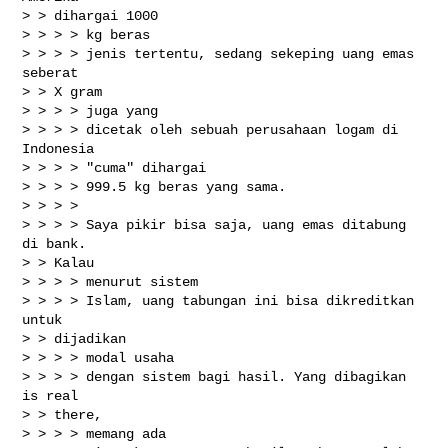
> > dihargai 1000

> > > > kg beras

> > > > jenis tertentu, sedang sekeping uang emas 
seberat

> > X gram

> > > > juga yang

> > > > dicetak oleh sebuah perusahaan logam di 
Indonesia

> > > > "cuma" dihargai

> > > > 999.5 kg beras yang sama.

> > > > 

> > > > Saya pikir bisa saja, uang emas ditabung 
di bank.

> > Kalau

> > > > menurut sistem

> > > > Islam, uang tabungan ini bisa dikreditkan 
untuk

> > dijadikan

> > > > modal usaha

> > > > dengan sistem bagi hasil. Yang dibagikan 
is real

> > there,

> > > > memang ada
