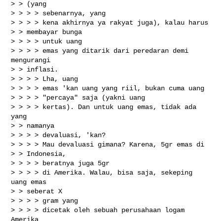
> > (yang

> > > > sebenarnya, yang

> > > > kena akhirnya ya rakyat juga), kalau harus

> > membayar bunga

> > > > untuk uang

> > > > emas yang ditarik dari peredaran demi 
mengurangi

> > inflasi.

> > > > Lha, uang

> > > > emas 'kan uang yang riil, bukan cuma uang

> > > > "percaya" saja (yakni uang

> > > > kertas). Dan untuk uang emas, tidak ada 
yang

> > namanya

> > > > devaluasi, 'kan?

> > > > Mau devaluasi gimana? Karena, 5gr emas di

> > Indonesia,

> > > > beratnya juga 5gr

> > > > di Amerika. Walau, bisa saja, sekeping 
uang emas

> > seberat X

> > > > gram yang

> > > > dicetak oleh sebuah perusahaan logam 
Amerika
