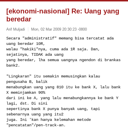
[ekonomi-nasional] Re: Uang yang
beredar
Arif Muljadi
Mon, 02 Mar 2009 20:30:23 -0800
Secara "administratif" memang bisa tercatat ada 
uang beredar 10R,

walau "hakiki"nya, cuma ada 1R saja. Dan, 
sejatinya, TIDAK ada uang

yang beredar, lha semua uangnya ngendon di brankas 
bank2. 
"Lingkaran" itu semakin memusingkan kalau 
pengusaha B, balik

menabungkan uang yang 810 itu ke bank X, lalu bank 
X meminjamkan 90%

dari ini ke A, yang lalu menabungkannya ke bank Y 
lagi, dst. Di sini

sepertinya bank X punya banyak uang, tapi 
sebenarnya uang yang itu2

juga. Ini 'kan hanya kelemahan metode 
"pencatatan"/pen-track-an.
