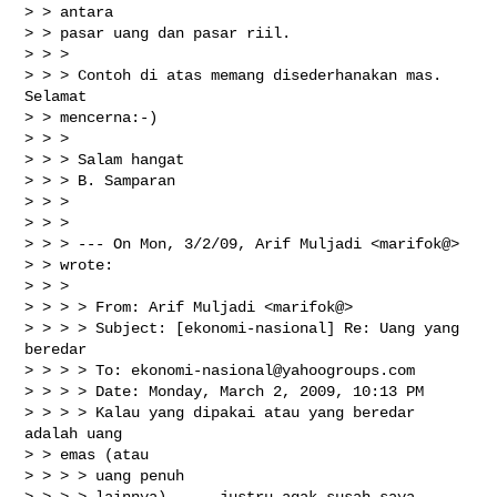
> > antara

> > pasar uang dan pasar riil. 

> > > 

> > > Contoh di atas memang disederhanakan mas. 
Selamat

> > mencerna:-)

> > > 

> > > Salam hangat

> > > B. Samparan

> > > 

> > > 

> > > --- On Mon, 3/2/09, Arif Muljadi <marifok@>

> > wrote:

> > > 

> > > > From: Arif Muljadi <marifok@>

> > > > Subject: [ekonomi-nasional] Re: Uang yang 
beredar

> > > > To: 
ekonomi-nasional@yahoogroups.com
> > > > Date: Monday, March 2, 2009, 10:13 PM

> > > > Kalau yang dipakai atau yang beredar 
adalah uang

> > emas (atau

> > > > uang penuh

> > > > lainnya), ... justru agak susah saya
