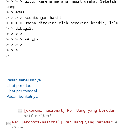
> > > > gitu, karena memang hasil usaha. Setelah 
uang

> > emas

> > > > keuntungan hasil

> > > > usaha diterima oleh penerima kredit, lalu

> > dibagi2. 

> > > > 

> > > > -Arif-

> > > >

> > >

>

Pesan sebelumnya
Lihat per utas
Lihat per tanggal
Pesan berikutnya
[ekonomi-nasional] Re: Uang yang beredar
Arif Muljadi
Re: [ekonomi-nasional] Re: Uang yang beredar
A
Nizami