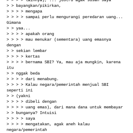
> > bayangkan/pikirkan,

> > > > mengapa

> > > > sampai perlu mengurangi peredaran uang... 
Gimana

> > yaa...

> > > > apakah orang

> > > > mau menukar (sementara) uang emasnya 
dengan

> > sekian lembar

> > > > kertas

> > > > bernama SBI? Ya, mau aja mungkin, karena 
itu

> > nggak beda

> > > > dari menabung.

> > > > Kalau negara/pemerintah menjual SBI 
seperti ini

> > (yakni

> > > > dibeli dengan

> > > > uang emas), dari mana dana untuk membayar

> > bunganya? Intuisi

> > > > saya

> > > > mengatakan, agak aneh kalau 
negara/pemerintah
