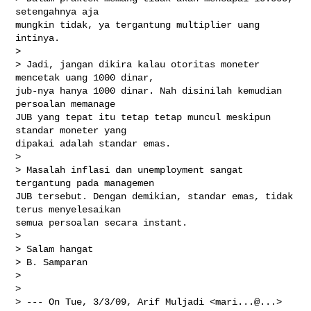
setengahnya aja

mungkin tidak, ya tergantung multiplier uang 
intinya.

> 

> Jadi, jangan dikira kalau otoritas moneter 
mencetak uang 1000 dinar,

jub-nya hanya 1000 dinar. Nah disinilah kemudian 
persoalan memanage

JUB yang tepat itu tetap tetap muncul meskipun 
standar moneter yang

dipakai adalah standar emas.

> 

> Masalah inflasi dan unemployment sangat 
tergantung pada managemen

JUB tersebut. Dengan demikian, standar emas, tidak 
terus menyelesaikan

semua persoalan secara instant.

> 

> Salam hangat

> B. Samparan

> 

> 

> --- On Tue, 3/3/09, Arif Muljadi <mari...@...> 