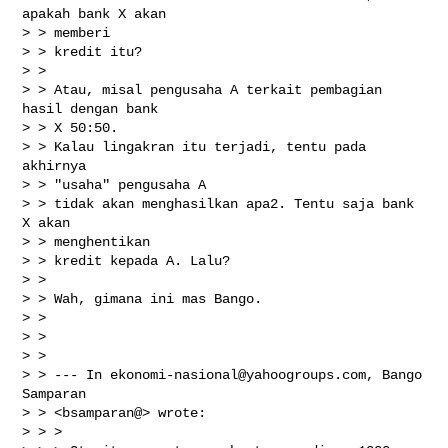
apakah bank X akan

> > memberi

> > kredit itu?

> > 

> > Atau, misal pengusaha A terkait pembagian 
hasil dengan bank

> > X 50:50.

> > Kalau lingakran itu terjadi, tentu pada 
akhirnya

> > "usaha" pengusaha A

> > tidak akan menghasilkan apa2. Tentu saja bank 
X akan

> > menghentikan

> > kredit kepada A. Lalu?

> > 

> > Wah, gimana ini mas Bango. 

> > 

> > 

> > 

> > --- In 
ekonomi-nasional@yahoogroups.com
, Bango 
Samparan

> > <bsamparan@> wrote:

> > >
