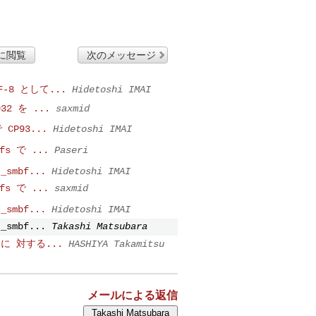
に閲覧
次のメッセージ
UTF-8 として...
Hidetoshi IMAI
932 を ...
saxmid
で CP93...
Hidetoshi IMAI
bfs で ...
Paseri
t_smbf...
Hidetoshi IMAI
bfs で ...
saxmid
t_smbf...
Hidetoshi IMAI
t_smbf...
Takashi Matsubara
_8 に 対する...
HASHIYA Takamitsu
メールによる返信