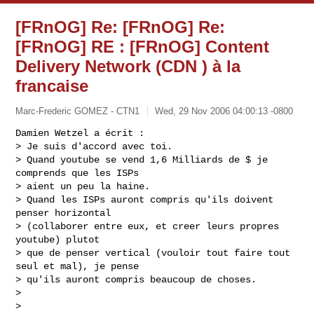
[FRnOG] Re: [FRnOG] Re:
[FRnOG] RE : [FRnOG] Content
Delivery Network (CDN ) à la
francaise
Marc-Frederic GOMEZ - CTN1
Wed, 29 Nov 2006 04:00:13 -0800
Damien Wetzel a écrit :

> Je suis d'accord avec toi.

> Quand youtube se vend 1,6 Milliards de $ je 
comprends que les ISPs 

> aient un peu la haine.

> Quand les ISPs auront compris qu'ils doivent 
penser horizontal

> (collaborer entre eux, et creer leurs propres 
youtube) plutot

> que de penser vertical (vouloir tout faire tout 
seul et mal), je pense

> qu'ils auront compris beaucoup de choses.

>

>
