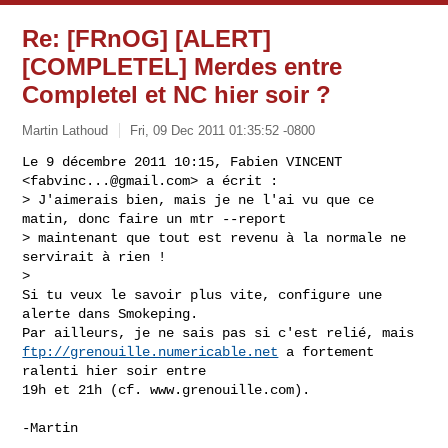
Re: [FRnOG] [ALERT]
[COMPLETEL] Merdes entre
Completel et NC hier soir ?
Martin Lathoud
Fri, 09 Dec 2011 01:35:52 -0800
Le 9 décembre 2011 10:15, Fabien VINCENT 
<
fabvinc...@gmail.com
> a écrit :

> J'aimerais bien, mais je ne l'ai vu que ce 
matin, donc faire un mtr --report

> maintenant que tout est revenu à la normale ne 
servirait à rien !

>

Si tu veux le savoir plus vite, configure une 
alerte dans Smokeping.

ftp://grenouille.numericable.net
 a fortement 
ralenti hier soir entre

19h et 21h (cf. www.grenouille.com).
-Martin
