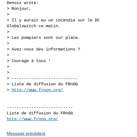
Denoix wrote:

> Bonjour,

> 

> Il y aurait eu un incendie sur le DC 
Globalswitch ce matin.

> 

> Les pompiers sont sur place.

> 

> Avez-vous des informations ?

> 

> Courage à tous !

> 

> 

> ---------------------------

> Liste de diffusion du FRnOG

> 
http://www.frnog.org/
---------------------------

http://www.frnog.org/
Message précédent