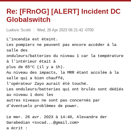
Re: [FRnOG] [ALERT] Incident DC
Globalswitch
Ludovic Scotti
Wed, 26 Apr 2023 06:21:42 -0700
L’incendie est éteint.

Les pompiers ne peuvent pas encore accéder à la 
salle des

onduleurs/batteries du niveau 1 car la température 
à l’intérieur était à

plus de 65°C (il y a 1h).

Au niveau des impacts, la MRR étant accolée à la 
salle qui a bien chauffé,

l'opérateur Zayo aurait été touché.

Les onduleurs/batteries qui ont brulés sont dédiés 
au niveau 1 donc les

autres niveaux ne sont pas concernés par 
d'éventuels problèmes de power.
Le mer. 26 avr. 2023 à 14:40, Alexandre der 
Garabedian <
svcad...@gmail.com
>

a écrit :
