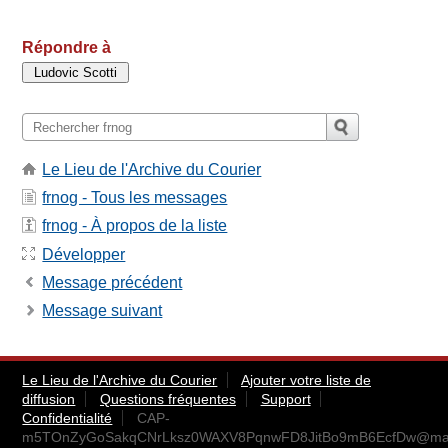
Répondre à
Le Lieu de l'Archive du Courier
frnog - Tous les messages
frnog - À propos de la liste
Développer
Message précédent
Message suivant
Le Lieu de l'Archive du Courier
Ajouter votre liste de
diffusion
Questions fréquentes
Support
Confidentialité
CAP-
m5TOnZyGoSakqCNrLksz0WAXV8PqnwFD8JitBo9mB6EcfDw@mail