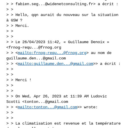
> > 
fabien.seg...@widenetconsulting.fr
> a écrit :

> >

> > Hello, qqn aurait du nouveau sur la situation 
à GSW ?

> > Merci.

> >

> >

> > ﻿Le 26/04/2023 11:42, « Guillaume Denoix » 
<
frnog-requ...@frnog.org
> > <
mailto:
frnog-requ...@frnog.org
> au nom de 
guillaume.den...@gmail.com
> > <
mailto:
guillaume.den...@gmail.com
>> a écrit :

> >

> >

> > Merci !

> >

> >

> > On Wed, Apr 26, 2023 at 11:39 AM Ludovic 
Scotti <
tonton...@gmail.com
> > <
mailto:
tonton...@gmail.com
>> wrote:

> >

> >

> > La climatisation est revenue et la température 