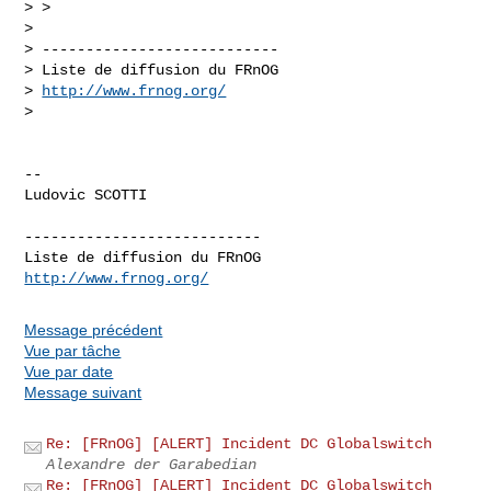
> >

>

> ---------------------------

> Liste de diffusion du FRnOG

> 
http://www.frnog.org/
>

-- 

Ludovic SCOTTI

---------------------------

http://www.frnog.org/
Message précédent
Vue par tâche
Vue par date
Message suivant
Re: [FRnOG] [ALERT] Incident DC Globalswitch
Alexandre der Garabedian
Re: [FRnOG] [ALERT] Incident DC Globalswitch