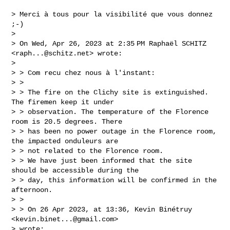
> Merci à tous pour la visibilité que vous donnez 
;-)

>

> On Wed, Apr 26, 2023 at 2:35 PM Raphaël SCHITZ 
<
raph...@schitz.net
> wrote:

>

> > Com recu chez nous à l'instant:

> >

> > The fire on the Clichy site is extinguished. 
The firemen keep it under

> > observation. The temperature of the Florence 
room is 20.5 degrees. There

> > has been no power outage in the Florence room, 
the impacted onduleurs are

> > not related to the Florence room.

> > We have just been informed that the site 
should be accessible during the

> > day, this information will be confirmed in the 
afternoon.

> >

> > On 26 Apr 2023, at 13:36, Kevin Binétruy 
<
kevin.binet...@gmail.com
>

> wrote:
