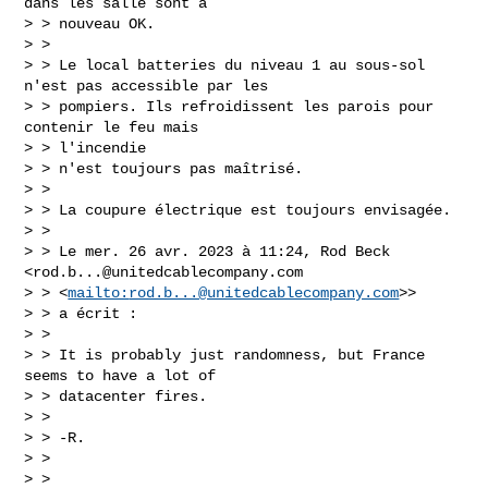
dans les salle sont à

> > nouveau OK.

> >

> > Le local batteries du niveau 1 au sous-sol 
n'est pas accessible par les

> > pompiers. Ils refroidissent les parois pour 
contenir le feu mais

> > l'incendie

> > n'est toujours pas maîtrisé.

> >

> > La coupure électrique est toujours envisagée.

> >

> > Le mer. 26 avr. 2023 à 11:24, Rod Beck 
<
rod.b...@unitedcablecompany.com
> > <
mailto:
rod.b...@unitedcablecompany.com
>>

> > a écrit :

> >

> > It is probably just randomness, but France 
seems to have a lot of

> > datacenter fires.

> >

> > -R.

> >

> >
