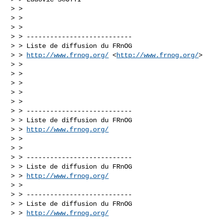
> >

> >

> >

> > ---------------------------

> > Liste de diffusion du FRnOG

> > 
http://www.frnog.org/
 <
http://www.frnog.org/
>

> >

> >

> >

> >

> >

> > ---------------------------

> > Liste de diffusion du FRnOG

> > 
http://www.frnog.org/
> >

> >

> > ---------------------------

> > Liste de diffusion du FRnOG

> > 
http://www.frnog.org/
> >

> > ---------------------------

> > Liste de diffusion du FRnOG

> > 
http://www.frnog.org/