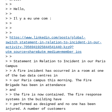
> >

> > ﻿Hello,

> >

> > Il y a eu une com :

> >

> >

> >

> 
https://www.linkedin.com/posts/global-
switch_statement-in-relation-to-incident-in-our-
activity-7056941925844541440-kzzQ?
utm_source=share&utm_medium=member_ios
> >

> > Statement in Relation to Incident in our Paris 
Campus

> > A fire incident has occurred in a room at one 
of the two data centres in

> > our Paris campus this morning. The Fire 
Brigade has been in attendance

> and

> > the fire is now contained. The fire response 
systems in the building have

> > performed as designed and no one has been 
injured. A number of customers
