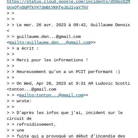
https://status.cloud.google.com/incidents/dS9ps52M
UnxQfyDGPfkY#73mBtVKKfeJGJ1yaY7hV
> >

> >

> > Le mer. 26 avr. 2023 à 09:42, Guillaume Denoix 
<

> > 
guillaume.den...@gmail.com
<
mailto:
guillaume.den...@gmail.com
>>

> > a écrit :

> >

> > Merci pour les informations !

> >

> > Heureusement qu'on a un PCIT performant :)

> >

> > On Wed, Apr 26, 2023 at 9:31 AM Ludovic Scotti 
<
tonton...@gmail.com
> > <
mailto:
tonton...@gmail.com
>>

> > wrote:

> >

> > D'après les infos que j'ai, incident sur le 
circuit de

> > refroidissement,

> > une

> > fuite qui a provoqué un début d'incendie des 