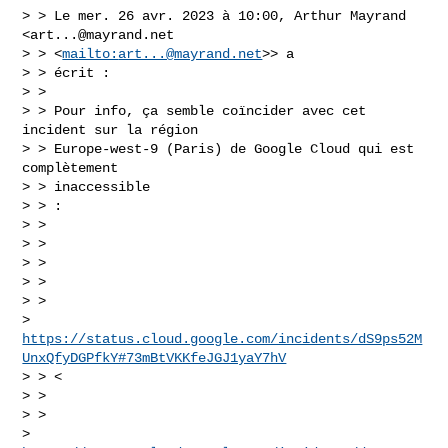
> > Le mer. 26 avr. 2023 à 10:00, Arthur Mayrand 
<
art...@mayrand.net
> > <
mailto:
art...@mayrand.net
>> a

> > écrit :

> >

> > Pour info, ça semble coïncider avec cet 
incident sur la région

> > Europe-west-9 (Paris) de Google Cloud qui est 
complètement

> > inaccessible

> > :

> >

> >

> >

> >

> >

> 
https://status.cloud.google.com/incidents/dS9ps52M
UnxQfyDGPfkY#73mBtVKKfeJGJ1yaY7hV
> > <

> >

> >

> 