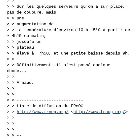
> >

> > Sur les quelques serveurs qu'on a sur place, 
pas de coupure, mais

> > une

> > augmentation de

> > la température d'environ 10 à 15°C à partir de 
~ 4h15 ce matin,

> > jusqu'à un

> > plateau

> > élevé à ~7h50, et une petite baisse depuis 9h.

> >

> > Définitivement, il s'est passé quelque 
chose...

> >

> > Arnaud.

> >

> >

> > ---------------------------

> > Liste de diffusion du FRnOG

> > 
http://www.frnog.org/
 <
http://www.frnog.org/
>

> >

> >

> >

> > --
