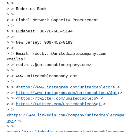
> >

> > Roderick Beck

> >

> > Global Network Capacity Procurement

> >

> > Budapest: 36-70-605-5144

> >

> > New Jersey: 908-452-8183

> >

> > Email: 
rod.b...@unitedcablecompany.com
<mailto:

> > 
rod.b...@unitedcablecompany.com
>

> >

> > www.unitedcablecompany.com

> >

> > <
https://www.instagram.com/unitedcableco/
> <

> > 
https://www.instagram.com/unitedcableco/&gt
;>

> > <
https://twitter.com/unitedcableco
> <

> > 
https://twitter.com/unitedcableco&gt
;>

> > 
<
https://www.linkedin.com/company/unitedcablecompa
ny/
> <

> > 
https://www.linkedin.com/company/unitedcablecompan