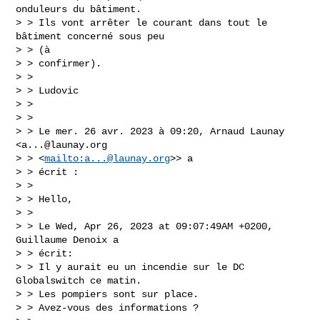
onduleurs du bâtiment.

> > Ils vont arrêter le courant dans tout le 
bâtiment concerné sous peu

> > (à

> > confirmer).

> >

> > Ludovic

> >

> >

> > Le mer. 26 avr. 2023 à 09:20, Arnaud Launay 
<
a...@launay.org
> > <
mailto:
a...@launay.org
>> a

> > écrit :

> >

> > Hello,

> >

> > Le Wed, Apr 26, 2023 at 09:07:49AM +0200, 
Guillaume Denoix a

> > écrit:

> > Il y aurait eu un incendie sur le DC 
Globalswitch ce matin.

> > Les pompiers sont sur place.

> > Avez-vous des informations ?
