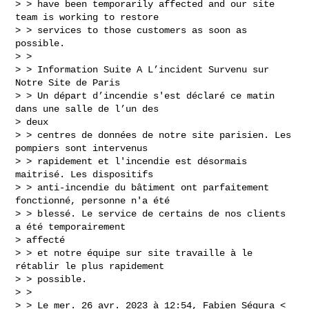
> > have been temporarily affected and our site 
team is working to restore

> > services to those customers as soon as 
possible.

> >

> > Information Suite A L’incident Survenu sur 
Notre Site de Paris

> > Un départ d’incendie s'est déclaré ce matin 
dans une salle de l’un des

> deux

> > centres de données de notre site parisien. Les 
pompiers sont intervenus

> > rapidement et l'incendie est désormais 
maitrisé. Les dispositifs

> > anti-incendie du bâtiment ont parfaitement 
fonctionné, personne n'a été

> > blessé. Le service de certains de nos clients 
a été temporairement

> affecté

> > et notre équipe sur site travaille à le 
rétablir le plus rapidement

> > possible.

> >

> > Le mer. 26 avr. 2023 à 12:54, Fabien Ségura <
