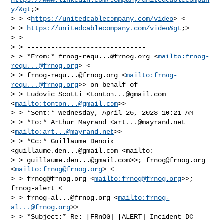
y/&gt
;>

> > <
https://unitedcablecompany.com/video
> <

> > 
https://unitedcablecompany.com/video&gt
;>

> >

> > ------------------------------

> > *From:* 
frnog-requ...@frnog.org
 <
mailto:
frnog-
requ...@frnog.org
> <

> > 
frnog-requ...@frnog.org
 <
mailto:
frnog-
requ...@frnog.org
>> on behalf of

> > Ludovic Scotti <
tonton...@gmail.com
<
mailto:
tonton...@gmail.com
>>

> > *Sent:* Wednesday, April 26, 2023 10:21 AM

> > *To:* Arthur Mayrand <
art...@mayrand.net
<
mailto:
art...@mayrand.net
>>

> > *Cc:* Guillaume Denoix 
<
guillaume.den...@gmail.com
 <mailto:

> > 
guillaume.den...@gmail.com
>>; 
frnog@frnog.org
<
mailto:
frnog@frnog.org
> <

> > 
frnog@frnog.org
 <
mailto:
frnog@frnog.org
>>; 
frnog-alert <

> > 
frnog-al...@frnog.org
 <
mailto:
frnog-
al...@frnog.org
>>

> > *Subject:* Re: [FRnOG] [ALERT] Incident DC 