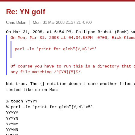
Re: YN golf
Chris Dolan
Mon, 31 Mar 2008 21:37:21 -0700
perl -le 'print for glob"{Y,N}"x5'

Of course you have to run this in a directory that d
Not true. The {} notation doesn't care whether files
tested like so on Mac:
% touch YYYYY

% perl -le 'print for glob"{Y,N}"x5'

YYYYY

YYYYN

YYYNY

YYYNN
