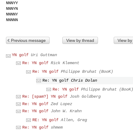
NNNYY

NNNYN

NNNNY

NNNNN

Previous message
View by thread
View by
YN golf
Uri Guttman
Re: YN golf
Rick Klement
Re: YN golf
Philippe Bruhat (BooK)
Re: YN golf
Chris Dolan
Re: YN golf
Philippe Bruhat (BooK
Re: [spam?] YN golf
Josh Goldberg
Re: YN golf
Zed Lopez
Re: YN golf
John W. Krahn
RE: YN golf
Allen, Greg
Re: YN golf
shmem