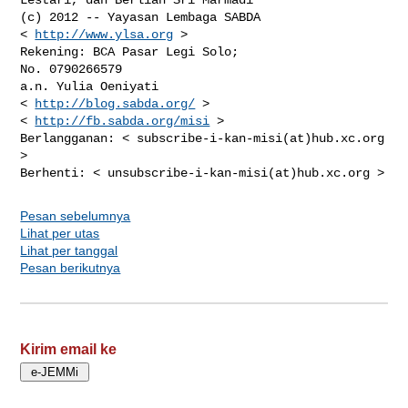
http://www.ylsa.org
 >

Rekening: BCA Pasar Legi Solo;

No. 0790266579

a.n. Yulia Oeniyati

< 
http://blog.sabda.org/
 >

< 
http://fb.sabda.org/misi
 >

Berlangganan: < subscribe-i-kan-misi(at)hub.xc.org 
>

Pesan sebelumnya
Lihat per utas
Lihat per tanggal
Pesan berikutnya
Kirim email ke