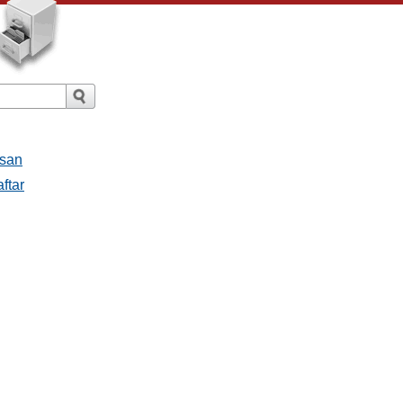
esan
ftar