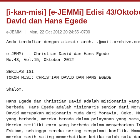
[i-kan-misi] [e-JEMMi] Edisi 43/Oktobe
David dan Hans Egede
e-JEMMi
Mon, 22 Oct 2012 20:24:55 -0700
Anda terdaftar dengan alamat: 
arch...@mail-archive.co
e-JEMMi -- Christian David dan Hans Egede

No.43, Vol.15, Oktober 2012
SEKILAS ISI

TOKOH MISI: CHRISTIAN DAVID DAN HANS EGEDE

Shalom,

Hans Egede dan Christian David adalah misionaris yang 
berbeda. Hans Egede adalah misionaris senior dari Norw
David merupakan misionaris muda dari Moravia, Ceko. Me
yang berbeda, mereka berada dalam pelayanan yang sama,
Mereka memiliki cara yang berbeda dalam menyebarkan In
Eskimo, sehingga mereka sering mengalami konflik. Namu
mereka masih saling memerhatikan ketika salah satu dar