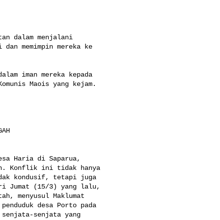
an dalam menjalani 

 dan memimpin mereka ke 

alam iman mereka kepada 

omunis Maois yang kejam.

AH

sa Haria di Saparua, 

. Konflik ini tidak hanya 

ak kondusif, tetapi juga 

i Jumat (15/3) yang lalu, 

ah, menyusul Maklumat 

penduduk desa Porto pada 

senjata-senjata yang 
