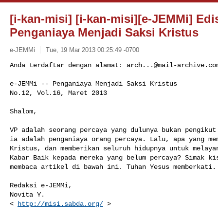
[i-kan-misi] [i-kan-misi][e-JEMMi] Edi
Penganiaya Menjadi Saksi Kristus
e-JEMMi
Tue, 19 Mar 2013 00:25:49 -0700
Anda terdaftar dengan alamat: 
arch...@mail-archive.co
e-JEMMi -- Penganiaya Menjadi Saksi Kristus

No.12, Vol.16, Maret 2013
Shalom,

VP adalah seorang percaya yang dulunya bukan pengikut 
ia adalah penganiaya orang percaya. Lalu, apa yang mem
Kristus, dan memberikan seluruh hidupnya untuk melayan
Kabar Baik kepada mereka yang belum percaya? Simak kis
membaca artikel di bawah ini. Tuhan Yesus memberkati.

Redaksi e-JEMMi,

Novita Y.

< 
http://misi.sabda.org/
 >
