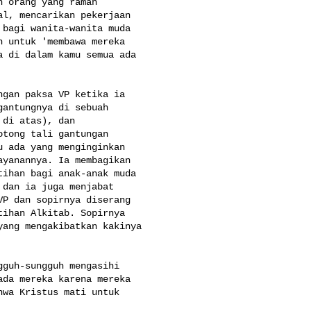
 orang yang ramah 

l, mencarikan pekerjaan 

bagi wanita-wanita muda 

 untuk 'membawa mereka 

 di dalam kamu semua ada 

gan paksa VP ketika ia 

antungnya di sebuah 

di atas), dan 

tong tali gantungan 

 ada yang menginginkan 

yanannya. Ia membagikan 

ihan bagi anak-anak muda 

dan ia juga menjabat 

P dan sopirnya diserang 

ihan Alkitab. Sopirnya 

ang mengakibatkan kakinya 

guh-sungguh mengasihi 

da mereka karena mereka 

wa Kristus mati untuk 
