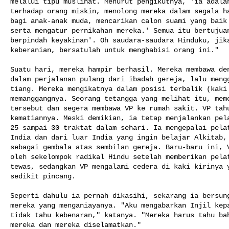
melalui tipu muslihat. Menurut pengikutnya, 'ia adalah
terhadap orang miskin, menolong mereka dalam segala ha
bagi anak-anak muda, mencarikan calon suami yang baik 
serta mengatur pernikahan mereka.' Semua itu bertujuan
berpindah keyakinan'. Oh saudara-saudara Hinduku, jika
keberanian, bersatulah untuk menghabisi orang ini."

Suatu hari, mereka hampir berhasil. Mereka membawa den
dalam perjalanan pulang dari ibadah gereja, lalu mengg
tiang. Mereka mengikatnya dalam posisi terbalik (kaki 
memanggangnya. Seorang tetangga yang melihat itu, memo
tersebut dan segera membawa VP ke rumah sakit. VP tahu
kematiannya. Meski demikian, ia tetap menjalankan pela
25 sampai 30 traktat dalam sehari. Ia mengepalai pelat
India dan dari luar India yang ingin belajar Alkitab, 
sebagai gembala atas sembilan gereja. Baru-baru ini, V
oleh sekelompok radikal Hindu setelah memberikan pelat
tewas, sedangkan VP mengalami cedera di kaki kirinya y
sedikit pincang.

Seperti dahulu ia pernah dikasihi, sekarang ia bersung
mereka yang menganiayanya. "Aku mengabarkan Injil kepa
tidak tahu kebenaran," katanya. "Mereka harus tahu bah
mereka dan mereka diselamatkan."
