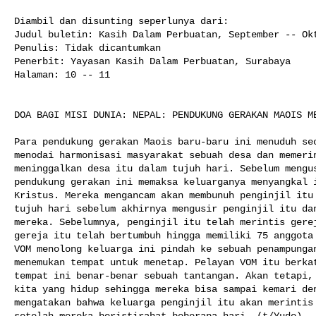
Diambil dan disunting seperlunya dari:

Judul buletin: Kasih Dalam Perbuatan, September -- Okt
Penulis: Tidak dicantumkan

Penerbit: Yayasan Kasih Dalam Perbuatan, Surabaya

Halaman: 10 -- 11

DOA BAGI MISI DUNIA: NEPAL: PENDUKUNG GERAKAN MAOIS ME
Para pendukung gerakan Maois baru-baru ini menuduh seo
menodai harmonisasi masyarakat sebuah desa dan memerin
meninggalkan desa itu dalam tujuh hari. Sebelum mengus
pendukung gerakan ini memaksa keluarganya menyangkal i
Kristus. Mereka mengancam akan membunuh penginjil itu 
tujuh hari sebelum akhirnya mengusir penginjil itu dan
mereka. Sebelumnya, penginjil itu telah merintis gerej
gereja itu telah bertumbuh hingga memiliki 75 anggota 
VOM menolong keluarga ini pindah ke sebuah penampungan
menemukan tempat untuk menetap. Pelayan VOM itu berkat
tempat ini benar-benar sebuah tantangan. Akan tetapi, 
kita yang hidup sehingga mereka bisa sampai kemari den
mengatakan bahwa keluarga penginjil itu akan merintis 
setelah mereka beristirahat beberapa hari. (t/Yudo)
