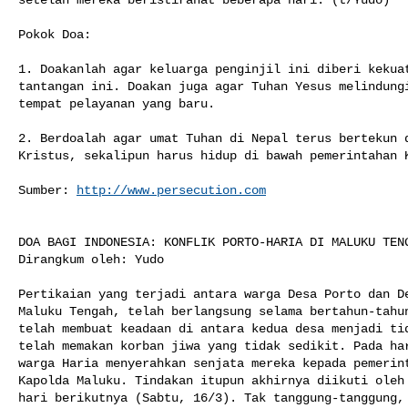
Pokok Doa:

1. Doakanlah agar keluarga penginjil ini diberi kekuat
tantangan ini. Doakan juga agar Tuhan Yesus melindungi
tempat pelayanan yang baru.

2. Berdoalah agar umat Tuhan di Nepal terus bertekun d
Kristus, sekalipun harus hidup di bawah pemerintahan K
Sumber: 
http://www.persecution.com
DOA BAGI INDONESIA: KONFLIK PORTO-HARIA DI MALUKU TENG
Dirangkum oleh: Yudo

Pertikaian yang terjadi antara warga Desa Porto dan De
Maluku Tengah, telah berlangsung selama bertahun-tahun
telah membuat keadaan di antara kedua desa menjadi tid
telah memakan korban jiwa yang tidak sedikit. Pada har
warga Haria menyerahkan senjata mereka kepada pemerint
Kapolda Maluku. Tindakan itupun akhirnya diikuti oleh 
hari berikutnya (Sabtu, 16/3). Tak tanggung-tanggung, 