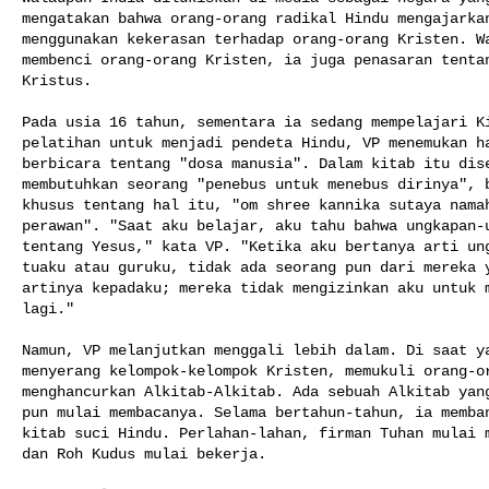
mengatakan bahwa orang-orang radikal Hindu mengajarkan
menggunakan kekerasan terhadap orang-orang Kristen. Wa
membenci orang-orang Kristen, ia juga penasaran tentan
Kristus.

Pada usia 16 tahun, sementara ia sedang mempelajari Ki
pelatihan untuk menjadi pendeta Hindu, VP menemukan ha
berbicara tentang "dosa manusia". Dalam kitab itu dise
membutuhkan seorang "penebus untuk menebus dirinya", b
khusus tentang hal itu, "om shree kannika sutaya namah
perawan". "Saat aku belajar, aku tahu bahwa ungkapan-u
tentang Yesus," kata VP. "Ketika aku bertanya arti ung
tuaku atau guruku, tidak ada seorang pun dari mereka y
artinya kepadaku; mereka tidak mengizinkan aku untuk m
lagi."

Namun, VP melanjutkan menggali lebih dalam. Di saat ya
menyerang kelompok-kelompok Kristen, memukuli orang-or
menghancurkan Alkitab-Alkitab. Ada sebuah Alkitab yang
pun mulai membacanya. Selama bertahun-tahun, ia memban
kitab suci Hindu. Perlahan-lahan, firman Tuhan mulai m
dan Roh Kudus mulai bekerja.
