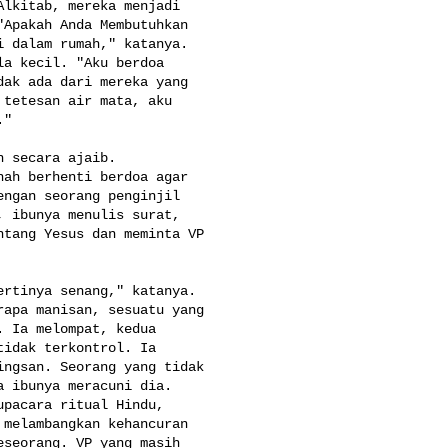
lkitab, mereka menjadi 

Apakah Anda Membutuhkan 

 dalam rumah," katanya. 

a kecil. "Aku berdoa 

ak ada dari mereka yang 

tetesan air mata, aku 

"

 secara ajaib. 

ah berhenti berdoa agar 

ngan seorang penginjil 

 ibunya menulis surat, 

tang Yesus dan meminta VP 

rtinya senang," katanya. 

apa manisan, sesuatu yang 

 Ia melompat, kedua 

idak terkontrol. Ia 

ngsan. Seorang yang tidak 

 ibunya meracuni dia. 

pacara ritual Hindu, 

melambangkan kehancuran 

seorang. VP yang masih 
