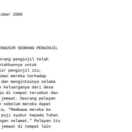
ober 2009

NGUSIR SEORANG PENGINJIL

rang penginjil telah 

tahkannya untuk 

ir penginjil itu, 

man mereka terhadap 

dan mengintainya selama 

 keluarganya dari desa 

a di tempat tersebut dan 

jemaat. Seorang pelayan 

 sebelum mereka dapat 

a, "Membawa mereka ke 

puji syukur kepada Tuhan 

gan selamat." Pelayan itu 

jemaat di tempat lain 
