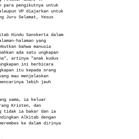
 para pengikutnya untuk 

laupun VP diajarkan untuk 

g Juru Selamat, Yesus 

tab Hindu Sanskerta dalam 

laman-halaman yang 

butkan bahwa manusia 

ahkan ada satu ungkapan 

a", artinya "anak kudus 

ngkapan ini berbicara 

kapan itu kepada orang 

ang mau menjelaskan 

encarinya lebih jauh 

ng sama, ia keluar 

ang Kristen, dan 

 tidak ia bakar dan ia 

dingkan Alkitab dengan 

erembes ke dalam dirinya 
