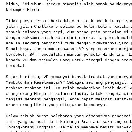
hidup, "dikubur" secara simbolis oleh sanak saudaranya
kelompok Hindu.

Tidak punya tempat berteduh dan tidak ada keluarga yan
jalan-jalan Challakere selama berbulan-bulan. Ketika i
sebuah jalanan yang sepi, dua orang pria berjalan di d
dengan saksama salah satu dari mereka, ia pernah melih
adalah seorang penginjil muda dengan traktatnya yang p
Sebaliknya, tanpa menertawakan VP yang sekarang menjad
tersebut, BA, memedulikan mantan pendeta Hindu ini. Ia
kepada VP dan sejumlah uang untuk tinggal dengan seora
terdekat.

Sejak hari itu, VP memunyai banyak traktat yang menyat
Membutuhkan Keselamatan?" Sebagai seorang penginjil, i
traktat-traktat ini. Ia telah membagikan lebih dari 50
orang-orang Hindu di seluruh India. Untuk mengetahui s
menjadi seorang penginjil, Anda dapat melihat surat-su
orang-orang Hindu yang ditujukan kepadanya.

Dalam sebuah surat selebaran yang disebarkan mengenai 
ini, yang berasal dari keluarga Brahman, sekarang suda
'orang-orang Inggris'. Ia telah membawa begitu banyak 