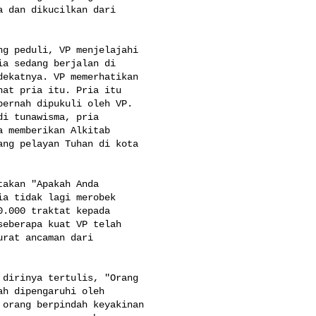
 dan dikucilkan dari 

g peduli, VP menjelajahi 

a sedang berjalan di 

ekatnya. VP memerhatikan 

at pria itu. Pria itu 

ernah dipukuli oleh VP. 

i tunawisma, pria 

 memberikan Alkitab 

ng pelayan Tuhan di kota 

akan "Apakah Anda 

a tidak lagi merobek 

.000 traktat kepada 

eberapa kuat VP telah 

rat ancaman dari 

dirinya tertulis, "Orang 

h dipengaruhi oleh 

orang berpindah keyakinan 
