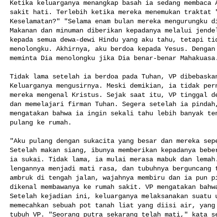
Ketika keluarganya menangkap basah ia sedang membaca A
sakit hati. Terlebih ketika mereka menemukan traktat "
Keselamatan?" "Selama enam bulan mereka mengurungku di
Makanan dan minuman diberikan kepadanya melalui jendel
kepada semua dewa-dewi Hindu yang aku tahu, tetapi tid
menolongku. Akhirnya, aku berdoa kepada Yesus. Dengan 
meminta Dia menolongku jika Dia benar-benar Mahakuasa.
Tidak lama setelah ia berdoa pada Tuhan, VP dibebaskan
Keluarganya mengusirnya. Meski demikian, ia tidak pern
mereka mengenal Kristus. Sejak saat itu, VP tinggal de
dan memelajari firman Tuhan. Segera setelah ia pindah,
mengatakan bahwa ia ingin sekali tahu lebih banyak ten
pulang ke rumah.

"Aku pulang dengan sukacita yang besar dan mereka sepe
Setelah makan siang, ibunya memberikan kepadanya beber
ia sukai. Tidak lama, ia mulai merasa mabuk dan lemah.
lengannya menjadi mati rasa, dan tubuhnya berguncang t
ambruk di tengah jalan, wajahnya membiru dan ia pun pi
dikenal membawanya ke rumah sakit. VP mengatakan bahwa
Setelah kejadian ini, keluarganya melaksanakan suatu u
memecahkan sebuah pot tanah liat yang diisi air, yang 
tubuh VP. "Seorang putra sekarang telah mati," kata se