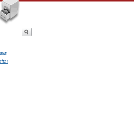
esan
ftar