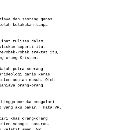
iaya dan seorang ganas, 

elah kulakukan tanpa 

ihat tulisan dalam 

liskan seperti itu. 

erobek-robek traktat itu, 

g-orang Kristen.

alah putra seorang 

rideologi garis keras 

sten adalah musuh. Oleh 

aniaya orang-orang 

hingga mereka mengalami 

 yang aku bakar," kata VP.

iri khas orang-orang 

sten sebagai sasaran. 

 relatif aman, VP 
