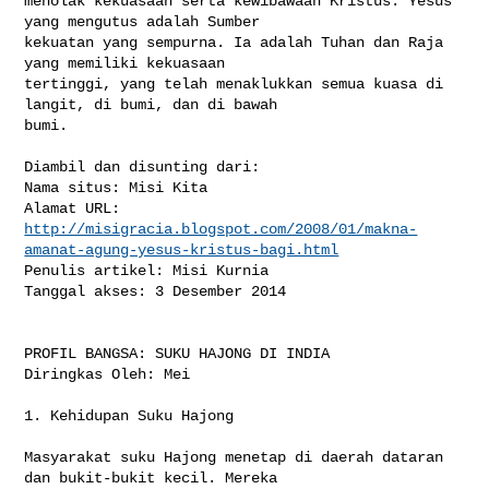
menolak kekuasaan serta kewibawaan Kristus. Yesus 
yang mengutus adalah Sumber 

kekuatan yang sempurna. Ia adalah Tuhan dan Raja 
yang memiliki kekuasaan 

tertinggi, yang telah menaklukkan semua kuasa di 
langit, di bumi, dan di bawah 

bumi.

Diambil dan disunting dari:

Nama situs: Misi Kita

http://misigracia.blogspot.com/2008/01/makna-
amanat-agung-yesus-kristus-bagi.html
Penulis artikel: Misi Kurnia

Tanggal akses: 3 Desember 2014

PROFIL BANGSA: SUKU HAJONG DI INDIA

Diringkas Oleh: Mei

1. Kehidupan Suku Hajong

Masyarakat suku Hajong menetap di daerah dataran 
dan bukit-bukit kecil. Mereka 
