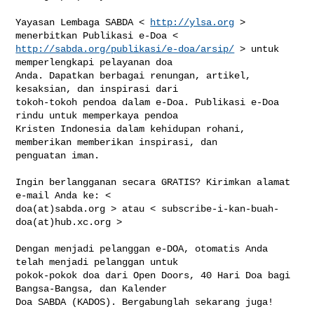
Yayasan Lembaga SABDA < 
http://ylsa.org
 > 
http://sabda.org/publikasi/e-doa/arsip/
 > untuk 
memperlengkapi pelayanan doa 

Anda. Dapatkan berbagai renungan, artikel, 
kesaksian, dan inspirasi dari 

tokoh-tokoh pendoa dalam e-Doa. Publikasi e-Doa 
rindu untuk memperkaya pendoa 

Kristen Indonesia dalam kehidupan rohani, 
memberikan memberikan inspirasi, dan 

penguatan iman.

Ingin berlangganan secara GRATIS? Kirimkan alamat 
e-mail Anda ke: < 

doa(at)sabda.org > atau < subscribe-i-kan-buah-
doa(at)hub.xc.org > 

Dengan menjadi pelanggan e-DOA, otomatis Anda 
telah menjadi pelanggan untuk 

pokok-pokok doa dari Open Doors, 40 Hari Doa bagi 
Bangsa-Bangsa, dan Kalender 

Doa SABDA (KADOS). Bergabunglah sekarang juga!
