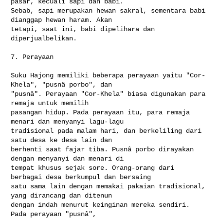
pasar, kecuali sapi dan babi. 

Sebab, sapi merupakan hewan sakral, sementara babi 
dianggap hewan haram. Akan 

tetapi, saat ini, babi dipelihara dan 
diperjualbelikan.

7. Perayaan

Suku Hajong memiliki beberapa perayaan yaitu "Cor-
Khela", "pusnâ porbo", dan 

"pusnâ". Perayaan "Cor-Khela" biasa digunakan para 
remaja untuk memilih 

pasangan hidup. Pada perayaan itu, para remaja 
menari dan menyanyi lagu-lagu 

tradisional pada malam hari, dan berkeliling dari 
satu desa ke desa lain dan 

berhenti saat fajar tiba. Pusnâ porbo dirayakan 
dengan menyanyi dan menari di 

tempat khusus sejak sore. Orang-orang dari 
berbagai desa berkumpul dan bersaing 

satu sama lain dengan memakai pakaian tradisional, 
yang dirancang dan ditenun 

dengan indah menurut keinginan mereka sendiri. 
Pada perayaan "pusnâ", 
