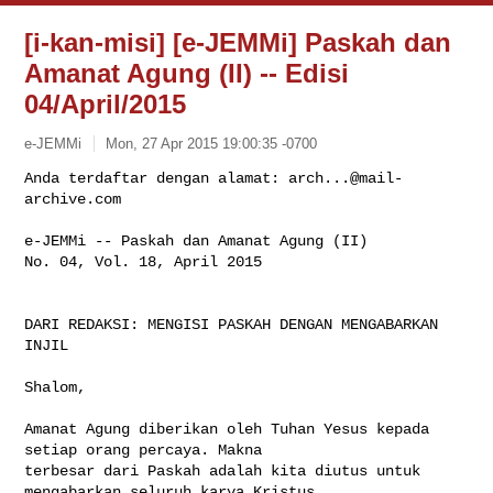
[i-kan-misi] [e-JEMMi] Paskah dan
Amanat Agung (II) -- Edisi
04/April/2015
e-JEMMi
Mon, 27 Apr 2015 19:00:35 -0700
Anda terdaftar dengan alamat: 
arch...@mail-
archive.com
e-JEMMi -- Paskah dan Amanat Agung (II)

No. 04, Vol. 18, April 2015
DARI REDAKSI: MENGISI PASKAH DENGAN MENGABARKAN 
INJIL

Shalom,

Amanat Agung diberikan oleh Tuhan Yesus kepada 
setiap orang percaya. Makna 

terbesar dari Paskah adalah kita diutus untuk 
mengabarkan seluruh karya Kristus 
