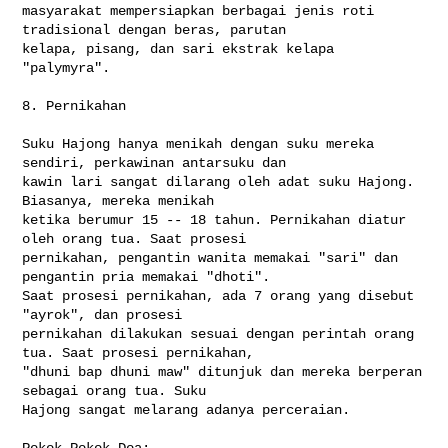
masyarakat mempersiapkan berbagai jenis roti 
tradisional dengan beras, parutan 

kelapa, pisang, dan sari ekstrak kelapa 
"palymyra".

8. Pernikahan

Suku Hajong hanya menikah dengan suku mereka 
sendiri, perkawinan antarsuku dan 

kawin lari sangat dilarang oleh adat suku Hajong. 
Biasanya, mereka menikah 

ketika berumur 15 -- 18 tahun. Pernikahan diatur 
oleh orang tua. Saat prosesi 

pernikahan, pengantin wanita memakai "sari" dan 
pengantin pria memakai "dhoti". 

Saat prosesi pernikahan, ada 7 orang yang disebut 
"ayrok", dan prosesi 

pernikahan dilakukan sesuai dengan perintah orang 
tua. Saat prosesi pernikahan, 

"dhuni bap dhuni maw" ditunjuk dan mereka berperan 
sebagai orang tua. Suku 

Hajong sangat melarang adanya perceraian.

Pokok-Pokok Doa:
