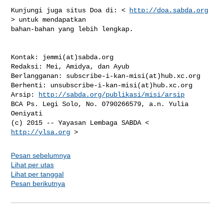
Kunjungi juga situs Doa di: < 
http://doa.sabda.org
> untuk mendapatkan 

bahan-bahan yang lebih lengkap.

Kontak: jemmi(at)sabda.org

Redaksi: Mei, Amidya, dan Ayub

Berlangganan: subscribe-i-kan-misi(at)hub.xc.org

Berhenti: unsubscribe-i-kan-misi(at)hub.xc.org

Arsip: 
http://sabda.org/publikasi/misi/arsip
BCA Ps. Legi Solo, No. 0790266579, a.n. Yulia 
Oeniyati

(c) 2015 -- Yayasan Lembaga SABDA < 
http://ylsa.org
Pesan sebelumnya
Lihat per utas
Lihat per tanggal
Pesan berikutnya