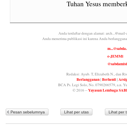
Tuhan Yesus memberk
Anda terdaftar dengan alamat:
arch...@mail-
Anda menerima publikasi ini karena Anda berlanggana
m...@sabda.
e-JEMMi
@sabdamisi
Redaksi: Ayub. T, Elizabeth N., dan Ris
Berlangganan
|
Berhenti
|
Arsi
BCA Ps. Legi Solo, No. 0790266579, a.n. Yu
Yayasan Lembaga SA
© 2016 --
Pesan sebelumnya
Lihat per utas
Lihat per 