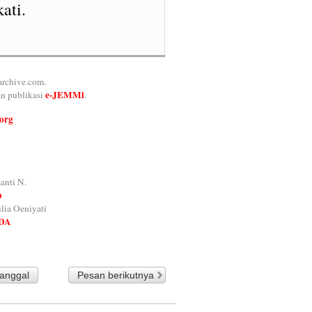
ati.
archive.com
.
e-JEMMi
n publikasi
.
org
anti N.
p
lia Oeniyati
BDA
tanggal
Pesan berikutnya