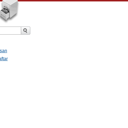
esan
ftar