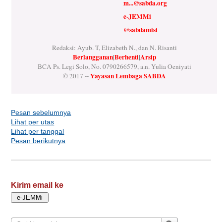
m...@sabda.org
e-JEMMi
@sabdamisi
Redaksi: Ayub. T, Elizabeth N., dan N. Risanti
Berlangganan
|
Berhenti
|
Arsip
BCA Ps. Legi Solo, No. 0790266579, a.n. Yulia Oeniyati
Yayasan Lembaga SABDA
© 2017 --
Pesan sebelumnya
Lihat per utas
Lihat per tanggal
Pesan berikutnya
Kirim email ke