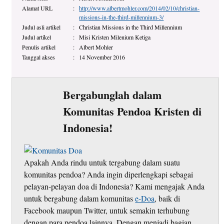
Alamat URL
:
http://www.albertmohler.com/2014/02/10/christian-
missions-in-the-third-millennium-3/
Judul asli artikel
:
Christian Missions in the Third Millennium
Judul artikel
:
Misi Kristen Milenium Ketiga
Penulis artikel
:
Albert Mohler
Tanggal akses
:
14 November 2016
Bergabunglah dalam
Komunitas Pendoa Kristen di
Indonesia!
Apakah Anda rindu untuk tergabung dalam suatu
komunitas pendoa? Anda ingin diperlengkapi sebagai
pelayan-pelayan doa di Indonesia? Kami mengajak Anda
untuk bergabung dalam komunitas
e-Doa
, baik di
Facebook maupun Twitter, untuk semakin terhubung
dengan para pendoa lainnya. Dengan menjadi bagian