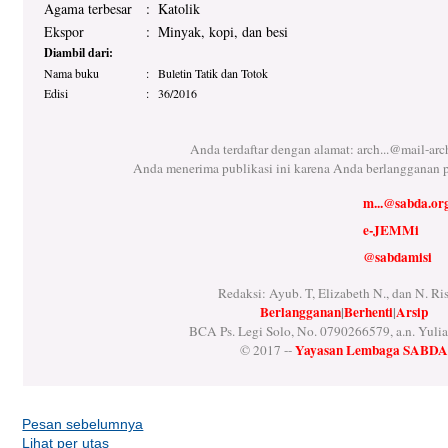
Agama terbesar
:
Katolik
Ekspor
:
Minyak, kopi, dan besi
Diambil dari:
Nama buku
:
Buletin Tatik dan Totok
Edisi
:
36/2016
Anda terdaftar dengan alamat:
arch...@mail-ar
Anda menerima publikasi ini karena Anda berlangganan 
m...@sabda.or
e-JEMMi
@sabdamisi
Redaksi: Ayub. T, Elizabeth N., dan N. Ri
Berlangganan
|
Berhenti
|
Arsip
BCA Ps. Legi Solo, No. 0790266579, a.n. Yulia
Yayasan Lembaga SABD
© 2017 --
Pesan sebelumnya
Lihat per utas