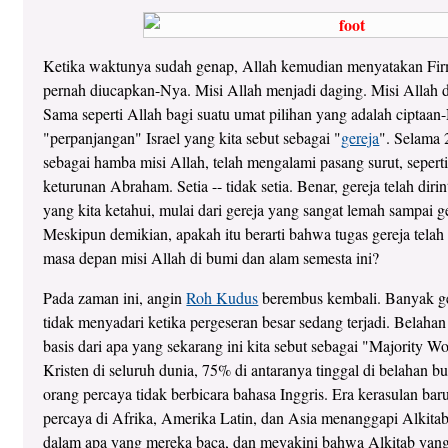
Ketika waktunya sudah genap, Allah kemudian menyatakan Firm
pernah diucapkan-Nya. Misi Allah menjadi daging. Misi Allah 
Sama seperti Allah bagi suatu umat pilihan yang adalah ciptaan
"perpanjangan" Israel yang kita sebut sebagai "
gereja
". Selama 2
sebagai hamba misi Allah, telah mengalami pasang surut, sepert
keturunan Abraham. Setia -- tidak setia. Benar, gereja telah diri
yang kita ketahui, mulai dari gereja yang sangat lemah sampai g
Meskipun demikian, apakah itu berarti bahwa tugas gereja telah s
masa depan misi Allah di bumi dan alam semesta ini?
Pada zaman ini, angin
Roh Kudus
berembus kembali. Banyak ge
tidak menyadari ketika pergeseran besar sedang terjadi. Belahan
basis dari apa yang sekarang ini kita sebut sebagai "Majority 
Kristen di seluruh dunia, 75% di antaranya tinggal di belahan b
orang percaya tidak berbicara bahasa Inggris. Era kerasulan bar
percaya di Afrika, Amerika Latin, dan Asia menanggapi Alkitab 
dalam apa yang mereka baca, dan meyakini bahwa Alkitab yang