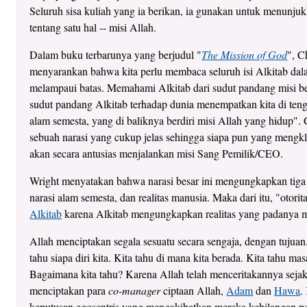
Seluruh sisa kuliah yang ia berikan, ia gunakan untuk menunju
tentang satu hal -- misi Allah.
Dalam buku terbarunya yang berjudul "
The Mission of God
", C
menyarankan bahwa kita perlu membaca seluruh isi Alkitab dala
melampaui batas. Memahami Alkitab dari sudut pandang misi b
sudut pandang Alkitab terhadap dunia menempatkan kita di teng
alam semesta, yang di baliknya berdiri misi Allah yang hidup".
sebuah narasi yang cukup jelas sehingga siapa pun yang mengkl
akan secara antusias menjalankan misi Sang Pemilik/CEO.
Wright menyatakan bahwa narasi besar ini mengungkapkan tiga real
narasi alam semesta, dan realitas manusia. Maka dari itu, "otorita
Alkitab
karena Alkitab mengungkapkan realitas yang padanya mi
Allah menciptakan segala sesuatu secara sengaja, dengan tujuan.
tahu siapa diri kita. Kita tahu di mana kita berada. Kita tahu ma
Bagaimana kita tahu? Karena Allah telah menceritakannya sejak
menciptakan para
co-manager
ciptaan Allah,
Adam
dan
Hawa
.
keputusan egosentris yang mengakibatkan mereka kehilangan per