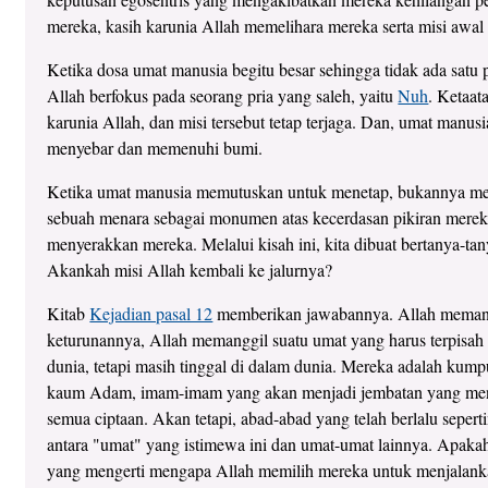
mereka, kasih karunia Allah memelihara mereka serta misi awal
Ketika dosa umat manusia begitu besar sehingga tidak ada satu 
Allah berfokus pada seorang pria yang saleh, yaitu
Nuh
. Ketaat
karunia Allah, dan misi tersebut tetap terjaga. Dan, umat manusi
menyebar dan memenuhi bumi.
Ketika umat manusia memutuskan untuk menetap, bukannya m
sebuah menara sebagai monumen atas kecerdasan pikiran mere
menyerakkan mereka. Melalui kisah ini, kita dibuat bertanya-ta
Akankah misi Allah kembali ke jalurnya?
Kitab
Kejadian pasal 12
memberikan jawabannya. Allah mema
keturunannya, Allah memanggil suatu umat yang harus terpisah d
dunia, tetapi masih tinggal di dalam dunia. Mereka adalah kum
kaum Adam, imam-imam yang akan menjadi jembatan yang me
semua ciptaan. Akan tetapi, abad-abad yang telah berlalu sepe
antara "umat" yang istimewa ini dan umat-umat lainnya. Apakah
yang mengerti mengapa Allah memilih mereka untuk menjalank