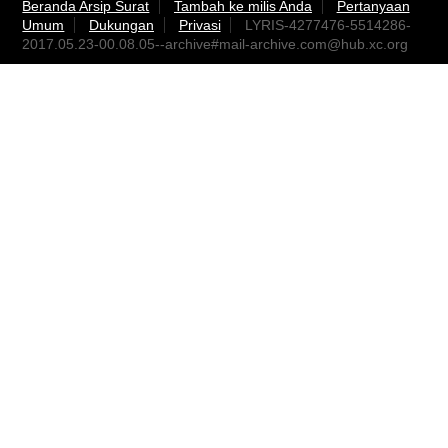
Beranda Arsip Surat
Tambah ke milis Anda
Pertanyaan
Umum
Dukungan
Privasi
LYRIS-4277476-5514286-
2017.05.23-00.08.05--archive#
mail-archive.com@hub.xc.org