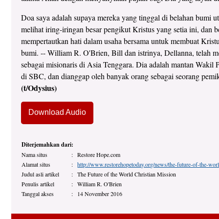
Doa saya adalah supaya mereka yang tinggal di belahan bumi ut
melihat iring-iringan besar pengikut Kristus yang setia ini, dan
mempertautkan hati dalam usaha bersama untuk membuat Kristu
bumi. -- William R. O'Brien, Bill dan istrinya, Dellanna, telah
sebagai misionaris di Asia Tenggara. Dia adalah mantan Wakil 
di SBC, dan dianggap oleh banyak orang sebagai seorang pemik
(t/Odysius)
Download Audio
Diterjemahkan dari:
Nama situs
:
Restore Hope.com
Alamat situs
:
http://www.restorehopetoday.org/news/the-future-of-the-worl
Judul asli artikel
:
The Future of the World Christian Mission
Penulis artikel
:
William R. O'Brien
Tanggal akses
:
14 November 2016