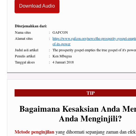
Download Audio
Diterjemahkan dari:
Nama situs
:
GAFCON
Alamat situs
:
https://www.gafcon.org/news/the-prosperity-gospel-empti
of-its-power
Judul asli artikel
:
The prosperity gospel empties the true gospel of it's powe
Penulis artikel
:
Ken Mbugua
Tanggal akses
:
4 Januari 2018
TIP
Bagaimana Kesaksian Anda Me
Anda Menginjili?
Metode penginjilan
yang dihormati sepanjang zaman dan efekt