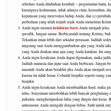
sebelum Anda dilahirkan kembali -- pergumulan batin, k
kurangnya kedamaian, tidak adanya cinta, kerusuhan, dan
keputusan yang merevolusi hidup Anda; dan (c) perubaha
perbedaan yang telah terjadi sejak Anda menerima Kristu
kelahiran baru
Anda ingin momen
Anda menjadi jelas,
spesifik. Jangan samar. Berbicaralah tentang Kristus, buk
Tekankan iman lebih dari sekadar perasaan. Jadilah sede
langsung saat Anda menggambarkan apa yang Anda laku
yang Anda doakan atau apa yang Anda katakan. Ini sang
Anda ingin kesaksian Anda dapat digunakan, maka jadila
Jadilah manusia dan jujur saat Anda berbicara. Jangan b
masalah Anda akan berakhir jika Anda akan menjadi seo
karena itu tidak benar. Cobalah berpikir seperti orang ya
berpikir.
Anda ingin kesaksian Anda membuahkan hasil, maka jad
tulus. Senyuman merobohkan lebih banyak penghalang d
pukulan, menghempaskan fakta yang dingin dan keras. 
antusiasme Anda mengalir dengan bebas. Sulit untuk m
seseorang tentang sukacita dan kegembiraan dari mengena