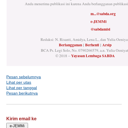
Anda menerima publikasi ini karena Anda berlangganan publikas
m...@sabda.org
e-JEMMi
@sabdamisi
Redaksi: N. Risanti, Amidya, Lena L., dan Yulia Oeniya
Berlangganan
|
Berhenti
|
Arsip
BCA Ps. Legi Solo, No. 0790266579, a.n. Yulia Oeniyat
Yayasan Lembaga SABDA
© 2018 --
Pesan sebelumnya
Lihat per utas
Lihat per tanggal
Pesan berikutnya
Kirim email ke