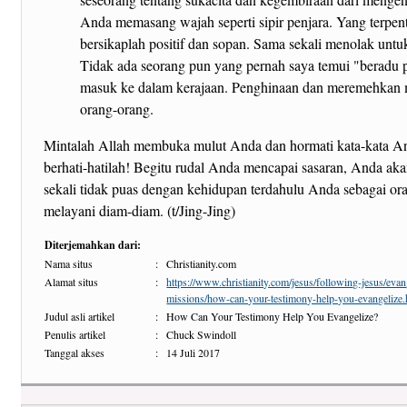
Anda memasang wajah seperti sipir penjara. Yang terpen
bersikaplah positif dan sopan. Sama sekali menolak untu
Tidak ada seorang pun yang pernah saya temui "beradu 
masuk ke dalam kerajaan. Penghinaan dan meremehkan
orang-orang.
Mintalah Allah membuka mulut Anda dan hormati kata-kata An
berhati-hatilah! Begitu rudal Anda mencapai sasaran, Anda ak
sekali tidak puas dengan kehidupan terdahulu Anda sebagai or
melayani diam-diam. (t/Jing-Jing)
Diterjemahkan dari:
Nama situs
:
Christianity.com
Alamat situs
:
https://www.christianity.com/jesus/following-jesus/eva
missions/how-can-your-testimony-help-you-evangelize.
Judul asli artikel
:
How Can Your Testimony Help You Evangelize?
Penulis artikel
:
Chuck Swindoll
Tanggal akses
:
14 Juli 2017