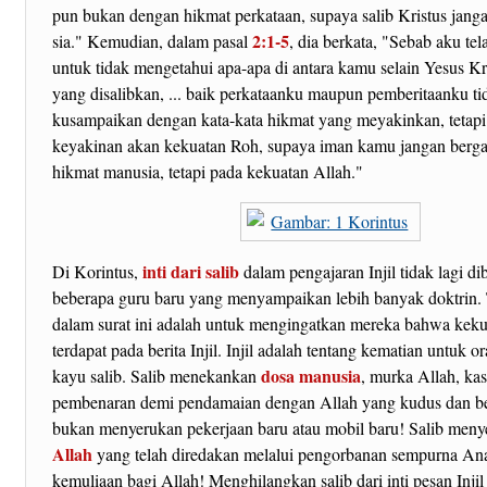
pun bukan dengan hikmat perkataan, supaya salib Kristus janga
2:1-5
sia." Kemudian, dalam pasal
, dia berkata, "Sebab aku t
untuk tidak mengetahui apa-apa di antara kamu selain Yesus Kri
yang disalibkan, ... baik perkataanku maupun pemberitaanku ti
kusampaikan dengan kata-kata hikmat yang meyakinkan, tetap
keyakinan akan kekuatan Roh, supaya iman kamu jangan berg
hikmat manusia, tetapi pada kekuatan Allah."
inti dari salib
Di Korintus,
dalam pengajaran Injil tidak lagi di
beberapa guru baru yang menyampaikan lebih banyak doktrin.
dalam surat ini adalah untuk mengingatkan mereka bahwa kekua
terdapat pada berita Injil. Injil adalah tentang kematian untuk o
dosa manusia
kayu salib. Salib menekankan
, murka Allah, kas
pembenaran demi pendamaian dengan Allah yang kudus dan be
bukan menyerukan pekerjaan baru atau mobil baru! Salib men
Allah
yang telah diredakan melalui pengorbanan sempurna An
kemuliaan bagi Allah! Menghilangkan salib dari inti pesan Injil 