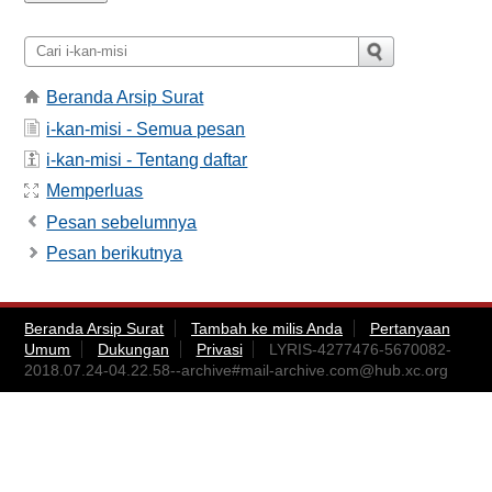
Beranda Arsip Surat
i-kan-misi - Semua pesan
i-kan-misi - Tentang daftar
Memperluas
Pesan sebelumnya
Pesan berikutnya
Beranda Arsip Surat
Tambah ke milis Anda
Pertanyaan
Umum
Dukungan
Privasi
LYRIS-4277476-5670082-
2018.07.24-04.22.58--archive#
mail-archive.com@hub.xc.org