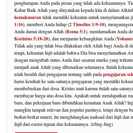
pengharapan Anda pada pesan yang tidak ada kekuatannya. Tid
Kabar Baik Allah yang dinyatakan kepada kita di dalam Alkit
kemakmuran
tidak memiliki kekuatan untuk menyelamatkan ji
1:16
2 Timotius 1:9-10
), memberi Anda hidup (
), menganuger
Roma 5:1
Anda damai dengan Allah (
), mendamaikan Anda de
Korintus 5:18-20
Yohanes
), dan menjamin kebangkitan Anda (
Tidak ada yang tidak bisa dilakukan oleh Allah bagi Anda di 
tetapi, kekuatan Injil adalah bahwa Dia bisa menyelamatkan A
dengan mengubah status Anda dari sasaran murka yang terkut
menjadi anak Allah yang dibenarkan selamanya. Itulah kekuata
pengajaran se
telah beralih dari pengajaran tentang salib pada
harus kembali ke satu-satunya pengajaran yang memiliki kekua
membebaskan dari dosa. Kristus mati karena itulah satu-satuny
membayar harga atas dosa kita. Apakah untuk mendapatkan ru
baru, dan pekerjaan baru dibutuhkan kematian Anak Allah? In
mungkin tampak relevan dan populer pastinya, tetapi dengan b
berkat-berkat materi, itu menghilangkan maksud dari Injil dan
Injil dari esensi tujuan dan kekuatannya. (t/Jing-Jing)