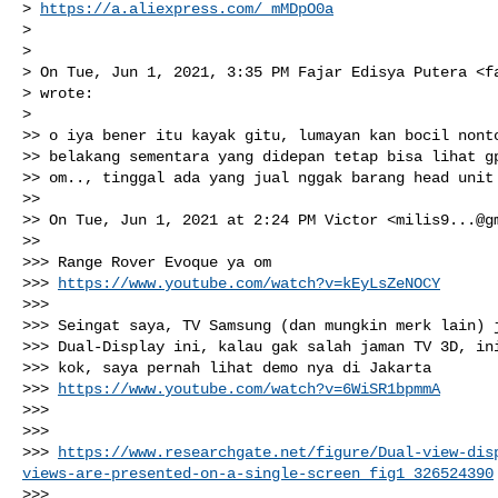
> 
https://a.aliexpress.com/_mMDpO0a
>

>

> On Tue, Jun 1, 2021, 3:35 PM Fajar Edisya Putera <
f
> wrote:

>

>> o iya bener itu kayak gitu, lumayan kan bocil nonto
>> belakang sementara yang didepan tetap bisa lihat gp
>> om.., tinggal ada yang jual nggak barang head unit 
>>

>> On Tue, Jun 1, 2021 at 2:24 PM Victor <
milis9...@g
>>

>>> Range Rover Evoque ya om

>>> 
https://www.youtube.com/watch?v=kEyLsZeNOCY
>>>

>>> Seingat saya, TV Samsung (dan mungkin merk lain) j
>>> Dual-Display ini, kalau gak salah jaman TV 3D, ini
>>> kok, saya pernah lihat demo nya di Jakarta

>>> 
https://www.youtube.com/watch?v=6WiSR1bpmmA
>>>

>>>

>>> 
https://www.researchgate.net/figure/Dual-view-dis
views-are-presented-on-a-single-screen_fig1_326524390
>>>
