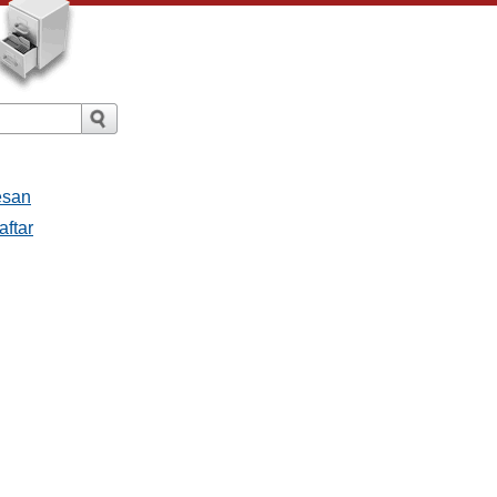
esan
aftar