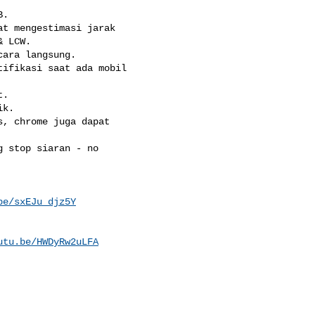
.

t mengestimasi jarak

 LCW.

ara langsung.

ifikasi saat ada mobil

.

k.

, chrome juga dapat

 stop siaran - no

be/sxEJu_djz5Y
utu.be/HWDyRw2uLFA