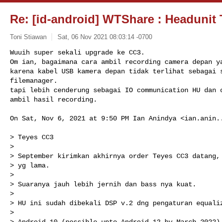
Re: [id-android] WTShare : Headunit 
Toni Stiawan
Sat, 06 Nov 2021 08:03:14 -0700
Wuuih super sekali upgrade ke CC3.

Om ian, bagaimana cara ambil recording camera depan ya
karena kabel USB kamera depan tidak terlihat sebagai s
filemanager.

tapi lebih cenderung sebagai IO communication HU dan c
ambil hasil recording.
On Sat, Nov 6, 2021 at 9:50 PM Ian Anindya <
ian.anin.
> Teyes CC3

>

> September kirimkan akhirnya order Teyes CC3 datang, 
> yg lama.

>

> Suaranya jauh lebih jernih dan bass nya kuat.

>

> HU ini sudah dibekali DSP v.2 dng pengaturan equaliz
>

> Android 10 (possible upto Android 12 by March 2022)
