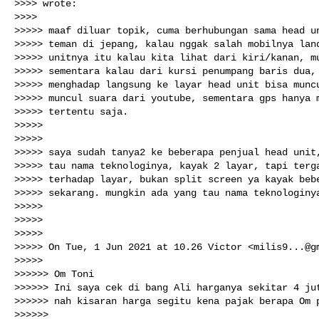
>>>> wrote:

>>>>

>>>>> maaf diluar topik, cuma berhubungan sama head un
>>>>> teman di jepang, kalau nggak salah mobilnya land
>>>>> unitnya itu kalau kita lihat dari kiri/kanan, mu
>>>>> sementara kalau dari kursi penumpang baris dua, 
>>>>> menghadap langsung ke layar head unit bisa muncu
>>>>> muncul suara dari youtube, sementara gps hanya m
>>>>> tertentu saja.

>>>>>

>>>>>

>>>>> saya sudah tanya2 ke beberapa penjual head unit,
>>>>> tau nama teknologinya, kayak 2 layar, tapi terga
>>>>> terhadap layar, bukan split screen ya kayak bebe
>>>>> sekarang. mungkin ada yang tau nama teknologinya
>>>>>

>>>>>

>>>>>

>>>>> On Tue, 1 Jun 2021 at 10.26 Victor <
milis9...@g
>>>>>

>>>>>> Om Toni

>>>>>> Ini saya cek di bang Ali harganya sekitar 4 jut
>>>>>> nah kisaran harga segitu kena pajak berapa Om p
>>>>>>
