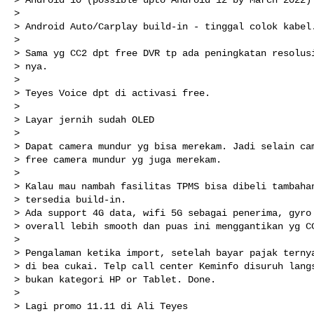
>

> Android Auto/Carplay build-in - tinggal colok kabel.
>

> Sama yg CC2 dpt free DVR tp ada peningkatan resolusi
> nya.

>

> Teyes Voice dpt di activasi free.

>

> Layar jernih sudah OLED

>

> Dapat camera mundur yg bisa merekam. Jadi selain cam
> free camera mundur yg juga merekam.

>

> Kalau mau nambah fasilitas TPMS bisa dibeli tambahan
> tersedia build-in.

> Ada support 4G data, wifi 5G sebagai penerima, gyro 
> overall lebih smooth dan puas ini menggantikan yg CC
>

> Pengalaman ketika import, setelah bayar pajak ternya
> di bea cukai. Telp call center Keminfo disuruh langs
> bukan kategori HP or Tablet. Done.

>

> Lagi promo 11.11 di Ali Teyes
