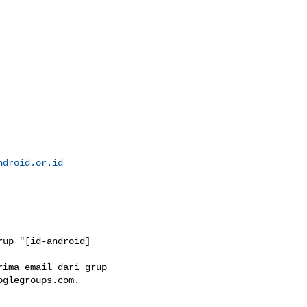
ndroid.or.id
up "[id-android]

ima email dari grup

oglegroups.com
.
