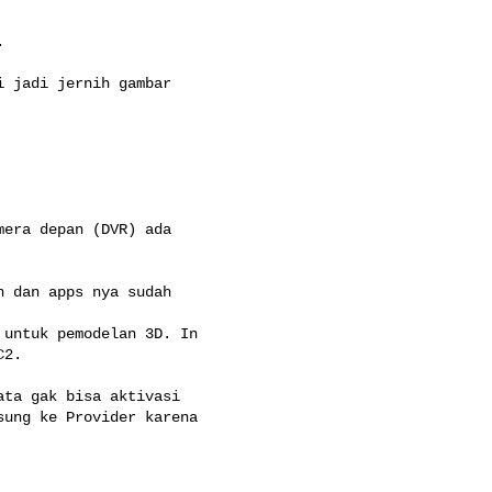


 jadi jernih gambar

era depan (DVR) ada

 dan apps nya sudah

untuk pemodelan 3D. In

2.

ta gak bisa aktivasi

ung ke Provider karena
