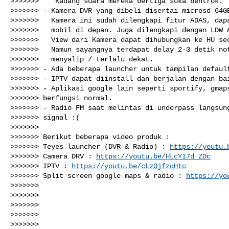
>>>>>>>    Kadang suara mereka bertiga suka bentrok.

>>>>>>> - Kamera DVR yang dibeli disertai microsd 64GB
>>>>>>>   Kamera ini sudah dilengkapi fitur ADAS, dapa
>>>>>>>   mobil di depan. Juga dilengkapi dengan LDW &
>>>>>>>   View dari Kamera dapat dihubungkan ke HU sec
>>>>>>>   Namun sayangnya terdapat delay 2-3 detik not
>>>>>>>   menyalip / terlalu dekat.

>>>>>>> - Ada beberapa launcher untuk tampilan default
>>>>>>> - IPTV dapat diinstall dan berjalan dengan bai
>>>>>>> - Aplikasi google lain seperti sportify, gmaps
>>>>>>> berfungsi normal.

>>>>>>> - Radio FM saat melintas di underpass langsung
>>>>>>> signal :(

>>>>>>>

>>>>>>> Berikut beberapa video produk :

>>>>>>> Teyes launcher (DVR & Radio) : 
https://youtu.
>>>>>>> Camera DRV : 
https://youtu.be/HLcYI7d_ZDc
>>>>>>> IPTV : 
https://youtu.be/cLzQjfzqHtc
>>>>>>> Split screen google maps & radio : 
https://yo
>>>>>>>

>>>>>>>

>>>>>>>

>>>>>>>

>>>>>>>
