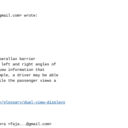
gmail.com
> wrote:

arallax barrier

left and right angles of

ew information that

ple, a driver may be able

le the passenger views a

y/glossary/dual-view-displays
era <
faja...@gmail.com
>
