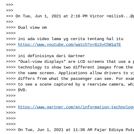
>>>

>>>

>>> On Tue, Jun 1, 2021 at 2:16 PM Victor <
milis9...@
>>>

>>>> Dual view om

>>>>

>>>> ini ada video lama yg cerita tentang hal itu

>>>> 
https://www.youtube.com/watch?v=8iSyChW1aTE
>>>>

>>>> ini definisinya dari Gartner

>>>> *Dual-view displays* are LCD screens that use a p
>>>> technology to show two different images from the 
>>>> the same screen. Applications allow drivers to vi
>>>> differs from what the passenger can see. For exam
>>>> to see a scene captured by a rearview camera, whi
>>>> DVD.

>>>>

>>>>

>>>> 
https://www.gartner.com/en/information-technolog
>>>>

>>>>

>>>>

>>>> On Tue, Jun 1, 2021 at 11:36 AM Fajar Edisya Put