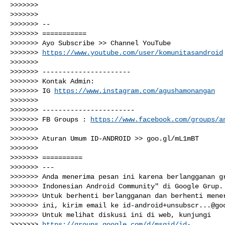
>>>>>>>

>>>>>>>

>>>>>>> --

>>>>>>> ===========

>>>>>>> Ayo Subscribe >> Channel YouTube

>>>>>>> 
https://www.youtube.com/user/komunitasandroid
>>>>>>>

>>>>>>> ----------------------

>>>>>>> Kontak Admin:

>>>>>>> IG 
https://www.instagram.com/agushamonangan
>>>>>>>

>>>>>>> -----------------------

>>>>>>> FB Groups : 
https://www.facebook.com/groups/a
>>>>>>>

>>>>>>> Aturan Umum ID-ANDROID >> goo.gl/mL1mBT

>>>>>>>

>>>>>>> ==========

>>>>>>> ---

>>>>>>> Anda menerima pesan ini karena berlangganan gr
>>>>>>> Indonesian Android Community" di Google Grup.

>>>>>>> Untuk berhenti berlangganan dan berhenti mener
>>>>>>> ini, kirim email ke 
id-android+unsubscr...@go
>>>>>>> Untuk melihat diskusi ini di web, kunjungi

>>>>>>> 
https://groups.google.com/d/msgid/id-