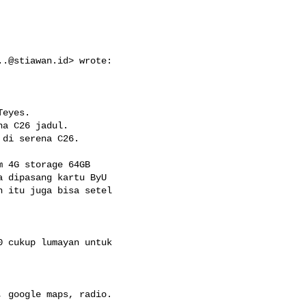
..@stiawan.id
> wrote:

eyes.

a C26 jadul.

di serena C26.

 4G storage 64GB

 dipasang kartu ByU

 itu juga bisa setel

 cukup lumayan untuk

 google maps, radio.
