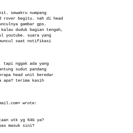
it. sewakru numpang

 rover begitu. nah di head

nculnya gambar gps.

kalau duduk bagian tengah,

l youtube. suara yang

uncul saat notifikasi

 tapi nggak ada yang

ntung sudut pandang

rapa head unit beredar

 apa? terima kasih

mail.com
> wrote:

aan utk yg 64G ya?

as masuk sini?
