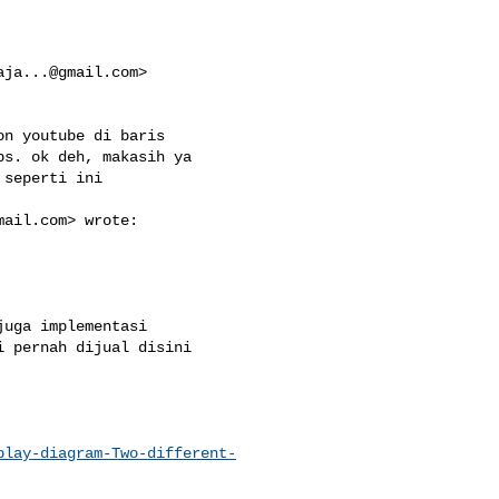
aja...@gmail.com
>

n youtube di baris

s. ok deh, makasih ya

seperti ini

mail.com
> wrote:

uga implementasi

 pernah dijual disini

play-diagram-Two-different-