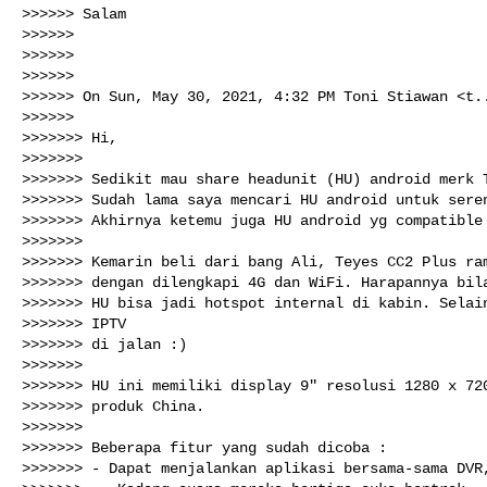
>>>>>> Salam

>>>>>>

>>>>>>

>>>>>>

>>>>>> On Sun, May 30, 2021, 4:32 PM Toni Stiawan <
t.
>>>>>>

>>>>>>> Hi,

>>>>>>>

>>>>>>> Sedikit mau share headunit (HU) android merk T
>>>>>>> Sudah lama saya mencari HU android untuk seren
>>>>>>> Akhirnya ketemu juga HU android yg compatible 
>>>>>>>

>>>>>>> Kemarin beli dari bang Ali, Teyes CC2 Plus ram
>>>>>>> dengan dilengkapi 4G dan WiFi. Harapannya bila
>>>>>>> HU bisa jadi hotspot internal di kabin. Selain
>>>>>>> IPTV

>>>>>>> di jalan :)

>>>>>>>

>>>>>>> HU ini memiliki display 9" resolusi 1280 x 720
>>>>>>> produk China.

>>>>>>>

>>>>>>> Beberapa fitur yang sudah dicoba :

>>>>>>> - Dapat menjalankan aplikasi bersama-sama DVR,