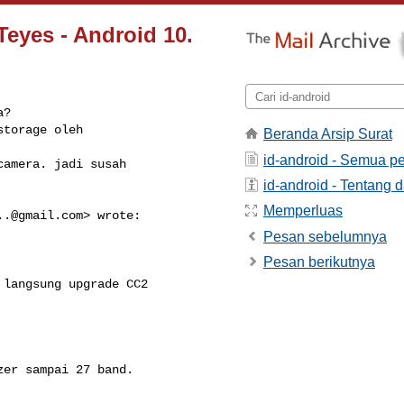
Teyes - Android 10.
?

torage oleh

Beranda Arsip Surat
id-android - Semua p
amera. jadi susah

id-android - Tentang d
Memperluas
..@gmail.com
> wrote:

Pesan sebelumnya
Pesan berikutnya
langsung upgrade CC2

er sampai 27 band.
