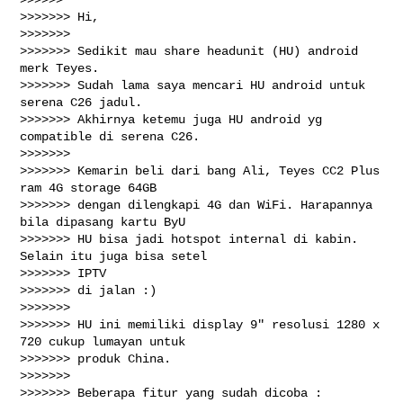
>>>>>>> Hi,

>>>>>>>

>>>>>>> Sedikit mau share headunit (HU) android 
merk Teyes.

>>>>>>> Sudah lama saya mencari HU android untuk 
serena C26 jadul.

>>>>>>> Akhirnya ketemu juga HU android yg 
compatible di serena C26.

>>>>>>>

>>>>>>> Kemarin beli dari bang Ali, Teyes CC2 Plus 
ram 4G storage 64GB

>>>>>>> dengan dilengkapi 4G dan WiFi. Harapannya 
bila dipasang kartu ByU

>>>>>>> HU bisa jadi hotspot internal di kabin. 
Selain itu juga bisa setel

>>>>>>> IPTV

>>>>>>> di jalan :)

>>>>>>>

>>>>>>> HU ini memiliki display 9" resolusi 1280 x 
720 cukup lumayan untuk

>>>>>>> produk China.

>>>>>>>

>>>>>>> Beberapa fitur yang sudah dicoba :
