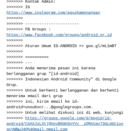
>>>>>>> Kontak Admin:

>>>>>>> IG 
https://www.instagram.com/agushamonangan
>>>>>>>

>>>>>>> -----------------------

>>>>>>> FB Groups : 
https://www.facebook.com/groups/android.or.id
>>>>>>>

>>>>>>> Aturan Umum ID-ANDROID >> goo.gl/mL1mBT

>>>>>>>

>>>>>>> ==========

>>>>>>> ---

>>>>>>> Anda menerima pesan ini karena 
berlangganan grup "[id-android]

>>>>>>> Indonesian Android Community" di Google 
Grup.

>>>>>>> Untuk berhenti berlangganan dan berhenti 
menerima email dari grup

>>>>>>> ini, kirim email ke 
id-
android+unsubscr...@googlegroups.com
.

>>>>>>> Untuk melihat diskusi ini di web, kunjungi

>>>>>>> 
https://groups.google.com/d/msgid/id-
android/CAAXJxLXtjQUnvB6GH3nYVv__zQRAtmv73GLGGt1uv
qcVWBwJ4Q%40mail.gmail.com