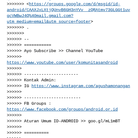
>>>>>>> <
https://groups.google.com/d/msgid/id-
android/CAAXJxLXtjQUnvB6GH3nYVv__zQRAtmv73GLGGt1uv
qcVWBwJ4Q%40mail.gmail.com?
utm_medium=email&utm_source=footer
>

>>>>>>> .

>>>>>>>

>>>>>> --

>>>>>> ===========

>>>>>> Ayo Subscribe >> Channel YouTube

>>>>>> 
https://www.youtube.com/user/komunitasandroid
>>>>>>

>>>>>> ----------------------

>>>>>> Kontak Admin:

>>>>>> IG 
https://www.instagram.com/agushamonangan
>>>>>>

>>>>>> -----------------------

>>>>>> FB Groups : 
https://www.facebook.com/groups/android.or.id
>>>>>>

>>>>>> Aturan Umum ID-ANDROID >> goo.gl/mL1mBT

>>>>>>

>>>>>> ==========
