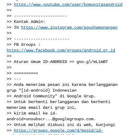
>> 
https://www.youtube.com/user/komunitasandroid
>>

>> ----------------------

>> Kontak Admin:

>> IG 
https://www.instagram.com/agushamonangan
>>

>> -----------------------

>> FB Groups : 
https://www.facebook.com/groups/android.or.id
>>

>> Aturan Umum ID-ANDROID >> goo.gl/mL1mBT

>>

>> ==========

>> ---

>> Anda menerima pesan ini karena berlangganan 
grup "[id-android] Indonesian

>> Android Community" di Google Grup.

>> Untuk berhenti berlangganan dan berhenti 
menerima email dari grup ini,

>> kirim email ke 
id-
android+unsubscr...@googlegroups.com
.

>> Untuk melihat diskusi ini di web, kunjungi

>> 
https://groups.google.com/d/msgid/id-