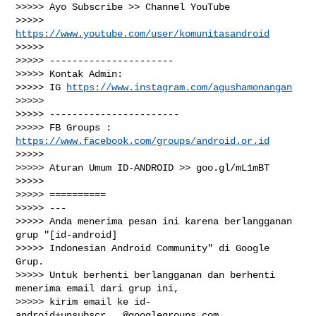
>>>>> Ayo Subscribe >> Channel YouTube

>>>>> 
https://www.youtube.com/user/komunitasandroid
>>>>>

>>>>> ----------------------

>>>>> Kontak Admin:

>>>>> IG 
https://www.instagram.com/agushamonangan
>>>>>

>>>>> -----------------------

>>>>> FB Groups : 
https://www.facebook.com/groups/android.or.id
>>>>>

>>>>> Aturan Umum ID-ANDROID >> goo.gl/mL1mBT

>>>>>

>>>>> ==========

>>>>> ---

>>>>> Anda menerima pesan ini karena berlangganan 
grup "[id-android]

>>>>> Indonesian Android Community" di Google 
Grup.

>>>>> Untuk berhenti berlangganan dan berhenti 
menerima email dari grup ini,

>>>>> kirim email ke 
id-
android+unsubscr...@googlegroups.com
.
