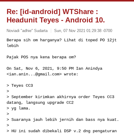
Re: [id-android] WTShare :
Headunit Teyes - Android 10.
Noviadi "adhie" Sudarta
Sun, 07 Nov 2021 01:29:38 -0700
Berapa sih om harganya? Lihat di toped PO 12jt 
lebih

Pajak POS nya kena berapa om?
On Sat, Nov 6, 2021, 9:50 PM Ian Anindya 
<
ian.anin...@gmail.com
> wrote:

> Teyes CC3

>

> September kirimkan akhirnya order Teyes CC3 
datang, langsung upgrade CC2

> yg lama.

>

> Suaranya jauh lebih jernih dan bass nya kuat.

>

> HU ini sudah dibekali DSP v.2 dng pengaturan 