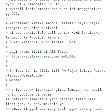
gyro untuk pemodelan 3D. In

> overall lebih smooth dan puas ini menggantikan 
yg CC2.

>

> Pengalaman ketika import, setelah bayar pajak 
ternyata gak bisa aktivasi

> di bea cukai. Telp call center Keminfo disuruh 
langsung ke Provider karena

> bukan kategori HP or Tablet. Done.

>

> Lagi promo 11.11 di Ali Teyes

> 
https://a.aliexpress.com/_mMDpO0a
>

>

> On Tue, Jun 1, 2021, 3:35 PM Fajar Edisya Putera 
<
faja...@gmail.com
>

> wrote:

>

>> o iya bener itu kayak gitu, lumayan kan bocil 
nonton youtube di baris

>> belakang sementara yang didepan tetap bisa 
lihat gps. ok deh, makasih ya

>> om.., tinggal ada yang jual nggak barang head 