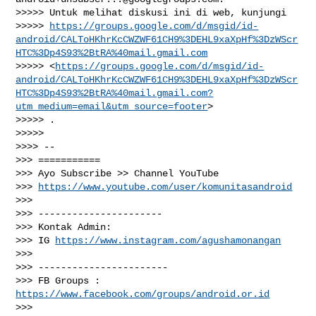
>>>>> Untuk melihat diskusi ini di web, kunjungi

>>>>> 
https://groups.google.com/d/msgid/id-
android/CALToHKhrKcCWZWF61CH9%3DEHL9xaXpHf%3DzWScr
HTC%3Dp4S93%2BtRA%40mail.gmail.com
>>>>> <
https://groups.google.com/d/msgid/id-
android/CALToHKhrKcCWZWF61CH9%3DEHL9xaXpHf%3DzWScr
HTC%3Dp4S93%2BtRA%40mail.gmail.com?
utm_medium=email&utm_source=footer
>

>>>>> .

>>>>>

>>>> --

>>> ===========

>>> Ayo Subscribe >> Channel YouTube

>>> 
https://www.youtube.com/user/komunitasandroid
>>>

>>> ----------------------

>>> Kontak Admin:

>>> IG 
https://www.instagram.com/agushamonangan
>>>

>>> -----------------------

>>> FB Groups : 
https://www.facebook.com/groups/android.or.id
>>>
