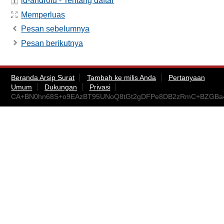
id-android - Tentang daftar
Memperluas
Pesan sebelumnya
Pesan berikutnya
Beranda Arsip Surat
Tambah ke milis Anda
Pertanyaan
Umum
Dukungan
Privasi
CA+BN0hn68S+o9EAzBT95UNoQ8tGt2gDFPe8DB2zRmC+BZGBa4