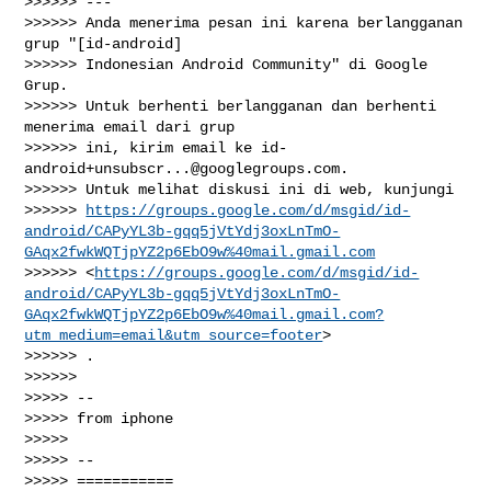
>>>>>> ---

>>>>>> Anda menerima pesan ini karena berlangganan 
grup "[id-android]

>>>>>> Indonesian Android Community" di Google 
Grup.

>>>>>> Untuk berhenti berlangganan dan berhenti 
menerima email dari grup

>>>>>> ini, kirim email ke 
id-
android+unsubscr...@googlegroups.com
.

>>>>>> Untuk melihat diskusi ini di web, kunjungi

>>>>>> 
https://groups.google.com/d/msgid/id-
android/CAPyYL3b-gqq5jVtYdj3oxLnTmO-
GAqx2fwkWQTjpYZ2p6EbO9w%40mail.gmail.com
>>>>>> <
https://groups.google.com/d/msgid/id-
android/CAPyYL3b-gqq5jVtYdj3oxLnTmO-
GAqx2fwkWQTjpYZ2p6EbO9w%40mail.gmail.com?
utm_medium=email&utm_source=footer
>

>>>>>> .

>>>>>>

>>>>> --

>>>>> from iphone

>>>>>

>>>>> --

>>>>> ===========
