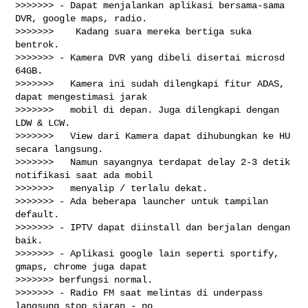
>>>>>>> - Dapat menjalankan aplikasi bersama-sama 
DVR, google maps, radio.

>>>>>>>    Kadang suara mereka bertiga suka 
bentrok.

>>>>>>> - Kamera DVR yang dibeli disertai microsd 
64GB.

>>>>>>>   Kamera ini sudah dilengkapi fitur ADAS, 
dapat mengestimasi jarak

>>>>>>>   mobil di depan. Juga dilengkapi dengan 
LDW & LCW.

>>>>>>>   View dari Kamera dapat dihubungkan ke HU 
secara langsung.

>>>>>>>   Namun sayangnya terdapat delay 2-3 detik 
notifikasi saat ada mobil

>>>>>>>   menyalip / terlalu dekat.

>>>>>>> - Ada beberapa launcher untuk tampilan 
default.

>>>>>>> - IPTV dapat diinstall dan berjalan dengan 
baik.

>>>>>>> - Aplikasi google lain seperti sportify, 
gmaps, chrome juga dapat

>>>>>>> berfungsi normal.

>>>>>>> - Radio FM saat melintas di underpass 
langsung stop siaran - no
