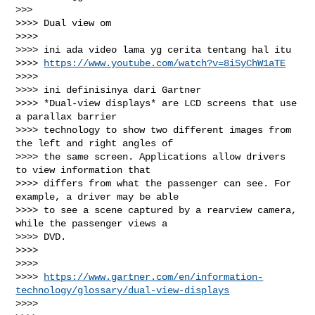
>>>

>>>> Dual view om

>>>>

>>>> ini ada video lama yg cerita tentang hal itu

>>>> 
https://www.youtube.com/watch?v=8iSyChW1aTE
>>>>

>>>> ini definisinya dari Gartner

>>>> *Dual-view displays* are LCD screens that use 
a parallax barrier

>>>> technology to show two different images from 
the left and right angles of

>>>> the same screen. Applications allow drivers 
to view information that

>>>> differs from what the passenger can see. For 
example, a driver may be able

>>>> to see a scene captured by a rearview camera, 
while the passenger views a

>>>> DVD.

>>>>

>>>>

>>>> 
https://www.gartner.com/en/information-
technology/glossary/dual-view-displays
>>>>
