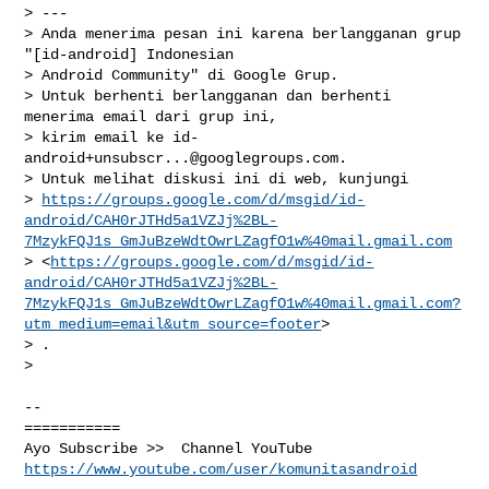
> ---

> Anda menerima pesan ini karena berlangganan grup 
"[id-android] Indonesian

> Android Community" di Google Grup.

> Untuk berhenti berlangganan dan berhenti 
menerima email dari grup ini,

> kirim email ke 
id-
android+unsubscr...@googlegroups.com
.

> Untuk melihat diskusi ini di web, kunjungi

> 
https://groups.google.com/d/msgid/id-
android/CAH0rJTHd5a1VZJj%2BL-
7MzykFQJ1s_GmJuBzeWdtOwrLZagfO1w%40mail.gmail.com
> <
https://groups.google.com/d/msgid/id-
android/CAH0rJTHd5a1VZJj%2BL-
7MzykFQJ1s_GmJuBzeWdtOwrLZagfO1w%40mail.gmail.com?
utm_medium=email&utm_source=footer
>

> .

>

-- 

===========

https://www.youtube.com/user/komunitasandroid