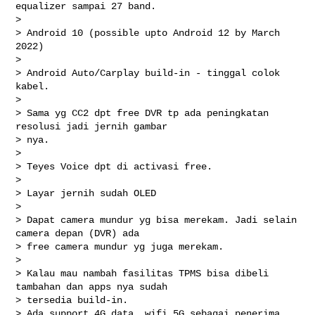
equalizer sampai 27 band.

>

> Android 10 (possible upto Android 12 by March 
2022)

>

> Android Auto/Carplay build-in - tinggal colok 
kabel.

>

> Sama yg CC2 dpt free DVR tp ada peningkatan 
resolusi jadi jernih gambar

> nya.

>

> Teyes Voice dpt di activasi free.

>

> Layar jernih sudah OLED

>

> Dapat camera mundur yg bisa merekam. Jadi selain 
camera depan (DVR) ada

> free camera mundur yg juga merekam.

>

> Kalau mau nambah fasilitas TPMS bisa dibeli 
tambahan dan apps nya sudah

> tersedia build-in.

> Ada support 4G data, wifi 5G sebagai penerima, 