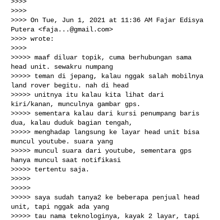
>>>>

>>>>

>>>> On Tue, Jun 1, 2021 at 11:36 AM Fajar Edisya 
Putera <
faja...@gmail.com
>

>>>> wrote:

>>>>

>>>>> maaf diluar topik, cuma berhubungan sama 
head unit. sewakru numpang

>>>>> teman di jepang, kalau nggak salah mobilnya 
land rover begitu. nah di head

>>>>> unitnya itu kalau kita lihat dari 
kiri/kanan, munculnya gambar gps.

>>>>> sementara kalau dari kursi penumpang baris 
dua, kalau duduk bagian tengah,

>>>>> menghadap langsung ke layar head unit bisa 
muncul youtube. suara yang

>>>>> muncul suara dari youtube, sementara gps 
hanya muncul saat notifikasi

>>>>> tertentu saja.

>>>>>

>>>>>

>>>>> saya sudah tanya2 ke beberapa penjual head 
unit, tapi nggak ada yang

>>>>> tau nama teknologinya, kayak 2 layar, tapi 