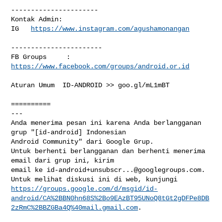
----------------------

Kontak Admin: 

IG   
https://www.instagram.com/agushamonangan
-----------------------

FB Groups     :  
https://www.facebook.com/groups/android.or.id
Aturan Umum  ID-ANDROID >> goo.gl/mL1mBT

==========

--- 

Anda menerima pesan ini karena Anda berlangganan 
grup "[id-android] Indonesian 

Android Community" dari Google Grup.

Untuk berhenti berlangganan dan berhenti menerima 
email dari grup ini, kirim 

email ke 
id-android+unsubscr...@googlegroups.com
.

https://groups.google.com/d/msgid/id-
android/CA%2BBN0hn68S%2Bo9EAzBT95UNoQ8tGt2gDFPe8DB
2zRmC%2BBZGBa4Q%40mail.gmail.com