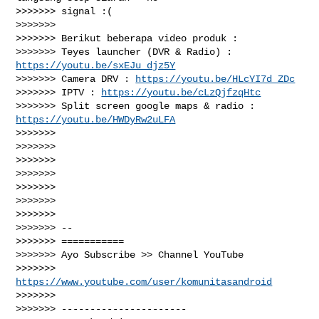
>>>>>>> signal :(

>>>>>>>

>>>>>>> Berikut beberapa video produk :

>>>>>>> Teyes launcher (DVR & Radio) : 
https://youtu.be/sxEJu_djz5Y
>>>>>>> Camera DRV : 
https://youtu.be/HLcYI7d_ZDc
>>>>>>> IPTV : 
https://youtu.be/cLzQjfzqHtc
>>>>>>> Split screen google maps & radio : 
https://youtu.be/HWDyRw2uLFA
>>>>>>>

>>>>>>>

>>>>>>>

>>>>>>>

>>>>>>>

>>>>>>>

>>>>>>>

>>>>>>> --

>>>>>>> ===========

>>>>>>> Ayo Subscribe >> Channel YouTube

>>>>>>> 
https://www.youtube.com/user/komunitasandroid
>>>>>>>

>>>>>>> ----------------------
