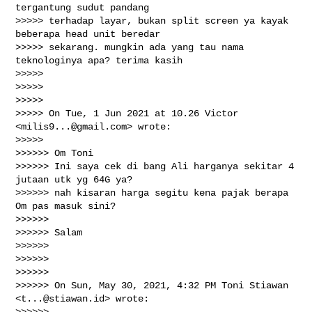
tergantung sudut pandang

>>>>> terhadap layar, bukan split screen ya kayak 
beberapa head unit beredar

>>>>> sekarang. mungkin ada yang tau nama 
teknologinya apa? terima kasih

>>>>>

>>>>>

>>>>>

>>>>> On Tue, 1 Jun 2021 at 10.26 Victor 
<
milis9...@gmail.com
> wrote:

>>>>>

>>>>>> Om Toni

>>>>>> Ini saya cek di bang Ali harganya sekitar 4 
jutaan utk yg 64G ya?

>>>>>> nah kisaran harga segitu kena pajak berapa 
Om pas masuk sini?

>>>>>>

>>>>>> Salam

>>>>>>

>>>>>>

>>>>>>

>>>>>> On Sun, May 30, 2021, 4:32 PM Toni Stiawan 
<
t...@stiawan.id
> wrote:

>>>>>>
