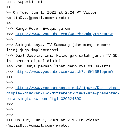
unit seperti ini

>>

>> On Tue, Jun 1, 2021 at 2:24 PM Victor 
<
milis9...@gmail.com
> wrote:

>>

>>> Range Rover Evoque ya om

>>> 
https://www.youtube.com/watch?v=kEyLsZeNOCY
>>>

>>> Seingat saya, TV Samsung (dan mungkin merk 
lain) juga implementasi

>>> Dual-Display ini, kalau gak salah jaman TV 3D, 
ini pernah dijual disini

>>> kok, saya pernah lihat demo nya di Jakarta

>>> 
https://www.youtube.com/watch?v=6WiSR1bpmmA
>>>

>>>

>>> 
https://www.researchgate.net/figure/Dual-view-
display-diagram-Two-different-views-are-presented-
on-a-single-screen_fig1_326524390
>>>

>>>

>>>

>>> On Tue, Jun 1, 2021 at 2:16 PM Victor 
<
milis9...@gmail.com
> wrote:
