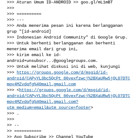
>>> Aturan Umum ID-ANDROID >> goo.gl/mL1mBT

>>>

>>> ==========

>>> ---

>>> Anda menerima pesan ini karena berlangganan 
grup "[id-android]

>>> Indonesian Android Community" di Google Grup.

>>> Untuk berhenti berlangganan dan berhenti 
menerima email dari grup ini,

>>> kirim email ke 
id-
android+unsubscr...@googlegroups.com
.

>>> Untuk melihat diskusi ini di web, kunjungi

>>> 
https://groups.google.com/d/msgid/id-
android/CAPyYL3bc5QcPt_86vexfzwcj%2BXaURw5jQL07DTC
mqv4MZvdqfg%40mail.gmail.com
>>> <
https://groups.google.com/d/msgid/id-
android/CAPyYL3bc5QcPt_86vexfzwcj%2BXaURw5jQL07DTC
mqv4MZvdqfg%40mail.gmail.com?
utm_medium=email&utm_source=footer
>

>>> .

>>>

>> --

>> ===========

>> Ayo Subscribe >> Channel YouTube
