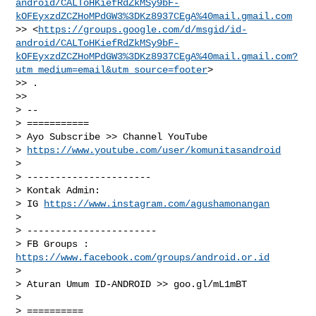
android/CALToHKiefRdZkMSy9bF-
kOFEyxzdZCZHoMPdGW3%3DKz8937CEgA%40mail.gmail.com
>> <
https://groups.google.com/d/msgid/id-
android/CALToHKiefRdZkMSy9bF-
kOFEyxzdZCZHoMPdGW3%3DKz8937CEgA%40mail.gmail.com?
utm_medium=email&utm_source=footer
>

>> .

>>

> --

> ===========

> Ayo Subscribe >> Channel YouTube

> 
https://www.youtube.com/user/komunitasandroid
>

> ----------------------

> Kontak Admin:

> IG 
https://www.instagram.com/agushamonangan
>

> -----------------------

> FB Groups : 
https://www.facebook.com/groups/android.or.id
>

> Aturan Umum ID-ANDROID >> goo.gl/mL1mBT

>

> ==========
