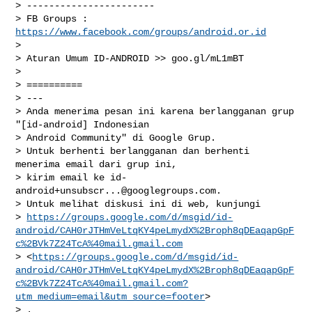
> -----------------------

> FB Groups : 
https://www.facebook.com/groups/android.or.id
>

> Aturan Umum ID-ANDROID >> goo.gl/mL1mBT

>

> ==========

> ---

> Anda menerima pesan ini karena berlangganan grup 
"[id-android] Indonesian

> Android Community" di Google Grup.

> Untuk berhenti berlangganan dan berhenti 
menerima email dari grup ini,

> kirim email ke 
id-
android+unsubscr...@googlegroups.com
.

> Untuk melihat diskusi ini di web, kunjungi

> 
https://groups.google.com/d/msgid/id-
android/CAH0rJTHmVeLtqKY4peLmydX%2Broph8qDEaqapGpF
c%2BVk7Z24TcA%40mail.gmail.com
> <
https://groups.google.com/d/msgid/id-
android/CAH0rJTHmVeLtqKY4peLmydX%2Broph8qDEaqapGpF
c%2BVk7Z24TcA%40mail.gmail.com?
utm_medium=email&utm_source=footer
>

> .
