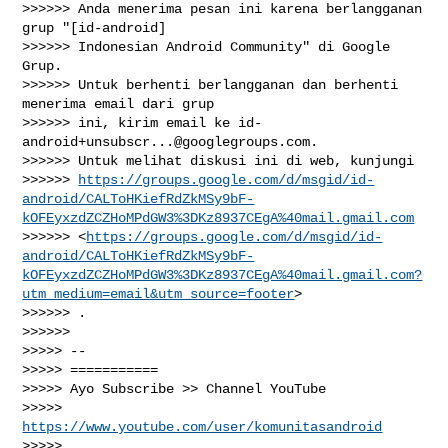
>>>>>> Anda menerima pesan ini karena berlangganan 
grup "[id-android]

>>>>>> Indonesian Android Community" di Google 
Grup.

>>>>>> Untuk berhenti berlangganan dan berhenti 
menerima email dari grup

>>>>>> ini, kirim email ke 
id-
android+unsubscr...@googlegroups.com
.

>>>>>> Untuk melihat diskusi ini di web, kunjungi

>>>>>> 
https://groups.google.com/d/msgid/id-
android/CALToHKiefRdZkMSy9bF-
kOFEyxzdZCZHoMPdGW3%3DKz8937CEgA%40mail.gmail.com
>>>>>> <
https://groups.google.com/d/msgid/id-
android/CALToHKiefRdZkMSy9bF-
kOFEyxzdZCZHoMPdGW3%3DKz8937CEgA%40mail.gmail.com?
utm_medium=email&utm_source=footer
>

>>>>>> .

>>>>>>

>>>>> --

>>>>> ===========

>>>>> Ayo Subscribe >> Channel YouTube

>>>>> 
https://www.youtube.com/user/komunitasandroid
>>>>>
