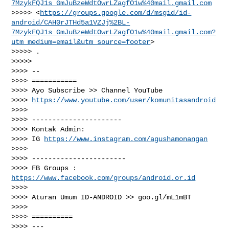
7MzykFQJ1s_GmJuBzeWdtOwrLZagfO1w%40mail.gmail.com
>>>>> <
https://groups.google.com/d/msgid/id-
android/CAH0rJTHd5a1VZJj%2BL-
7MzykFQJ1s_GmJuBzeWdtOwrLZagfO1w%40mail.gmail.com?
utm_medium=email&utm_source=footer
>

>>>>> .

>>>>>

>>>> --

>>>> ===========

>>>> Ayo Subscribe >> Channel YouTube

>>>> 
https://www.youtube.com/user/komunitasandroid
>>>>

>>>> ----------------------

>>>> Kontak Admin:

>>>> IG 
https://www.instagram.com/agushamonangan
>>>>

>>>> -----------------------

>>>> FB Groups : 
https://www.facebook.com/groups/android.or.id
>>>>

>>>> Aturan Umum ID-ANDROID >> goo.gl/mL1mBT

>>>>

>>>> ==========

>>>> ---
