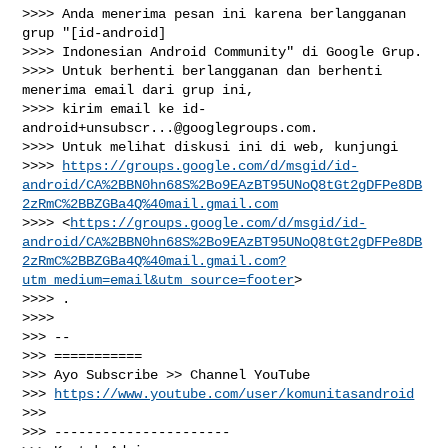
>>>> Anda menerima pesan ini karena berlangganan 
grup "[id-android]

>>>> Indonesian Android Community" di Google Grup.

>>>> Untuk berhenti berlangganan dan berhenti 
menerima email dari grup ini,

>>>> kirim email ke 
id-
android+unsubscr...@googlegroups.com
.

>>>> Untuk melihat diskusi ini di web, kunjungi

>>>> 
https://groups.google.com/d/msgid/id-
android/CA%2BBN0hn68S%2Bo9EAzBT95UNoQ8tGt2gDFPe8DB
2zRmC%2BBZGBa4Q%40mail.gmail.com
>>>> <
https://groups.google.com/d/msgid/id-
android/CA%2BBN0hn68S%2Bo9EAzBT95UNoQ8tGt2gDFPe8DB
2zRmC%2BBZGBa4Q%40mail.gmail.com?
utm_medium=email&utm_source=footer
>

>>>> .

>>>>

>>> --

>>> ===========

>>> Ayo Subscribe >> Channel YouTube

>>> 
https://www.youtube.com/user/komunitasandroid
>>>

>>> ----------------------
