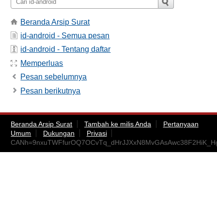
Beranda Arsip Surat
id-android - Semua pesan
id-android - Tentang daftar
Memperluas
Pesan sebelumnya
Pesan berikutnya
Beranda Arsip Surat
Tambah ke milis Anda
Pertanyaan
Umum
Dukungan
Privasi
CANh=9nxuTWFfurOQ7OCvTq_dHrJJXxN8MvGAsAwc38F2HiK_Hg@