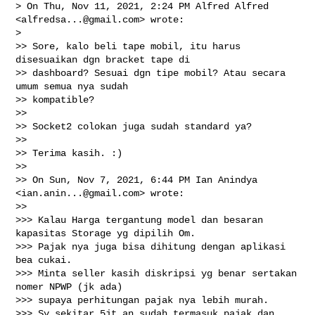
> On Thu, Nov 11, 2021, 2:24 PM Alfred Alfred 
<
alfredsa...@gmail.com
> wrote:

>

>> Sore, kalo beli tape mobil, itu harus 
disesuaikan dgn bracket tape di

>> dashboard? Sesuai dgn tipe mobil? Atau secara 
umum semua nya sudah

>> kompatible?

>>

>> Socket2 colokan juga sudah standard ya?

>>

>> Terima kasih. :)

>>

>> On Sun, Nov 7, 2021, 6:44 PM Ian Anindya 
<
ian.anin...@gmail.com
> wrote:

>>

>>> Kalau Harga tergantung model dan besaran 
kapasitas Storage yg dipilih Om.

>>> Pajak nya juga bisa dihitung dengan aplikasi 
bea cukai.

>>> Minta seller kasih diskripsi yg benar sertakan 
nomer NPWP (jk ada)

>>> supaya perhitungan pajak nya lebih murah.

>>> Sy sekitar 5jt an sudah termasuk pajak dan 