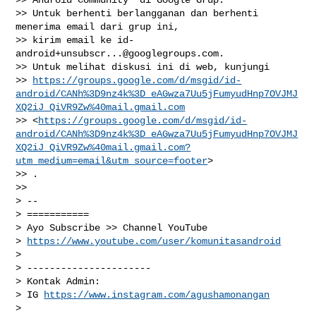
>> Untuk berhenti berlangganan dan berhenti 
menerima email dari grup ini,

>> kirim email ke 
id-
android+unsubscr...@googlegroups.com
.

>> Untuk melihat diskusi ini di web, kunjungi

>> 
https://groups.google.com/d/msgid/id-
android/CANh%3D9nz4k%3D_eAGwza7Uu5jFumyudHnp7OVJMJ
XQ2iJ_QiVR9Zw%40mail.gmail.com
>> <
https://groups.google.com/d/msgid/id-
android/CANh%3D9nz4k%3D_eAGwza7Uu5jFumyudHnp7OVJMJ
XQ2iJ_QiVR9Zw%40mail.gmail.com?
utm_medium=email&utm_source=footer
>

>> .

>>

> --

> ===========

> Ayo Subscribe >> Channel YouTube

> 
https://www.youtube.com/user/komunitasandroid
>

> ----------------------

> Kontak Admin:

> IG 
https://www.instagram.com/agushamonangan
>
