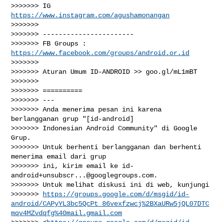
>>>>>>> IG 
https://www.instagram.com/agushamonangan
>>>>>>>

>>>>>>> -----------------------

>>>>>>> FB Groups : 
https://www.facebook.com/groups/android.or.id
>>>>>>>

>>>>>>> Aturan Umum ID-ANDROID >> goo.gl/mL1mBT

>>>>>>>

>>>>>>> ==========

>>>>>>> ---

>>>>>>> Anda menerima pesan ini karena 
berlangganan grup "[id-android]

>>>>>>> Indonesian Android Community" di Google 
Grup.

>>>>>>> Untuk berhenti berlangganan dan berhenti 
menerima email dari grup

>>>>>>> ini, kirim email ke 
id-
android+unsubscr...@googlegroups.com
.

>>>>>>> Untuk melihat diskusi ini di web, kunjungi

>>>>>>> 
https://groups.google.com/d/msgid/id-
android/CAPyYL3bc5QcPt_86vexfzwcj%2BXaURw5jQL07DTC
mqv4MZvdqfg%40mail.gmail.com