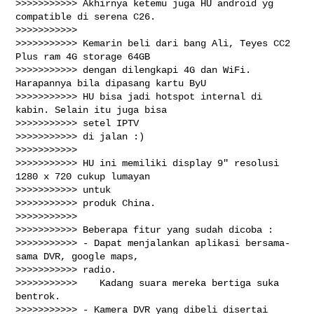
>>>>>>>>>>> Akhirnya ketemu juga HU android yg 
compatible di serena C26.

>>>>>>>>>>>

>>>>>>>>>>> Kemarin beli dari bang Ali, Teyes CC2 
Plus ram 4G storage 64GB

>>>>>>>>>>> dengan dilengkapi 4G dan WiFi. 
Harapannya bila dipasang kartu ByU

>>>>>>>>>>> HU bisa jadi hotspot internal di 
kabin. Selain itu juga bisa

>>>>>>>>>>> setel IPTV

>>>>>>>>>>> di jalan :)

>>>>>>>>>>>

>>>>>>>>>>> HU ini memiliki display 9" resolusi 
1280 x 720 cukup lumayan

>>>>>>>>>>> untuk

>>>>>>>>>>> produk China.

>>>>>>>>>>>

>>>>>>>>>>> Beberapa fitur yang sudah dicoba :

>>>>>>>>>>> - Dapat menjalankan aplikasi bersama-
sama DVR, google maps,

>>>>>>>>>>> radio.

>>>>>>>>>>>    Kadang suara mereka bertiga suka 
bentrok.

>>>>>>>>>>> - Kamera DVR yang dibeli disertai 