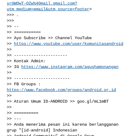
srGWQwT-QZw%40mail.gmail.com?
utm_medium=email&utm_source=footer
>

>>> .

>>>

>> --

>> ===========

>> Ayo Subscribe >> Channel YouTube

>> 
https://www.youtube.com/user/komunitasandroid
>>

>> ----------------------

>> Kontak Admin:

>> IG 
https://www.instagram.com/agushamonangan
>>

>> -----------------------

>> FB Groups : 
https://www.facebook.com/groups/android.or.id
>>

>> Aturan Umum ID-ANDROID >> goo.gl/mL1mBT

>>

>> ==========

>> ---

>> Anda menerima pesan ini karena berlangganan 
grup "[id-android] Indonesian

>> Android Community" di Google Grup.
