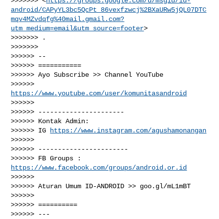
>>>>>>> <
https://groups.google.com/d/msgid/id-
android/CAPyYL3bc5QcPt_86vexfzwcj%2BXaURw5jQL07DTC
mqv4MZvdqfg%40mail.gmail.com?
utm_medium=email&utm_source=footer
>

>>>>>>> .

>>>>>>>

>>>>>> --

>>>>>> ===========

>>>>>> Ayo Subscribe >> Channel YouTube

>>>>>> 
https://www.youtube.com/user/komunitasandroid
>>>>>>

>>>>>> ----------------------

>>>>>> Kontak Admin:

>>>>>> IG 
https://www.instagram.com/agushamonangan
>>>>>>

>>>>>> -----------------------

>>>>>> FB Groups : 
https://www.facebook.com/groups/android.or.id
>>>>>>

>>>>>> Aturan Umum ID-ANDROID >> goo.gl/mL1mBT

>>>>>>

>>>>>> ==========

>>>>>> ---
