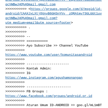
qcVWBwJ4Q%40mail.gmail.com
>>>>>>>>>>> <
https://groups.google.com/d/msgid/id-
android/CAAXJxLXtjQUnvB6GH3nYVv__zQRAtmv73GLGGt1uv
qcVWBwJ4Q%40mail.gmail.com?
utm_medium=email&utm_source=footer
>

>>>>>>>>>>> .

>>>>>>>>>>>

>>>>>>>>>> --

>>>>>>>>>> ===========

>>>>>>>>>> Ayo Subscribe >> Channel YouTube

>>>>>>>>>> 
https://www.youtube.com/user/komunitasandroid
>>>>>>>>>>

>>>>>>>>>> ----------------------

>>>>>>>>>> Kontak Admin:

>>>>>>>>>> IG 
https://www.instagram.com/agushamonangan
>>>>>>>>>>

>>>>>>>>>> -----------------------

>>>>>>>>>> FB Groups : 
https://www.facebook.com/groups/android.or.id
>>>>>>>>>>

>>>>>>>>>> Aturan Umum ID-ANDROID >> goo.gl/mL1mBT
