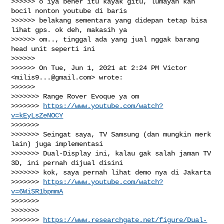
>>>>>> o iya bener itu kayak gitu, lumayan kan 
bocil nonton youtube di baris

>>>>>> belakang sementara yang didepan tetap bisa 
lihat gps. ok deh, makasih ya

>>>>>> om.., tinggal ada yang jual nggak barang 
head unit seperti ini

>>>>>>

>>>>>> On Tue, Jun 1, 2021 at 2:24 PM Victor 
<
milis9...@gmail.com
> wrote:

>>>>>>

>>>>>>> Range Rover Evoque ya om

>>>>>>> 
https://www.youtube.com/watch?
v=kEyLsZeNOCY
>>>>>>>

>>>>>>> Seingat saya, TV Samsung (dan mungkin merk 
lain) juga implementasi

>>>>>>> Dual-Display ini, kalau gak salah jaman TV 
3D, ini pernah dijual disini

>>>>>>> kok, saya pernah lihat demo nya di Jakarta

>>>>>>> 
https://www.youtube.com/watch?
v=6WiSR1bpmmA
>>>>>>>

>>>>>>>

>>>>>>> 
https://www.researchgate.net/figure/Dual-