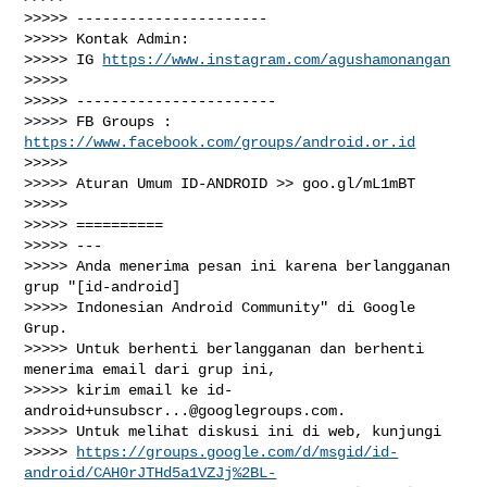
>>>>> ----------------------

>>>>> Kontak Admin:

>>>>> IG 
https://www.instagram.com/agushamonangan
>>>>>

>>>>> -----------------------

>>>>> FB Groups : 
https://www.facebook.com/groups/android.or.id
>>>>>

>>>>> Aturan Umum ID-ANDROID >> goo.gl/mL1mBT

>>>>>

>>>>> ==========

>>>>> ---

>>>>> Anda menerima pesan ini karena berlangganan 
grup "[id-android]

>>>>> Indonesian Android Community" di Google 
Grup.

>>>>> Untuk berhenti berlangganan dan berhenti 
menerima email dari grup ini,

>>>>> kirim email ke 
id-
android+unsubscr...@googlegroups.com
.

>>>>> Untuk melihat diskusi ini di web, kunjungi

>>>>> 
https://groups.google.com/d/msgid/id-
android/CAH0rJTHd5a1VZJj%2BL-