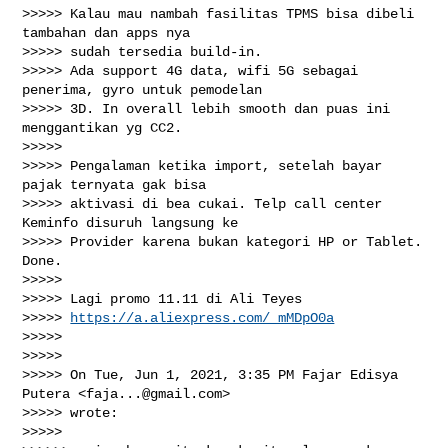
>>>>> Kalau mau nambah fasilitas TPMS bisa dibeli 
tambahan dan apps nya

>>>>> sudah tersedia build-in.

>>>>> Ada support 4G data, wifi 5G sebagai 
penerima, gyro untuk pemodelan

>>>>> 3D. In overall lebih smooth dan puas ini 
menggantikan yg CC2.

>>>>>

>>>>> Pengalaman ketika import, setelah bayar 
pajak ternyata gak bisa

>>>>> aktivasi di bea cukai. Telp call center 
Keminfo disuruh langsung ke

>>>>> Provider karena bukan kategori HP or Tablet. 
Done.

>>>>>

>>>>> Lagi promo 11.11 di Ali Teyes

>>>>> 
https://a.aliexpress.com/_mMDpO0a
>>>>>

>>>>>

>>>>> On Tue, Jun 1, 2021, 3:35 PM Fajar Edisya 
Putera <
faja...@gmail.com
>

>>>>> wrote:

>>>>>
