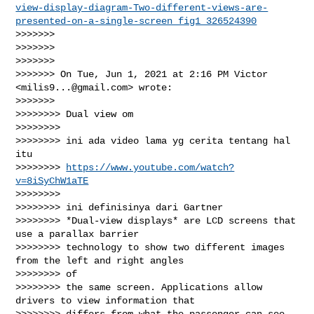
view-display-diagram-Two-different-views-are-
presented-on-a-single-screen_fig1_326524390
>>>>>>>

>>>>>>>

>>>>>>>

>>>>>>> On Tue, Jun 1, 2021 at 2:16 PM Victor 
<
milis9...@gmail.com
> wrote:

>>>>>>>

>>>>>>>> Dual view om

>>>>>>>>

>>>>>>>> ini ada video lama yg cerita tentang hal 
itu

>>>>>>>> 
https://www.youtube.com/watch?
v=8iSyChW1aTE
>>>>>>>>

>>>>>>>> ini definisinya dari Gartner

>>>>>>>> *Dual-view displays* are LCD screens that 
use a parallax barrier

>>>>>>>> technology to show two different images 
from the left and right angles 

>>>>>>>> of

>>>>>>>> the same screen. Applications allow 
drivers to view information that

>>>>>>>> differs from what the passenger can see. 