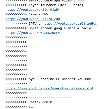
>>>>>>>>>>> Berikut beberapa video produk :

>>>>>>>>>>> Teyes launcher (DVR & Radio) : 
https://youtu.be/sxEJu_djz5Y
>>>>>>>>>>> Camera DRV : 
https://youtu.be/HLcYI7d_ZDc
>>>>>>>>>>> IPTV : 
https://youtu.be/cLzQjfzqHtc
>>>>>>>>>>> Split screen google maps & radio : 
https://youtu.be/HWDyRw2uLFA
>>>>>>>>>>>

>>>>>>>>>>>

>>>>>>>>>>>

>>>>>>>>>>>

>>>>>>>>>>>

>>>>>>>>>>>

>>>>>>>>>>>

>>>>>>>>>>> --

>>>>>>>>>>> ===========

>>>>>>>>>>> Ayo Subscribe >> Channel YouTube

>>>>>>>>>>> 
https://www.youtube.com/user/komunitasandroid
>>>>>>>>>>>

>>>>>>>>>>> ----------------------

>>>>>>>>>>> Kontak Admin:

>>>>>>>>>>> IG 