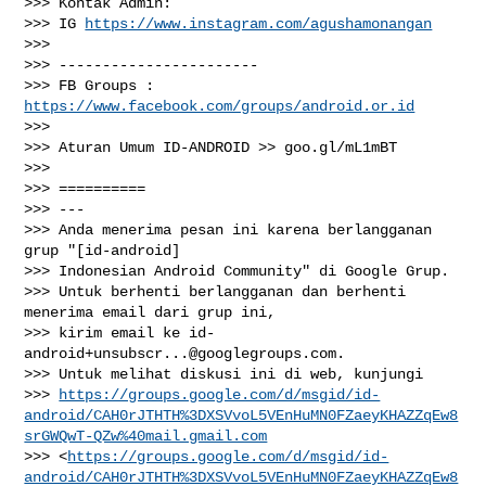
>>> Kontak Admin:

>>> IG 
https://www.instagram.com/agushamonangan
>>>

>>> -----------------------

>>> FB Groups : 
https://www.facebook.com/groups/android.or.id
>>>

>>> Aturan Umum ID-ANDROID >> goo.gl/mL1mBT

>>>

>>> ==========

>>> ---

>>> Anda menerima pesan ini karena berlangganan 
grup "[id-android]

>>> Indonesian Android Community" di Google Grup.

>>> Untuk berhenti berlangganan dan berhenti 
menerima email dari grup ini,

>>> kirim email ke 
id-
android+unsubscr...@googlegroups.com
.

>>> Untuk melihat diskusi ini di web, kunjungi

>>> 
https://groups.google.com/d/msgid/id-
android/CAH0rJTHTH%3DXSVvoL5VEnHuMN0FZaeyKHAZZqEw8
srGWQwT-QZw%40mail.gmail.com
>>> <
https://groups.google.com/d/msgid/id-
android/CAH0rJTHTH%3DXSVvoL5VEnHuMN0FZaeyKHAZZqEw8