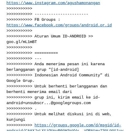
https://www.instagram.com/agushamonangan
>>>>>>>>>>>

>>>>>>>>>>> -----------------------

>>>>>>>>>>> FB Groups : 
https://www.facebook.com/groups/android.or.id
>>>>>>>>>>>

>>>>>>>>>>> Aturan Umum ID-ANDROID >> 
goo.gl/mL1mBT

>>>>>>>>>>>

>>>>>>>>>>> ==========

>>>>>>>>>>> ---

>>>>>>>>>>> Anda menerima pesan ini karena 
berlangganan grup "[id-android]

>>>>>>>>>>> Indonesian Android Community" di 
Google Grup.

>>>>>>>>>>> Untuk berhenti berlangganan dan 
berhenti menerima email dari

>>>>>>>>>>> grup ini, kirim email ke 
id-
android+unsubscr...@googlegroups.com
>>>>>>>>>>> .

>>>>>>>>>>> Untuk melihat diskusi ini di web, 
kunjungi

>>>>>>>>>>> 
https://groups.google.com/d/msgid/id-
android/CAAXJxLXtjQUnvB6GH3nYVv__zQRAtmv73GLGGt1uv