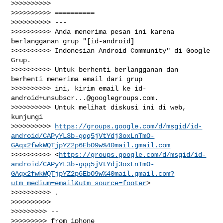
>>>>>>>>>>

>>>>>>>>>> ==========

>>>>>>>>>> ---

>>>>>>>>>> Anda menerima pesan ini karena 
berlangganan grup "[id-android]

>>>>>>>>>> Indonesian Android Community" di Google 
Grup.

>>>>>>>>>> Untuk berhenti berlangganan dan 
berhenti menerima email dari grup

>>>>>>>>>> ini, kirim email ke 
id-
android+unsubscr...@googlegroups.com
.

>>>>>>>>>> Untuk melihat diskusi ini di web, 
kunjungi

>>>>>>>>>> 
https://groups.google.com/d/msgid/id-
android/CAPyYL3b-gqq5jVtYdj3oxLnTmO-
GAqx2fwkWQTjpYZ2p6EbO9w%40mail.gmail.com
>>>>>>>>>> <
https://groups.google.com/d/msgid/id-
android/CAPyYL3b-gqq5jVtYdj3oxLnTmO-
GAqx2fwkWQTjpYZ2p6EbO9w%40mail.gmail.com?
utm_medium=email&utm_source=footer
>

>>>>>>>>>> .

>>>>>>>>>>

>>>>>>>>> --

>>>>>>>>> from iphone
