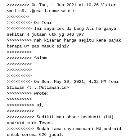
>>>>>>>>> On Tue, 1 Jun 2021 at 10.26 Victor 
<
milis9...@gmail.com
> wrote:

>>>>>>>>>

>>>>>>>>>> Om Toni

>>>>>>>>>> Ini saya cek di bang Ali harganya 
sekitar 4 jutaan utk yg 64G ya?

>>>>>>>>>> nah kisaran harga segitu kena pajak 
berapa Om pas masuk sini?

>>>>>>>>>>

>>>>>>>>>> Salam

>>>>>>>>>>

>>>>>>>>>>

>>>>>>>>>>

>>>>>>>>>> On Sun, May 30, 2021, 4:32 PM Toni 
Stiawan <
t...@stiawan.id
>

>>>>>>>>>> wrote:

>>>>>>>>>>

>>>>>>>>>>> Hi,

>>>>>>>>>>>

>>>>>>>>>>> Sedikit mau share headunit (HU) 
android merk Teyes.

>>>>>>>>>>> Sudah lama saya mencari HU android 
untuk serena C26 jadul.
