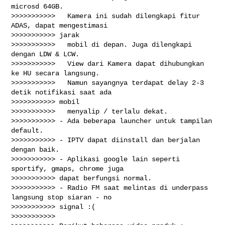
microsd 64GB.

>>>>>>>>>>>   Kamera ini sudah dilengkapi fitur 
ADAS, dapat mengestimasi

>>>>>>>>>>> jarak

>>>>>>>>>>>   mobil di depan. Juga dilengkapi 
dengan LDW & LCW.

>>>>>>>>>>>   View dari Kamera dapat dihubungkan 
ke HU secara langsung.

>>>>>>>>>>>   Namun sayangnya terdapat delay 2-3 
detik notifikasi saat ada

>>>>>>>>>>> mobil

>>>>>>>>>>>   menyalip / terlalu dekat.

>>>>>>>>>>> - Ada beberapa launcher untuk tampilan 
default.

>>>>>>>>>>> - IPTV dapat diinstall dan berjalan 
dengan baik.

>>>>>>>>>>> - Aplikasi google lain seperti 
sportify, gmaps, chrome juga

>>>>>>>>>>> dapat berfungsi normal.

>>>>>>>>>>> - Radio FM saat melintas di underpass 
langsung stop siaran - no

>>>>>>>>>>> signal :(

>>>>>>>>>>>
