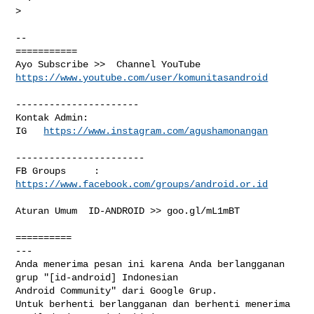
>

-- 

===========

https://www.youtube.com/user/komunitasandroid
----------------------

Kontak Admin: 

IG   
https://www.instagram.com/agushamonangan
-----------------------

FB Groups     :  
https://www.facebook.com/groups/android.or.id
Aturan Umum  ID-ANDROID >> goo.gl/mL1mBT

==========

--- 

Anda menerima pesan ini karena Anda berlangganan 
grup "[id-android] Indonesian 

Android Community" dari Google Grup.

Untuk berhenti berlangganan dan berhenti menerima 