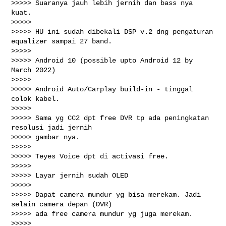
>>>>> Suaranya jauh lebih jernih dan bass nya 
kuat.

>>>>>

>>>>> HU ini sudah dibekali DSP v.2 dng pengaturan 
equalizer sampai 27 band.

>>>>>

>>>>> Android 10 (possible upto Android 12 by 
March 2022)

>>>>>

>>>>> Android Auto/Carplay build-in - tinggal 
colok kabel.

>>>>>

>>>>> Sama yg CC2 dpt free DVR tp ada peningkatan 
resolusi jadi jernih

>>>>> gambar nya.

>>>>>

>>>>> Teyes Voice dpt di activasi free.

>>>>>

>>>>> Layar jernih sudah OLED

>>>>>

>>>>> Dapat camera mundur yg bisa merekam. Jadi 
selain camera depan (DVR)

>>>>> ada free camera mundur yg juga merekam.

>>>>>
