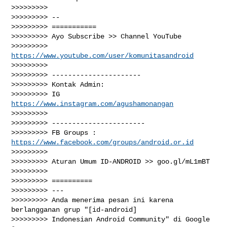
>>>>>>>>>

>>>>>>>>> --

>>>>>>>>> ===========

>>>>>>>>> Ayo Subscribe >> Channel YouTube

>>>>>>>>> 
https://www.youtube.com/user/komunitasandroid
>>>>>>>>>

>>>>>>>>> ----------------------

>>>>>>>>> Kontak Admin:

>>>>>>>>> IG 
https://www.instagram.com/agushamonangan
>>>>>>>>>

>>>>>>>>> -----------------------

>>>>>>>>> FB Groups : 
https://www.facebook.com/groups/android.or.id
>>>>>>>>>

>>>>>>>>> Aturan Umum ID-ANDROID >> goo.gl/mL1mBT

>>>>>>>>>

>>>>>>>>> ==========

>>>>>>>>> ---

>>>>>>>>> Anda menerima pesan ini karena 
berlangganan grup "[id-android]

>>>>>>>>> Indonesian Android Community" di Google 