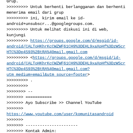
Grup.

>>>>>>>>> Untuk berhenti berlangganan dan berhenti 
menerima email dari grup

>>>>>>>>> ini, kirim email ke 
id-
android+unsubscr...@googlegroups.com
.

>>>>>>>>> Untuk melihat diskusi ini di web, 
kunjungi

>>>>>>>>> 
https://groups.google.com/d/msgid/id-
android/CALToHKhrKcCWZWF61CH9%3DEHL9xaXpHf%3DzWScr
HTC%3Dp4S93%2BtRA%40mail.gmail.com
>>>>>>>>> <
https://groups.google.com/d/msgid/id-
android/CALToHKhrKcCWZWF61CH9%3DEHL9xaXpHf%3DzWScr
HTC%3Dp4S93%2BtRA%40mail.gmail.com?
utm_medium=email&utm_source=footer
>

>>>>>>>>> .

>>>>>>>>>

>>>>>>>> --

>>>>>>> ===========

>>>>>>> Ayo Subscribe >> Channel YouTube

>>>>>>> 
https://www.youtube.com/user/komunitasandroid
>>>>>>>

>>>>>>> ----------------------

>>>>>>> Kontak Admin:
