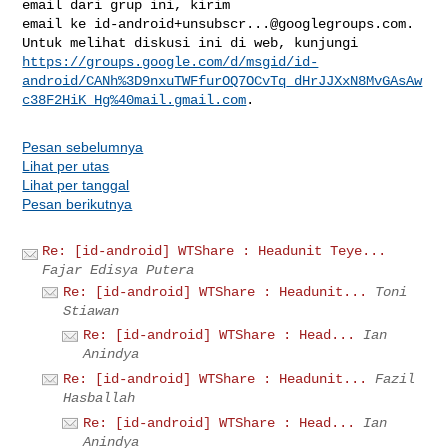
email dari grup ini, kirim 

email ke 
id-android+unsubscr...@googlegroups.com
.

https://groups.google.com/d/msgid/id-
android/CANh%3D9nxuTWFfurOQ7OCvTq_dHrJJXxN8MvGAsAw
c38F2HiK_Hg%40mail.gmail.com
Pesan sebelumnya
Lihat per utas
Lihat per tanggal
Pesan berikutnya
Re: [id-android] WTShare : Headunit Teye...
Fajar Edisya Putera
Re: [id-android] WTShare : Headunit...
Toni
Stiawan
Re: [id-android] WTShare : Head...
Ian
Anindya
Re: [id-android] WTShare : Headunit...
Fazil
Hasballah
Re: [id-android] WTShare : Head...
Ian
Anindya