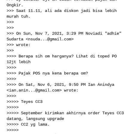
Ongkir.

>>> Saat 11.11, ali ada diskon jadi bisa lebih 
murah tuh.

>>>

>>>

>>> On Sun, Nov 7, 2021, 3:29 PM Noviadi "adhie" 
Sudarta <
nsuda...@gmail.com
>

>>> wrote:

>>>

>>>> Berapa sih om harganya? Lihat di toped PO 
12jt lebih

>>>>

>>>> Pajak POS nya kena berapa om?

>>>>

>>>> On Sat, Nov 6, 2021, 9:50 PM Ian Anindya 
<
ian.anin...@gmail.com
> wrote:

>>>>

>>>>> Teyes CC3

>>>>>

>>>>> September kirimkan akhirnya order Teyes CC3 
datang, langsung upgrade

>>>>> CC2 yg lama.

>>>>>
