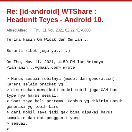
Re: [id-android] WTShare :
Headunit Teyes - Android 10.
Alfred Alfred
Thu, 11 Nov 2021 02:22:41 -0800
Terima kasih Om Wicak dan Om Ian...

Berarti ribet juga ya... :)
On Thu, Nov 11, 2021, 4:59 PM Ian Anindya 
<
ian.anin...@gmail.com
> wrote:

> Harus sesuai mobilnya (model dan generation). 
Karena selain bracket yg

> disertakan mengikuti model mobil juga CAN bus 
type nya harus sesuai.

> Saat saya beli pertama, Canbus yg dikirim untuk 
generasi yg lebih baru

> dari mobil saya jadi gak bisa dipakai harus 
komplain dan dpt pengganti yang

> sesuai.

>
