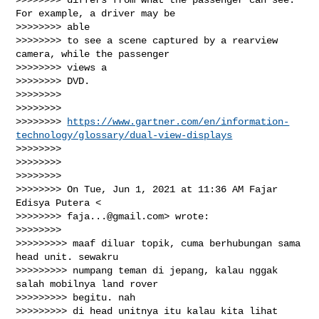
For example, a driver may be 

>>>>>>>> able

>>>>>>>> to see a scene captured by a rearview 
camera, while the passenger 

>>>>>>>> views a

>>>>>>>> DVD.

>>>>>>>>

>>>>>>>>

>>>>>>>> 
https://www.gartner.com/en/information-
technology/glossary/dual-view-displays
>>>>>>>>

>>>>>>>>

>>>>>>>>

>>>>>>>> On Tue, Jun 1, 2021 at 11:36 AM Fajar 
Edisya Putera <

>>>>>>>> 
faja...@gmail.com
> wrote:

>>>>>>>>

>>>>>>>>> maaf diluar topik, cuma berhubungan sama 
head unit. sewakru

>>>>>>>>> numpang teman di jepang, kalau nggak 
salah mobilnya land rover 

>>>>>>>>> begitu. nah

>>>>>>>>> di head unitnya itu kalau kita lihat 