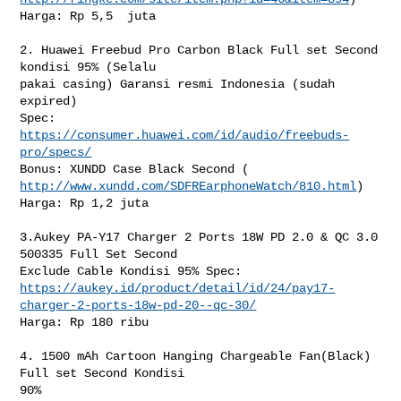
Harga: Rp 5,5  juta

2. Huawei Freebud Pro Carbon Black Full set Second 
kondisi 95% (Selalu

pakai casing) Garansi resmi Indonesia (sudah 
expired)

Spec: 
https://consumer.huawei.com/id/audio/freebuds-
pro/specs/
http://www.xundd.com/SDFREarphoneWatch/810.html
)

Harga: Rp 1,2 juta

3.Aukey PA-Y17 Charger 2 Ports 18W PD 2.0 & QC 3.0 
500335 Full Set Second

https://aukey.id/product/detail/id/24/pay17-
charger-2-ports-18w-pd-20--qc-30/
Harga: Rp 180 ribu

4. 1500 mAh Cartoon Hanging Chargeable Fan(Black) 
Full set Second Kondisi

90%
