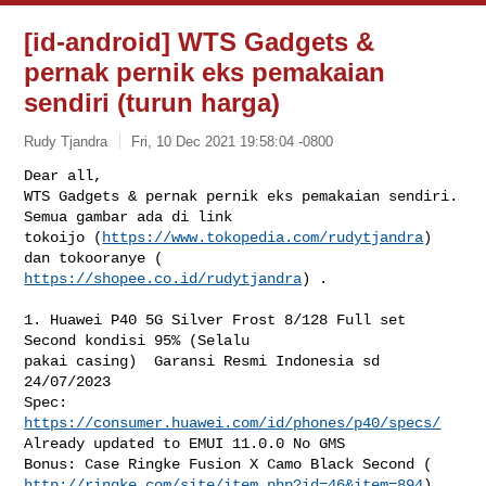
[id-android] WTS Gadgets &
pernak pernik eks pemakaian
sendiri (turun harga)
Rudy Tjandra
Fri, 10 Dec 2021 19:58:04 -0800
Dear all,

WTS Gadgets & pernak pernik eks pemakaian sendiri. 
Semua gambar ada di link

tokoijo (
https://www.tokopedia.com/rudytjandra
) 
https://shopee.co.id/rudytjandra
) .
1. Huawei P40 5G Silver Frost 8/128 Full set 
Second kondisi 95% (Selalu

pakai casing)  Garansi Resmi Indonesia sd 
24/07/2023

Spec: 
https://consumer.huawei.com/id/phones/p40/specs/
Already updated to EMUI 11.0.0 No GMS

http://ringke.com/site/item.php?id=46&item=894
)
