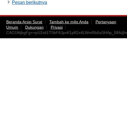
Pesan berikutnya
Beranda Arsip Surat
Tambah ke milis Anda
Pertanyaan
Umum
Dukungan
Privasi
CAO1fttjbgFg++pU2xit1T0bF6JpxK1p82x4LWmRb6aSHAp_58A@ma