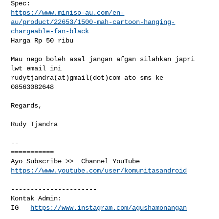
https://www.miniso-au.com/en-
au/product/22653/1500-mah-cartoon-hanging-
chargeable-fan-black
Harga Rp 50 ribu

Mau nego boleh asal jangan afgan silahkan japri 
lwt email ini

rudytjandra(at)gmail(dot)com ato sms ke 
08563082648

Regards,

Rudy Tjandra

-- 

===========

https://www.youtube.com/user/komunitasandroid
----------------------

Kontak Admin: 

IG   
https://www.instagram.com/agushamonangan