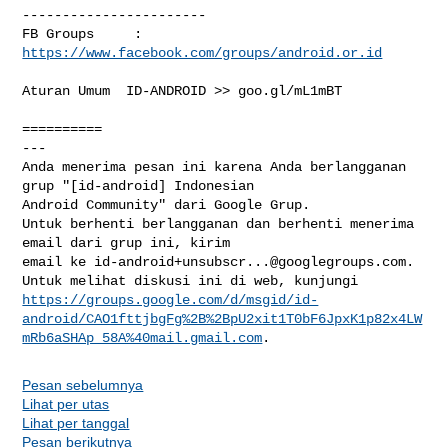
-----------------------

FB Groups     :  
https://www.facebook.com/groups/android.or.id
Aturan Umum  ID-ANDROID >> goo.gl/mL1mBT

==========

--- 

Anda menerima pesan ini karena Anda berlangganan 
grup "[id-android] Indonesian 

Android Community" dari Google Grup.

Untuk berhenti berlangganan dan berhenti menerima 
email dari grup ini, kirim 

email ke 
id-android+unsubscr...@googlegroups.com
.

https://groups.google.com/d/msgid/id-
android/CAO1fttjbgFg%2B%2BpU2xit1T0bF6JpxK1p82x4LW
mRb6aSHAp_58A%40mail.gmail.com
Pesan sebelumnya
Lihat per utas
Lihat per tanggal
Pesan berikutnya