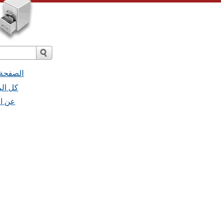
الصفحة 
iranpressnews
ranpressnews