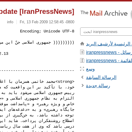
[IranPressNews] IranPressNews : Update:
info
Fri, 13 Feb 2009 12:58:45 -0800
((((((((( جمهوری اسلامی جنّ این م
الرئيسية لأرشيف البريد
 - كل الرسائل
i - عن القائمة
وسع
الرسالة السابقة
رسالة جديدة