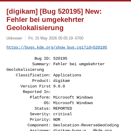
[digikam] [Bug 520195] New:
Fehler bei umgekehrter
Geolokalisierung
Unknown
Fri, 15 May 2026 05:05:19 -0700
https://bugs.kde.org/show_bug.cgi?id=520195
            Bug ID: 520195

           Summary: Fehler bei umgekehrter 
Geolokalisierung

    Classification: Applications

           Product: digikam

      Version First 9.0.0

       Reported In:

          Platform: Microsoft Windows

                OS: Microsoft Windows

            Status: REPORTED

          Severity: critical

          Priority: NOR

         Component: Geolocation-ReverseGeoCoding

          Assignee: 
digikam-bugs-n...@kde.org