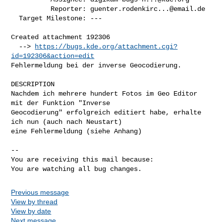
          Reporter: 
guenter.rodenkirc...@email.de
  Target Milestone: ---

Created attachment 192306

  --> 
https://bugs.kde.org/attachment.cgi?
id=192306&action=edit
Fehlermeldung bei der inverse Geocodierung.

DESCRIPTION

Nachdem ich mehrere hundert Fotos im Geo Editor 
mit der Funktion "Inverse

Geocodierung" erfolgreich editiert habe, erhalte 
ich nun (auch nach Neustart)

eine Fehlermeldung (siehe Anhang)

-- 

You are receiving this mail because:

You are watching all bug changes.
Previous message
View by thread
View by date
Next message