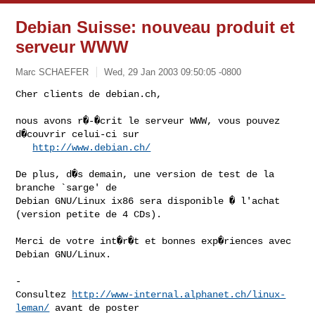
Debian Suisse: nouveau produit et
serveur WWW
Marc SCHAEFER
Wed, 29 Jan 2003 09:50:05 -0800
Cher clients de debian.ch,

nous avons r�-�crit le serveur WWW, vous pouvez 
d�couvrir celui-ci sur

http://www.debian.ch/
De plus, d�s demain, une version de test de la 
branche `sarge' de

Debian GNU/Linux ix86 sera disponible � l'achat 
(version petite de 4 CDs).

Merci de votre int�r�t et bonnes exp�riences avec 
Debian GNU/Linux.

-

Consultez 
http://www-internal.alphanet.ch/linux-
leman/
 avant de poster
