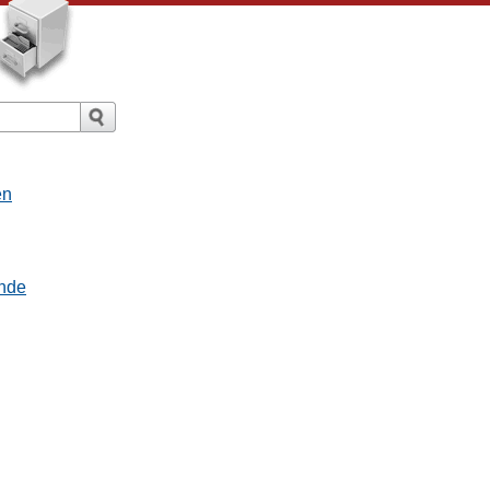
en
nde