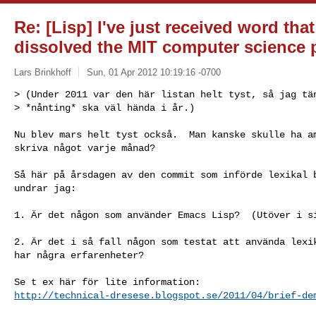
Re: [Lisp] I've just received word th
dissolved the MIT computer science
Lars Brinkhoff
Sun, 01 Apr 2012 10:19:16 -0700
> (Under 2011 var den här listan helt tyst, så jag tän
> *nånting* ska väl hända i år.)
Nu blev mars helt tyst också.  Man kanske skulle ha am
skriva något varje månad?

Så här på årsdagen av den commit som införde lexikal b
undrar jag:

1. Är det någon som använder Emacs Lisp?  (Utöver i si
2. Är det i så fall någon som testat att använda lexik
har några erfarenheter?

http://technical-dresese.blogspot.se/2011/04/brief-de