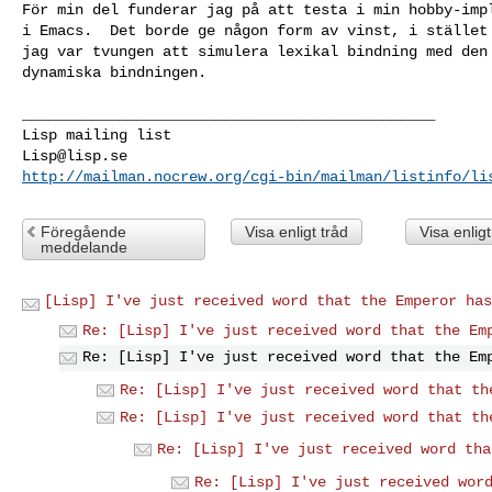
För min del funderar jag på att testa i min hobby-impl
i Emacs.  Det borde ge någon form av vinst, i stället 
jag var tvungen att simulera lexikal bindning med den 
dynamiska bindningen.

_______________________________________________

Lisp@lisp.se
http://mailman.nocrew.org/cgi-bin/mailman/listinfo/li
Föregående
Visa enligt tråd
Visa enlig
meddelande
[Lisp] I've just received word that the Emperor has
Re: [Lisp] I've just received word that the Em
Re: [Lisp] I've just received word that the Em
Re: [Lisp] I've just received word that th
Re: [Lisp] I've just received word that th
Re: [Lisp] I've just received word tha
Re: [Lisp] I've just received wor