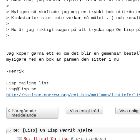
>

> Nyligen så skaffade jag mig en tryckt bok utifrån en
> Kickstarter slom inte verkar nå målet...) och result
>

> Nu är jag riktigt sugen på att trycka upp On Lisp på
>
Jag köper gärna ett ex om det blir en gemensam beställ
mysigare med en bok än pärmen den sitter i nu.

_______________________________________________

Lisp@lisp.se
http://mailman.nocrew.org/cgi-bin/mailman/listinfo/li
Föregående
Visa enligt tråd
Visa enlig
meddelande
Re: [Lisp] On Lisp
Henrik Hjelte
Re: [Lisp] On Lisp
Björn Lindberg