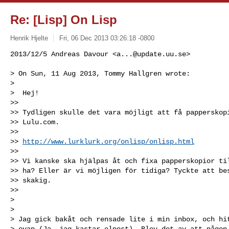
Re: [Lisp] On Lisp
Henrik Hjelte
Fri, 06 Dec 2013 03:26:18 -0800
2013/12/5 Andreas Davour <
a...@update.uu.se
>

> On Sun, 11 Aug 2013, Tommy Hallgren wrote:

>

>  Hej!

>>

>> Tydligen skulle det vara möjligt att få papperskopi
>> Lulu.com.

>>

>> 
http://www.lurklurk.org/onlisp/onlisp.html
>>

>> Vi kanske ska hjälpas åt och fixa papperskopior til
>> ha? Eller är vi möjligen för tidiga? Tyckte att bes
>> skakig.

>>

>

>

> Jag gick bakåt och rensade lite i min inbox, och hit
> ovan (Ja, jag kastar elpost). Blev det av att någon 