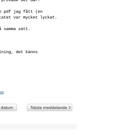
 pdf jag fått (en

atet var mycket lyckat.

 samma sätt.

ning, det känns

sp
t datum
Nästa meddelande