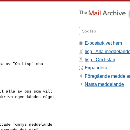
E-postarkivet hem
lisp - Alla meddeland
lisp - Om listan
a av "On Lisp" mha

Expandera
Föregående meddela
Nästa meddelande
l alla av oss som vill

krivningen kändes något

tade Tommys meddelande

provade det där?
