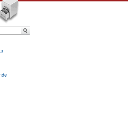
en
nde