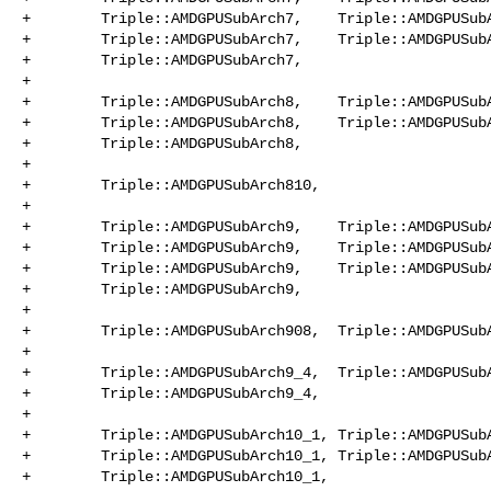
+        Triple::AMDGPUSubArch7,    Triple::AMDGPUSubA
+        Triple::AMDGPUSubArch7,    Triple::AMDGPUSubA
+        Triple::AMDGPUSubArch7,

+

+        Triple::AMDGPUSubArch8,    Triple::AMDGPUSubA
+        Triple::AMDGPUSubArch8,    Triple::AMDGPUSubA
+        Triple::AMDGPUSubArch8,

+

+        Triple::AMDGPUSubArch810,

+

+        Triple::AMDGPUSubArch9,    Triple::AMDGPUSubA
+        Triple::AMDGPUSubArch9,    Triple::AMDGPUSubA
+        Triple::AMDGPUSubArch9,    Triple::AMDGPUSubA
+        Triple::AMDGPUSubArch9,

+

+        Triple::AMDGPUSubArch908,  Triple::AMDGPUSubA
+

+        Triple::AMDGPUSubArch9_4,  Triple::AMDGPUSubA
+        Triple::AMDGPUSubArch9_4,

+

+        Triple::AMDGPUSubArch10_1, Triple::AMDGPUSubA
+        Triple::AMDGPUSubArch10_1, Triple::AMDGPUSubA
+        Triple::AMDGPUSubArch10_1,
