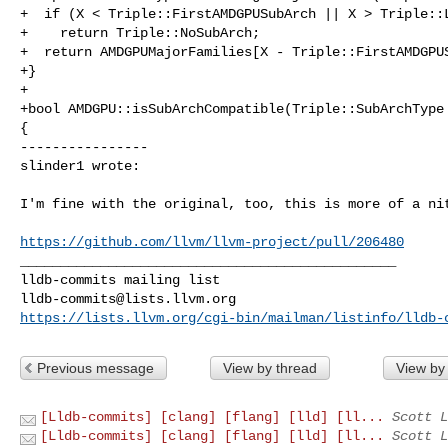
+  if (X < Triple::FirstAMDGPUSubArch || X > Triple::L
+    return Triple::NoSubArch;

+  return AMDGPUMajorFamilies[X - Triple::FirstAMDGPUS
+}

+

+bool AMDGPU::isSubArchCompatible(Triple::SubArchType 
{

----------------

slinder1 wrote:
I'm fine with the original, too, this is more of a nit
https://github.com/llvm/llvm-project/pull/206480
_______________________________________________

lldb-commits@lists.llvm.org
https://lists.llvm.org/cgi-bin/mailman/listinfo/lldb-
Previous message
View by thread
View by
[Lldb-commits] [clang] [flang] [lld] [ll...
Scott L
[Lldb-commits] [clang] [flang] [lld] [ll...
Scott L