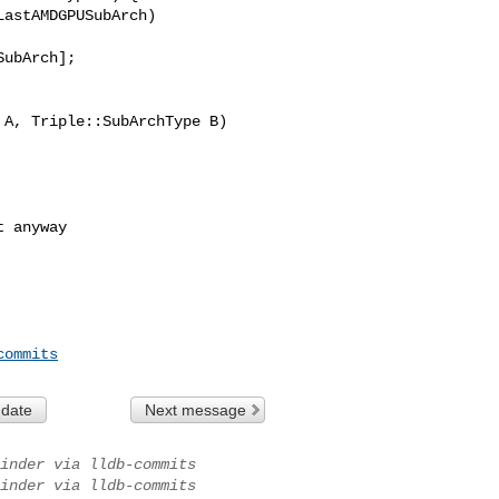
astAMDGPUSubArch)

ubArch];

A, Triple::SubArchType B) 

 anyway

commits
 date
Next message
inder via lldb-commits
inder via lldb-commits