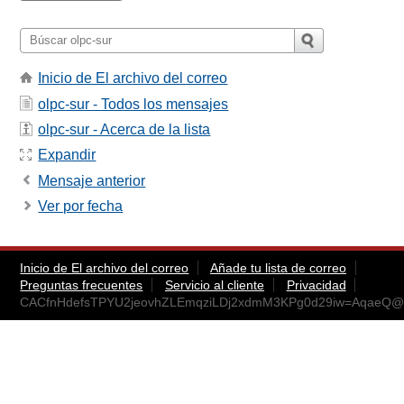
Inicio de El archivo del correo
olpc-sur - Todos los mensajes
olpc-sur - Acerca de la lista
Expandir
Mensaje anterior
Ver por fecha
Inicio de El archivo del correo
Añade tu lista de correo
Preguntas frecuentes
Servicio al cliente
Privacidad
CACfnHdefsTPYU2jeovhZLEmqziLDj2xdmM3KPg0d29iw=AqaeQ@m