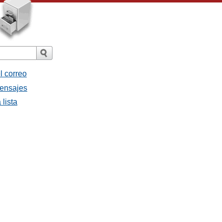
l correo
mensajes
 lista