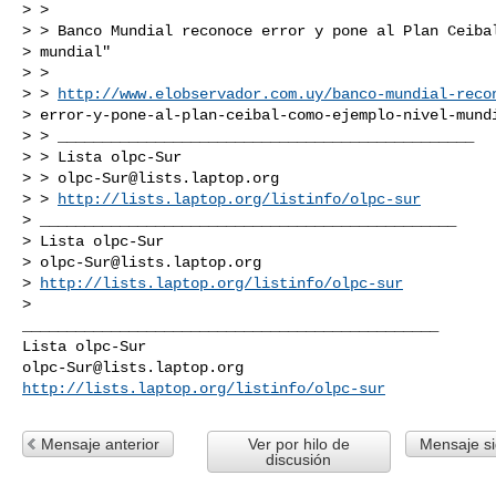
> >

> > Banco Mundial reconoce error y pone al Plan Ceibal
> mundial"

> >

> > 
http://www.elobservador.com.uy/banco-mundial-reco
> error-y-pone-al-plan-ceibal-como-ejemplo-nivel-mundi
> > _______________________________________________

> > Lista olpc-Sur

> > 
olpc-Sur@lists.laptop.org
> > 
http://lists.laptop.org/listinfo/olpc-sur
> _______________________________________________

> Lista olpc-Sur

> 
olpc-Sur@lists.laptop.org
> 
http://lists.laptop.org/listinfo/olpc-sur
_______________________________________________

olpc-Sur@lists.laptop.org
http://lists.laptop.org/listinfo/olpc-sur
Mensaje anterior
Ver por hilo de
Mensaje si
discusión