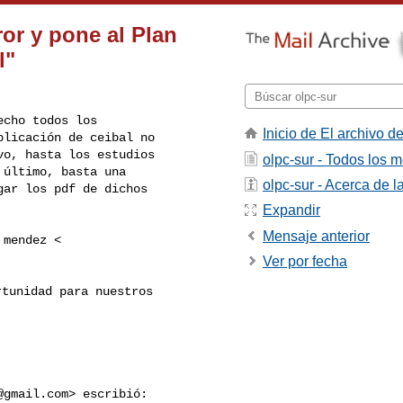
or y pone al Plan
l"
cho todos los

Inicio de El archivo de
licación de ceibal no

o, hasta los estudios

olpc-sur - Todos los 
último, basta una

olpc-sur - Acerca de la
ar los pdf de dichos

Expandir
Mensaje anterior
Ver por fecha
tunidad para nuestros

@gmail.com
> escribió:
