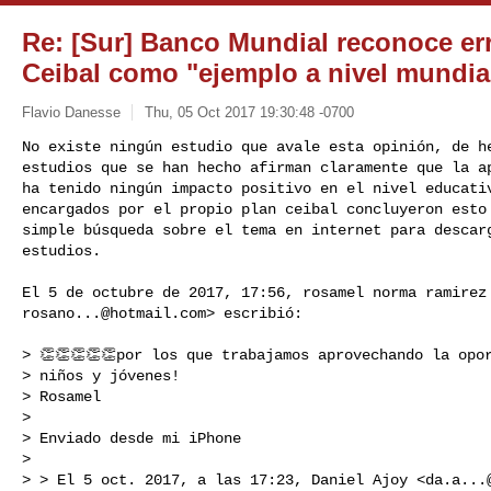
Re: [Sur] Banco Mundial reconoce err
Ceibal como "ejemplo a nivel mundia
Flavio Danesse
Thu, 05 Oct 2017 19:30:48 -0700
No existe ningún estudio que avale esta opinión, de he
estudios que se han hecho afirman claramente que la ap
ha tenido ningún impacto positivo en el nivel educativ
encargados por el propio plan ceibal concluyeron esto 
simple búsqueda sobre el tema en internet para descarg
estudios.
rosano...@hotmail.com
> escribió:

> 👏👏👏👏👏por los que trabajamos aprovechando la opor
> niños y jóvenes!

> Rosamel

>

> Enviado desde mi iPhone

>

> > El 5 oct. 2017, a las 17:23, Daniel Ajoy <
da.a...