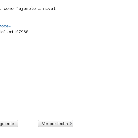
 como "ejemplo a nivel

noce-
al-n1127968

guiente
Ver por fecha