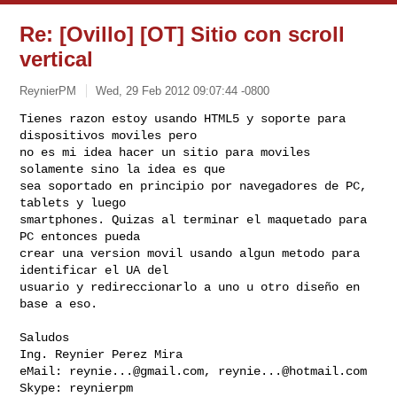
Re: [Ovillo] [OT] Sitio con scroll
vertical
ReynierPM
Wed, 29 Feb 2012 09:07:44 -0800
Tienes razon estoy usando HTML5 y soporte para 
dispositivos moviles pero 

no es mi idea hacer un sitio para moviles 
solamente sino la idea es que 

sea soportado en principio por navegadores de PC, 
tablets y luego 

smartphones. Quizas al terminar el maquetado para 
PC entonces pueda 

crear una version movil usando algun metodo para 
identificar el UA del 

usuario y redireccionarlo a uno u otro diseño en 
base a eso.
Saludos

Ing. Reynier Perez Mira

eMail: 
reynie...@gmail.com
, 
reynie...@hotmail.com
Skype: reynierpm
