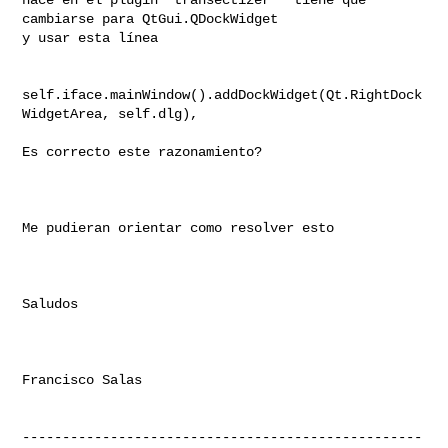
cambiarse para QtGui.QDockWidget

y usar esta línea 

self.iface.mainWindow().addDockWidget(Qt.RightDock
WidgetArea, self.dlg), 

Es correcto este razonamiento? 

Me pudieran orientar como resolver esto

Saludos 

Francisco Salas 

--------------------------------------------------