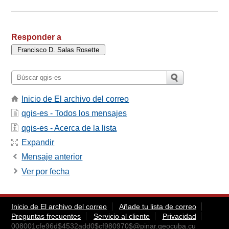
Responder a
Inicio de El archivo del correo
qgis-es - Todos los mensajes
qgis-es - Acerca de la lista
Expandir
Mensaje anterior
Ver por fecha
Inicio de El archivo del correo
Añade tu lista de correo
Preguntas frecuentes
Servicio al cliente
Privacidad
008001cfe96d$4532add0$cf980970$@pinar.geocuba.cu