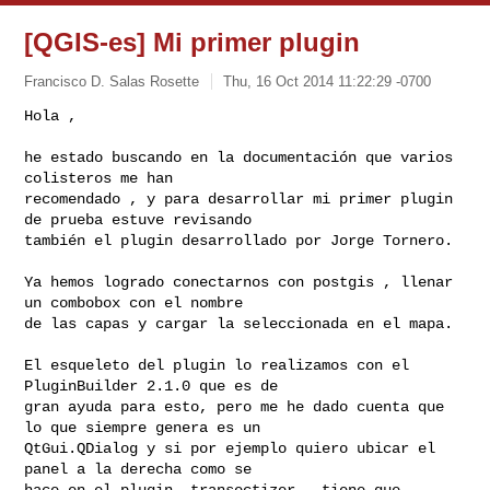
[QGIS-es] Mi primer plugin
Francisco D. Salas Rosette
Thu, 16 Oct 2014 11:22:29 -0700
Hola ,

he estado buscando en la documentación que varios 
colisteros me han

recomendado , y para desarrollar mi primer plugin 
de prueba estuve revisando

también el plugin desarrollado por Jorge Tornero. 
Ya hemos logrado conectarnos con postgis , llenar 
un combobox con el nombre

de las capas y cargar la seleccionada en el mapa.

El esqueleto del plugin lo realizamos con el 
PluginBuilder 2.1.0 que es de

gran ayuda para esto, pero me he dado cuenta que 
lo que siempre genera es un

QtGui.QDialog y si por ejemplo quiero ubicar el 
panel a la derecha como se

hace en el plugin  transectizer   tiene que 