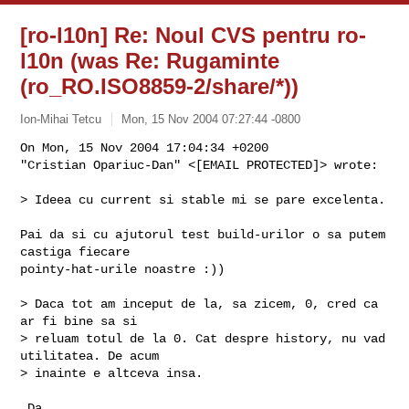
[ro-l10n] Re: Noul CVS pentru ro-
l10n (was Re: Rugaminte
(ro_RO.ISO8859-2/share/*))
Ion-Mihai Tetcu
Mon, 15 Nov 2004 07:27:44 -0800
On Mon, 15 Nov 2004 17:04:34 +0200

"Cristian Opariuc-Dan" <[EMAIL PROTECTED]> wrote:
> Ideea cu current si stable mi se pare excelenta. 

Pai da si cu ajutorul test build-urilor o sa putem 
castiga fiecare

pointy-hat-urile noastre :))

> Daca tot am inceput de la, sa zicem, 0, cred ca 
ar fi bine sa si

> reluam totul de la 0. Cat despre history, nu vad 
utilitatea. De acum

> inainte e altceva insa. 

 Da.
