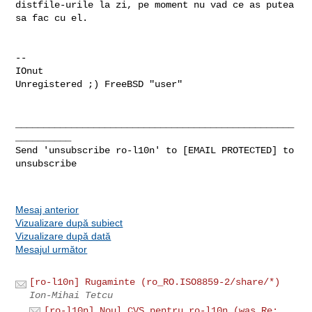
distfile-urile la zi, pe moment nu vad ce as putea 
sa fac cu el.

-- 

IOnut

Unregistered ;) FreeBSD "user"

__________________________________________________
__________

Send 'unsubscribe ro-l10n' to [EMAIL PROTECTED] to 
unsubscribe

Mesaj anterior
Vizualizare după subiect
Vizualizare după dată
Mesajul următor
[ro-l10n] Rugaminte (ro_RO.ISO8859-2/share/*)
Ion-Mihai Tetcu
[ro-l10n] Noul CVS pentru ro-l10n (was Re: