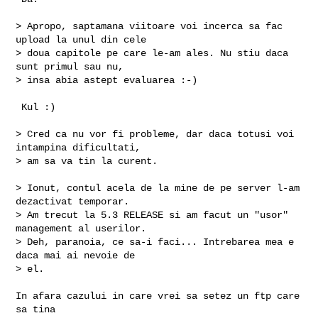
> Apropo, saptamana viitoare voi incerca sa fac 
upload la unul din cele

> doua capitole pe care le-am ales. Nu stiu daca 
sunt primul sau nu,

> insa abia astept evaluarea :-)

 Kul :)

> Cred ca nu vor fi probleme, dar daca totusi voi 
intampina dificultati,

> am sa va tin la curent. 

> Ionut, contul acela de la mine de pe server l-am 
dezactivat temporar.

> Am trecut la 5.3 RELEASE si am facut un "usor" 
management al userilor.

> Deh, paranoia, ce sa-i faci... Intrebarea mea e 
daca mai ai nevoie de

> el.

In afara cazului in care vrei sa setez un ftp care 
sa tina
