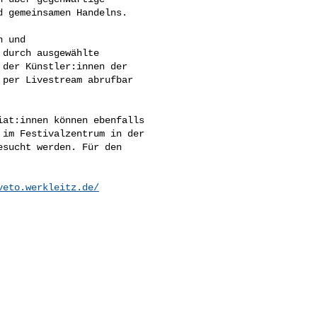
 gemeinsamen Handelns.

 und 

durch ausgewählte 

der Künstler:innen der 

per Livestream abrufbar 

at:innen können ebenfalls 

im Festivalzentrum in der 

sucht werden. Für den 

veto.werkleitz.de/