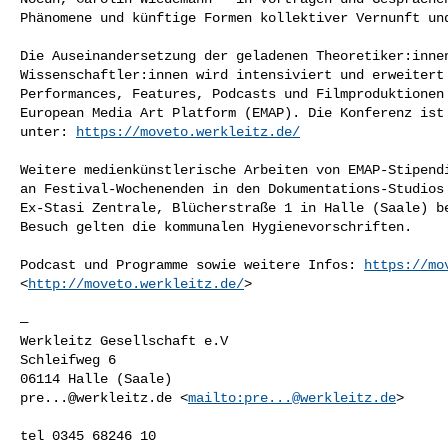
Phänomene und künftige Formen kollektiver Vernunft und
Die Auseinandersetzung der geladenen Theoretiker:innen
Wissenschaftler:innen wird intensiviert und erweitert 
Performances, Features, Podcasts und Filmproduktionen 
European Media Art Platform (EMAP). Die Konferenz ist 
unter: 
https://moveto.werkleitz.de/
Weitere medienkünstlerische Arbeiten von EMAP-Stipendi
an Festival-Wochenenden in den Dokumentations-Studios 
Ex-Stasi Zentrale, Blücherstraße 1 in Halle (Saale) be
Besuch gelten die kommunalen Hygienevorschriften.

Podcast und Programme sowie weitere Infos: 
https://mo
<
http://moveto.werkleitz.de/
>

—

Werkleitz Gesellschaft e.V

Schleifweg 6

pre...@werkleitz.de
 <
mailto:
pre...@werkleitz.de
>

tel 0345 68246 10
