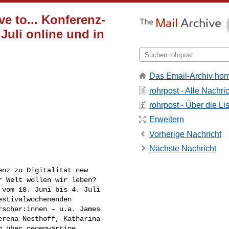
ve to... Konferenz-
Juli online und in
Das Email-Archiv ho
rohrpost - Alle Nachri
rohrpost - Über die Li
Erweitern
Vorherige Nachricht
Nächste Nachricht
nz zu Digitalität new 

 Welt wollen wir leben? 

vom 18. Juni bis 4. Juli 

stivalwochenenden 

scher:innen – u.a. James 

rena Nosthoff, Katharina 

 über gegenwärtige 
