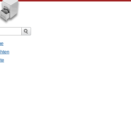
me
chten
ste