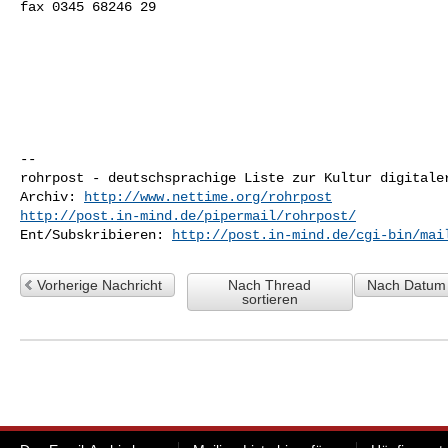
fax 0345 68246 29 

-- 

rohrpost - deutschsprachige Liste zur Kultur digitaler
Archiv: 
http://www.nettime.org/rohrpost
http://post.in-mind.de/pipermail/rohrpost/
Ent/Subskribieren: 
http://post.in-mind.de/cgi-bin/mai
Vorherige Nachricht
Nach Thread
Nach Datum 
sortieren