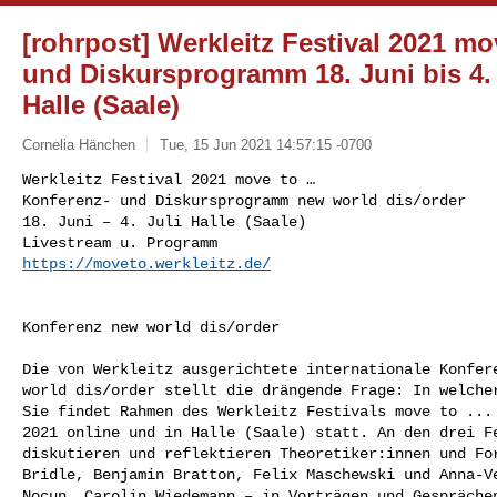
[rohrpost] Werkleitz Festival 2021 mo
und Diskursprogramm 18. Juni bis 4. 
Halle (Saale)
Cornelia Hänchen
Tue, 15 Jun 2021 14:57:15 -0700
Werkleitz Festival 2021 move to … 

Konferenz- und Diskursprogramm new world dis/order

18. Juni – 4. Juli Halle (Saale)

https://moveto.werkleitz.de/
Konferenz new world dis/order 

Die von Werkleitz ausgerichtete internationale Konfere
world dis/order stellt die drängende Frage: In welcher
Sie findet Rahmen des Werkleitz Festivals move to ... 
2021 online und in Halle (Saale) statt. An den drei Fe
diskutieren und reflektieren Theoretiker:innen und For
Bridle, Benjamin Bratton, Felix Maschewski und Anna-Ve
Nocun, Carolin Wiedemann – in Vorträgen und Gesprächen