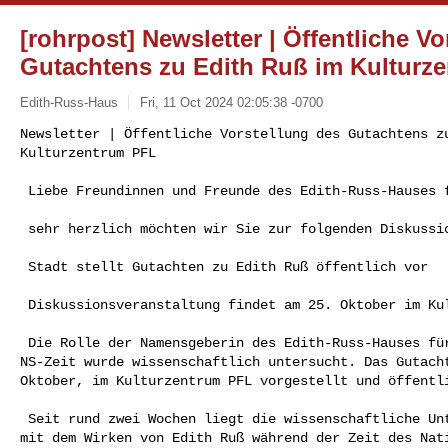
[rohrpost] Newsletter | Öffentliche V
Gutachtens zu Edith Ruß im Kulturz
Edith-Russ-Haus
Fri, 11 Oct 2024 02:05:38 -0700
Newsletter | Öffentliche Vorstellung des Gutachtens zu
Kulturzentrum PFL 

 Liebe Freundinnen und Freunde des Edith-Russ-Hauses für Medienkunst, 

 sehr herzlich möchten wir Sie zur folgenden Diskussionsveranstaltung einladen. 

 Stadt stellt Gutachten zu Edith Ruß öffentlich vor 

 Diskussionsveranstaltung findet am 25. Oktober im Kulturzentrum PFL statt 

 Die Rolle der Namensgeberin des Edith-Russ-Hauses für Medienkunst während der 

NS-Zeit wurde wissenschaftlich untersucht. Das Gutacht
Oktober, im Kulturzentrum PFL vorgestellt und öffentli
 Seit rund zwei Wochen liegt die wissenschaftliche Untersuchung vor, die sich 

mit dem Wirken von Edith Ruß während der Zeit des Nati