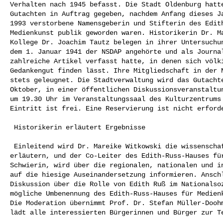
Verhalten nach 1945 befasst. Die Stadt Oldenburg hatte
Gutachten in Auftrag gegeben, nachdem Anfang dieses Ja
1993 verstorbene Namensgeberin und Stifterin des Edith
Medienkunst publik geworden waren. Historikerin Dr. Ma
Kollege Dr. Joachim Tautz belegen in ihrer Untersuchun
dem 1. Januar 1941 der NSDAP angehörte und als Journal
zahlreiche Artikel verfasst hatte, in denen sich völki
Gedankengut finden lässt. Ihre Mitgliedschaft in der N
stets geleugnet. Die Stadtverwaltung wird das Gutachte
Oktober, in einer öffentlichen Diskussionsveranstaltun
um 19.30 Uhr im Veranstaltungssaal des Kulturzentrums 
Eintritt ist frei. Eine Reservierung ist nicht erforde
 Historikerin erläutert Ergebnisse 

 Einleitend wird Dr. Mareike Witkowski die wissenschaftliche Untersuchung 

erläutern, und der Co-Leiter des Edith-Russ-Hauses für
Schwierin, wird über die regionalen, nationalen und in
auf die hiesige Auseinandersetzung informieren. Anschl
Diskussion über die Rolle von Edith Ruß im Nationalsoz
mögliche Umbenennung des Edith-Russ-Hauses für Medienk
Die Moderation übernimmt Prof. Dr. Stefan Müller-Doohm
lädt alle interessierten Bürgerinnen und Bürger zur Te