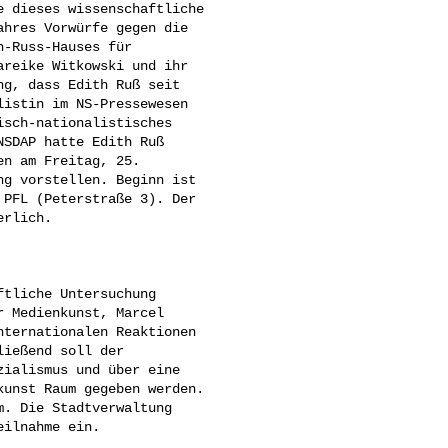
 dieses wissenschaftliche 

hres Vorwürfe gegen die 

-Russ-Hauses für 

reike Witkowski und ihr 

g, dass Edith Ruß seit 

istin im NS-Pressewesen 

sch-nationalistisches 

SDAP hatte Edith Ruß 

n am Freitag, 25. 

g vorstellen. Beginn ist 

PFL (Peterstraße 3). Der 

rlich. 

 Medienkunst, Marcel 

ternationalen Reaktionen 

ießend soll der 

ialismus und über eine 

unst Raum gegeben werden. 

. Die Stadtverwaltung 

ilnahme ein. 
