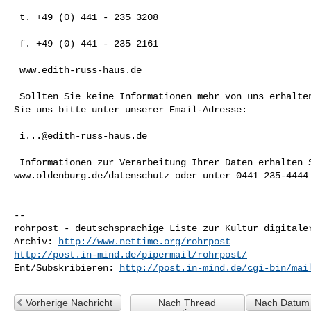
 t. +49 (0) 441 - 235 3208 

 f. +49 (0) 441 - 235 2161 

 www.edith-russ-haus.de 

 Sollten Sie keine Informationen mehr von uns erhalten wollen, benachrichtigen 

Sie uns bitte unter unserer Email-Adresse: 

i...@edith-russ-haus.de
 Informationen zur Verarbeitung Ihrer Daten erhalten Sie unter 

www.oldenburg.de/datenschutz oder unter 0441 235-4444 
-- 

rohrpost - deutschsprachige Liste zur Kultur digitaler
Archiv: 
http://www.nettime.org/rohrpost
http://post.in-mind.de/pipermail/rohrpost/
Ent/Subskribieren: 
http://post.in-mind.de/cgi-bin/mai
Vorherige Nachricht
Nach Thread
Nach Datum 