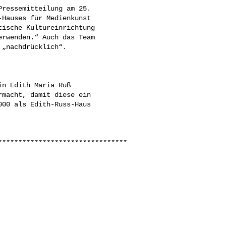
Hauses für Medienkunst 

ische Kultureinrichtung 

rwenden.“ Auch das Team 

„nachdrücklich“. 

macht, damit diese ein 

00 als Edith-Russ-Haus 

********************************