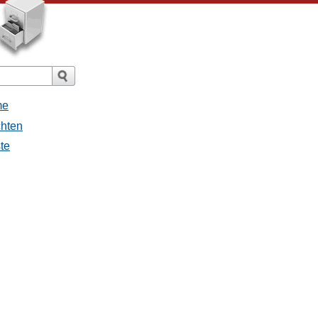
me
chten
ste