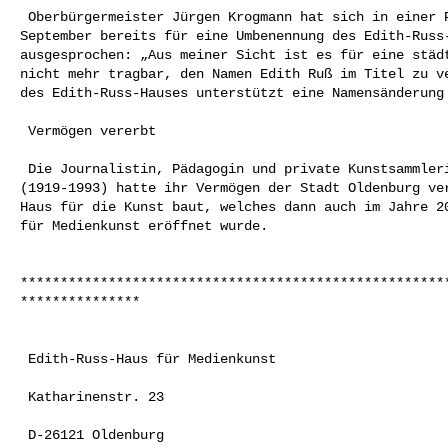
 Oberbürgermeister Jürgen Krogmann hat sich in einer Pressemitteilung am 25. 

September bereits für eine Umbenennung des Edith-Russ-
ausgesprochen: „Aus meiner Sicht ist es für eine städt
nicht mehr tragbar, den Namen Edith Ruß im Titel zu ve
des Edith-Russ-Hauses unterstützt eine Namensänderung 
 Vermögen vererbt 

 Die Journalistin, Pädagogin und private Kunstsammlerin Edith Maria Ruß 

(1919-1993) hatte ihr Vermögen der Stadt Oldenburg ver
Haus für die Kunst baut, welches dann auch im Jahre 20
für Medienkunst eröffnet wurde. 

*****************************************************
***************

 Edith-Russ-Haus für Medienkunst 

 Katharinenstr. 23 

 D-26121 Oldenburg 
