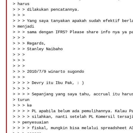
> harus

> > > dilakukan pencatannya.

> > >

> > > Yang saya tanyakan apakah sudah efektif berla
> menjadi

> > > sama dengan IFRS? Please share info nya ya pa
> > >

> > > Regards,

> > > Stanley Naibaho

> > >

> > >

> > >

> > > 2010/7/9 winarto sugondo 

> > >

> > > > Devry itu Ibu Pak, : )

> > > >

> > > > Sepanjang yang saya tahu, accrual itu harus
> turun

> > > ke

> > > > PL apabila belum ada pemulihannya. Kalau Pa
> > > > silahkan, nanti setelah PL Komersil tersaji
> > penyesuaian

> > > > fiskal, mungkin bisa melalui spreadsheet A3