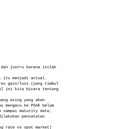
dan justru karena itulah

 itu menjadi actual.

ex gain/loss (yang timbul

l ini kita bicara tentang

ang asing yang akan

u mengacu ke PSAK belum

 sampai maturity date,

ilakukan pencatatan

g rate vs spot market)
