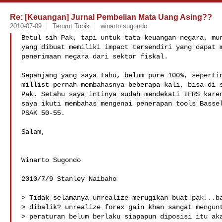
Re: [Keuangan] Jurnal Pembelian Mata Uang Asing??
2010-07-09
Terurut Topik
winarto sugondo
Betul sih Pak, tapi untuk tata keuangan negara, mun
yang dibuat memiliki impact tersendiri yang dapat m
penerimaan negara dari sektor fiskal.

Sepanjang yang saya tahu, belum pure 100%, sepertin
millist pernah membahasnya beberapa kali, bisa di s
Pak. Setahu saya intinya sudah mendekati IFRS karen
saya ikuti membahas mengenai penerapan tools Bassel
PSAK 50-55.

Salam,

Winarto Sugondo

2010/7/9 Stanley Naibaho 

> Tidak selamanya unrealize merugikan buat pak...ba
> dibalik? unrealize forex gain khan sangat mengunt
> peraturan belum berlaku siapapun diposisi itu aka