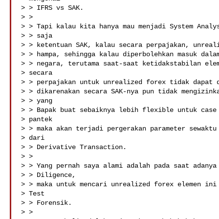
> > IFRS vs SAK.

> >

> > Tapi kalau kita hanya mau menjadi System Analys
> > saja

> > ketentuan SAK, kalau secara perpajakan, unreali
> > hampa, sehingga kalau diperbolehkan masuk dalam
> > negara, terutama saat-saat ketidakstabilan elem
> secara

> > perpajakan untuk unrealized forex tidak dapat d
> > dikarenakan secara SAK-nya pun tidak mengizinka
> > yang

> > Bapak buat sebaiknya lebih flexible untuk case 
> pantek

> > maka akan terjadi pergerakan parameter sewaktu 
> dari

> > Derivative Transaction.

> >

> > Yang pernah saya alami adalah pada saat adanya 
> > Diligence,

> > maka untuk mencari unrealized forex elemen ini 
> Test

> > Forensik.

> >
