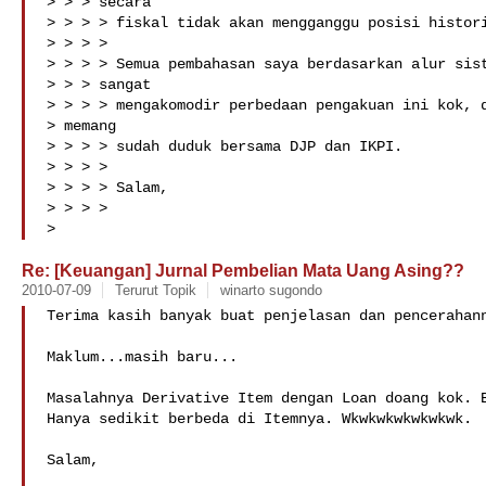
> > > secara

> > > > fiskal tidak akan mengganggu posisi histori
> > > >

> > > > Semua pembahasan saya berdasarkan alur sist
> > > sangat

> > > > mengakomodir perbedaan pengakuan ini kok, d
> memang

> > > > sudah duduk bersama DJP dan IKPI.

> > > >

> > > > Salam,

> > > >

> 
Re: [Keuangan] Jurnal Pembelian Mata Uang Asing??
2010-07-09
Terurut Topik
winarto sugondo
Terima kasih banyak buat penjelasan dan pencerahann
Maklum...masih baru...

Masalahnya Derivative Item dengan Loan doang kok. B
Hanya sedikit berbeda di Itemnya. Wkwkwkwkwkwkwk.

Salam,
