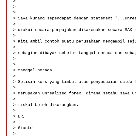
>

>

>

> Saya kurang sependapat dengan statement "...unrea
>

> diakui secara perpajakan dikarenakan secara SAK-n
>

> Kita ambil contoh suatu perusahaan mengambil seju
>

> sebagian dibayar sebelum tanggal neraca dan sebag
>

>

> tanggal neraca.

>

> Selisih kurs yang timbul atas penyesuaian saldo l
>

> merupakan unrealized forex, dimana setahu saya un
>

> fiskal boleh dikurangkan.

>

> BR,

>

> Gianto

>
