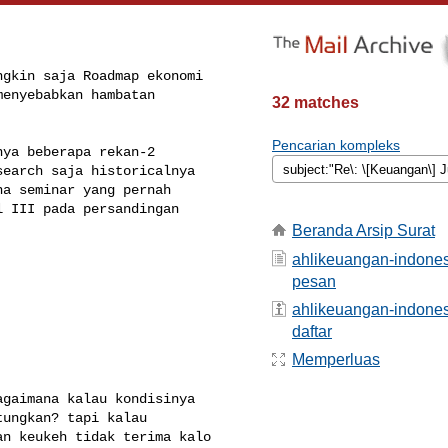
gkin saja Roadmap ekonomi

enyebabkan hambatan

32 matches
Pencarian kompleks
ya beberapa rekan-2

earch saja historicalnya

a seminar yang pernah

 III pada persandingan

Beranda Arsip Surat
ahlikeuangan-indone
pesan
ahlikeuangan-indones
daftar
Memperluas
gaimana kalau kondisinya

ungkan? tapi kalau

n keukeh tidak terima kalo
