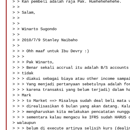
> > Kan pembeli adalah raja Pak. Huehehehehehe.

> >

> > Salam,

> >

> >

> > Winarto Sugondo

> >

> > 2010/7/9 Stanley Naibaho 

> >

> > > Ohh maaf untuk Ibu Devry :)

> > >

> > > Pak Winarto,

> > > Benar sekali accrual itu adalah B/S accounts 
> > tidak

> > > diakui sebagai biaya atau other income sampai
> > > Yang menjadi pertanyaan sebetulnya adalah for
> > > karena transaksi yang belum terjadi) dalam ha
> > Mark

> > > to Market ==> Misalnya sudah deal beli mata u
> > > direalisasikan 6 bulan yang akan datang. Kala
> > > mengharuskan kita melakukan pencatatan nunggu
> > > sementara kalau mengacu ke IFRS sudah HARUS d
> walaupun

> > > belum di execute artinya selisih kurs (dealin