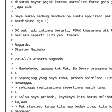
> disuruh bayar pajak karena unrealize forex gain j
> juga sih.

>

> Saya bukan sedang mendevelop suatu applikasi pak 
> berdiskusi aja :)

>

> OK pak jadi intinya berarti, PSAK khususnya utk P
> berlaku seperti IFRS yah. thanks

>

> Regards,

> Stanley Naibaho

>

> 2010/7/9 winarto sugondo 

>

> > Huehehehe, gapapa kok Pak, Bu Devry orangnya ba
> >

> > Sepanjang yang saya tahu, proses asimilasi IFRS
> menunggu,

> > sehingga realisasinya sepertinya masih lama.

> >

> > Kalau saya pribadi, kayaknya kita harus melihat
> tujuan

> > Pak stanley, kalau kita mau bedah ilmu, kita bi
> mengenai
