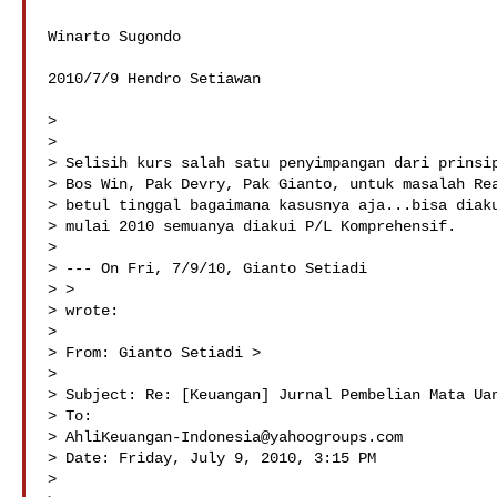
Winarto Sugondo

2010/7/9 Hendro Setiawan 

>

>

> Selisih kurs salah satu penyimpangan dari prinsip
> Bos Win, Pak Devry, Pak Gianto, untuk masalah Rea
> betul tinggal bagaimana kasusnya aja...bisa diaku
> mulai 2010 semuanya diakui P/L Komprehensif.

>

> --- On Fri, 7/9/10, Gianto Setiadi 

> >

> wrote:

>

> From: Gianto Setiadi >

>

> Subject: Re: [Keuangan] Jurnal Pembelian Mata Uan
> To: 

> 
AhliKeuangan-Indonesia@yahoogroups.com
> Date: Friday, July 9, 2010, 3:15 PM

>
