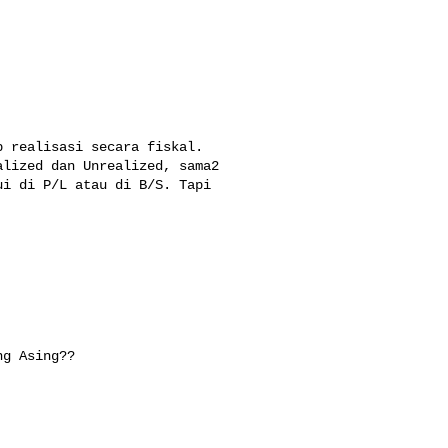
 realisasi secara fiskal.

lized dan Unrealized, sama2

i di P/L atau di B/S. Tapi

g Asing??
