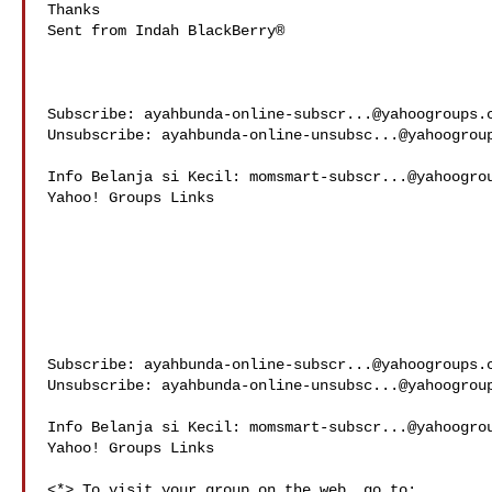
Thanks

Sent from Indah BlackBerry®

Subscribe: 
ayahbunda-online-subscr...@yahoogroups.
Unsubscribe: 
ayahbunda-online-unsubsc...@yahoogrou
Info Belanja si Kecil: 
momsmart-subscr...@yahoogro
Yahoo! Groups Links

Subscribe: 
ayahbunda-online-subscr...@yahoogroups.
Unsubscribe: 
ayahbunda-online-unsubsc...@yahoogrou
Info Belanja si Kecil: 
momsmart-subscr...@yahoogro
Yahoo! Groups Links

<*> To visit your group on the web, go to:
