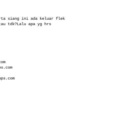
ta siang ini ada keluar flek 

au tdk?Lalu apa yg hrs 

com
ps.com
ups.com