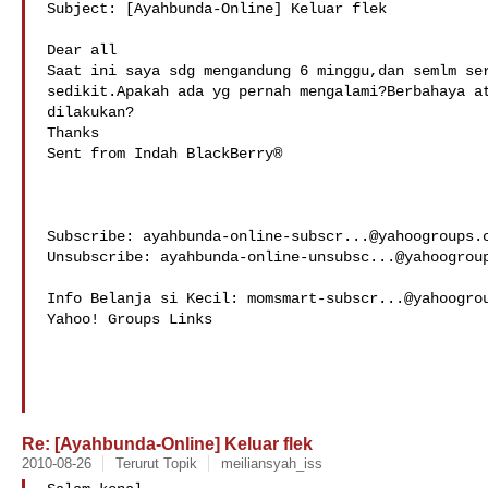
Subject: [Ayahbunda-Online] Keluar flek

Dear all

Saat ini saya sdg mengandung 6 minggu,dan semlm ser
sedikit.Apakah ada yg pernah mengalami?Berbahaya at
dilakukan?

Thanks

Sent from Indah BlackBerry®

Subscribe: 
ayahbunda-online-subscr...@yahoogroups.
Unsubscribe: 
ayahbunda-online-unsubsc...@yahoogrou
Info Belanja si Kecil: 
momsmart-subscr...@yahoogro
Yahoo! Groups Links

Re: [Ayahbunda-Online] Keluar flek
2010-08-26
Terurut Topik
meiliansyah_iss