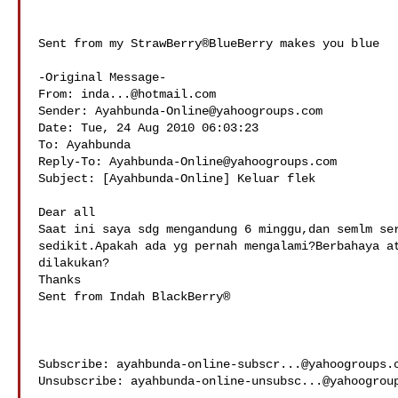
Sent from my StrawBerry®BlueBerry makes you blue 

-Original Message-

From: 
inda...@hotmail.com
Sender: 
Ayahbunda-Online@yahoogroups.com
Date: Tue, 24 Aug 2010 06:03:23 

To: Ayahbunda

Reply-To: 
Ayahbunda-Online@yahoogroups.com
Subject: [Ayahbunda-Online] Keluar flek

Dear all

Saat ini saya sdg mengandung 6 minggu,dan semlm ser
sedikit.Apakah ada yg pernah mengalami?Berbahaya at
dilakukan?

Thanks

Sent from Indah BlackBerry®

Subscribe: 
ayahbunda-online-subscr...@yahoogroups.
Unsubscribe: 
ayahbunda-online-unsubsc...@yahoogrou