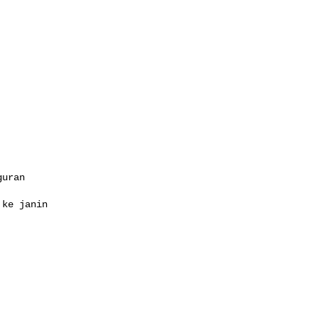
uran

ke janin
