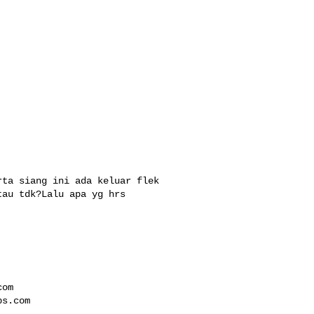
ta siang ini ada keluar flek 

au tdk?Lalu apa yg hrs 

com
ps.com