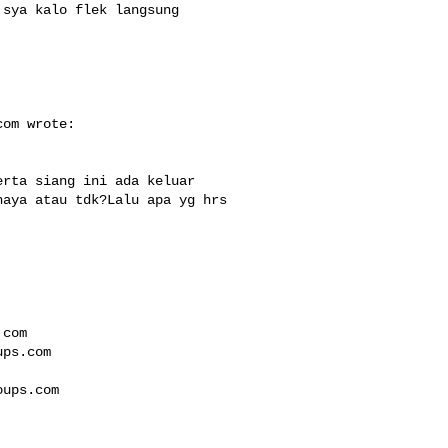
sya kalo flek langsung 

com
 wrote:

rta siang ini ada keluar 

aya atau tdk?Lalu apa yg hrs 

.com
ups.com
oups.com