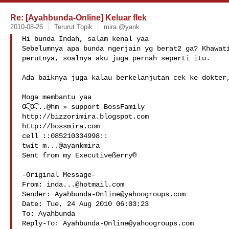
Re: [Ayahbunda-Online] Keluar flek
2010-08-26
Terurut Topik
mira.@yank
Hi bunda Indah, salam kenal yaa

Sebelumnya apa bunda ngerjain yg berat2 ga? Khawati
perutnya, soalnya aku juga pernah seperti itu.

Ada baiknya juga kalau berkelanjutan cek ke dokter,
Moga membantu yaa 

Ơ̴̴͡.̮Ơ̴͡...@hm » support BossFamily

http://bizzorimira.blogspot.com

http://bossmira.com

cell ::085210334998::

twit m...@ayankmira

Sent from my Executiveßerry®

-Original Message-

From: 
inda...@hotmail.com
Sender: 
Ayahbunda-Online@yahoogroups.com
Date: Tue, 24 Aug 2010 06:03:23 

To: Ayahbunda

Reply-To: 
Ayahbunda-Online@yahoogroups.com