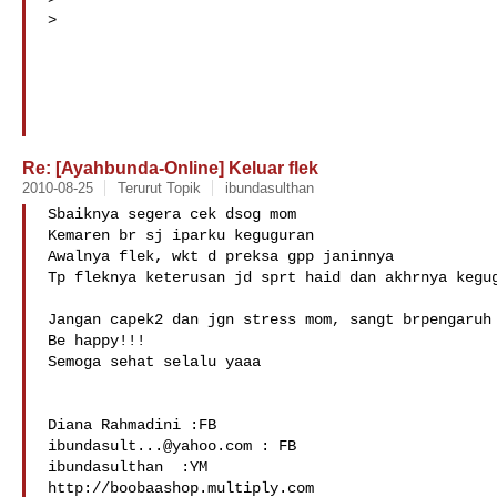
>

Re: [Ayahbunda-Online] Keluar flek
2010-08-25
Terurut Topik
ibundasulthan
Sbaiknya segera cek dsog mom

Kemaren br sj iparku keguguran

Awalnya flek, wkt d preksa gpp janinnya

Tp fleknya keterusan jd sprt haid dan akhrnya kegug
Jangan capek2 dan jgn stress mom, sangt brpengaruh 
Be happy!!!

Semoga sehat selalu yaaa

ibundasult...@yahoo.com
 : FB

ibundasulthan  :YM

http://boobaashop.multiply.com 
