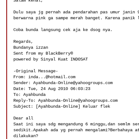
Salam kenal,

Dulu saya jg pernah ada pendarahan pas umur janin 9
berwarna pink ga sampe merah banget. Karena panik l
Coba bunda langsung cek aja ke dsog nya.

Regards,

Bundanya izzan

Sent from my BlackBerry®

powered by Sinyal Kuat INDOSAT

-Original Message-

From: 
inda...@hotmail.com
Sender: 
Ayahbunda-Online@yahoogroups.com
Date: Tue, 24 Aug 2010 06:03:23 

To: Ayahbunda

Reply-To: 
Ayahbunda-Online@yahoogroups.com
Subject: [Ayahbunda-Online] Keluar flek

Dear all

Saat ini saya sdg mengandung 6 minggu,dan semlm ser
sedikit.Apakah ada yg pernah mengalami?Berbahaya at
dilakukan?
