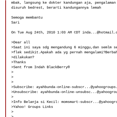
mbak, langsung ke dokter kandungan aja, pengalaman 
disuruh bedrest, berarti kandungannya lemah

Semoga membantu

Sari

On Tue Aug 24th, 2010 1:03 AM CDT 
inda...@hotmail.
>Dear all

>Saat ini saya sdg mengandung 6 minggu,dan semlm se
>flek sedikit.Apakah ada yg pernah mengalami?Berbah
>dilakukan?

>Thanks

>Sent from Indah BlackBerry®

>

>

>

>Subscribe: 
ayahbunda-online-subscr...@yahoogroups
>Unsubscribe: 
ayahbunda-online-unsubsc...@yahoogro
>

>Info Belanja si Kecil: 
momsmart-subscr...@yahoogr
>Yahoo! Groups Links

>

>
