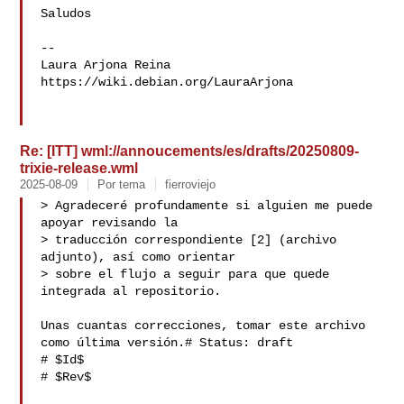
Saludos

--

Laura Arjona Reina

https://wiki.debian.org/LauraArjona

Re: [ITT] wml://annoucements/es/drafts/20250809-
trixie-release.wml
2025-08-09
Por tema
fierroviejo
> Agradeceré profundamente si alguien me puede 
apoyar revisando la

> traducción correspondiente [2] (archivo 
adjunto), así como orientar

> sobre el flujo a seguir para que quede 
integrada al repositorio.

Unas cuantas correcciones, tomar este archivo 
como última versión.# Status: draft

# $Id$

# $Rev$
