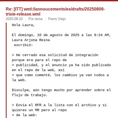
Re: [ITT] wml://annoucements/es/drafts/20250809-
trixie-release.wml
2025-08-10
Por tema
Fierro Viejo
Hola Laura,

El domingo, 10 de agosto de 2025 a las 9:24 AM, 
Laura Arjona Reina 

 escribió:

> He cerrado esa solicitud de integración 
porque era para el repo de

> publicidad, y el anuncio ya ha sido publicado 
en el repo de la web, así

> que como comenté, los cambios ya van todos a 
la web.

Disculpa, aún tengo mucho por aprender sobre el 
flujo de trabajo.

> Envía el RFR a la lista con el archivo y si 
quieres un MR pero al repo

> de la web: 