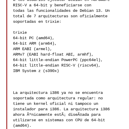
RISC-V a 64-bit y beneficiarse con

todas las funcionalidades de Debian 13. Un 
total de 7 arquitecturas son oficialmente

soportadas en trixie:

trixie

64-bit PC (amd64),

64-bit ARM (arm64),

ARM EABI (armel),

ARMv7 (EABI hard-float ABI, armhf),

64-bit little-endian PowerPC (ppc64el),

64-bit little-endian RISC-V (riscv64),

IBM System z (s390x)

La arquitectura i386 ya no se encuentra 
soportada como arquitectura regular: no

tiene un kernel oficial ni tampoco un 
instalador para i386. La arquitectura i386

ahora Ãºnicamente estÃ¡ diseÃ±ada para 
utilizarse en sistemas con CPU de 64-bit 
(amd64).
