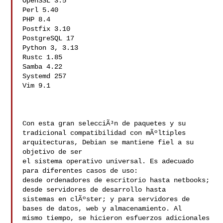
OpenSSL 3.5

Perl 5.40

PHP 8.4

Postfix 3.10

PostgreSQL 17

Python 3, 3.13

Rustc 1.85

Samba 4.22

Systemd 257

Vim 9.1

Con esta gran selecciÃ³n de paquetes y su 
tradicional compatibilidad con mÃºltiples

arquitecturas, Debian se mantiene fiel a su 
objetivo de ser

el sistema operativo universal. Es adecuado 
para diferentes casos de uso:

desde ordenadores de escritorio hasta netbooks; 
desde servidores de desarrollo hasta

sistemas en clÃºster; y para servidores de 
bases de datos, web y almacenamiento. Al

mismo tiempo, se hicieron esfuerzos adicionales 