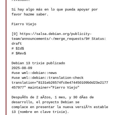
Si hay algo más en lo que pueda apoyar por 
favor hazme saber.

Fierro Viejo

[0] https://salsa.debian.org/publicity-
team/announcements/-/merge_requests/9# Status: 
draft

# $Id$

# $Rev$

Debian 13 trixie publicado

2025-08-09

#use wml::debian::news

#use wml::debian::translation-check 
translation="8131eb26574fc0e474450109b0d23e2177
457977" maintainer="Fierro Viejo"

DespuÃ©s de 2 aÃ±os, 1 mes, y 30 dÃ­as de 
desarrollo, el proyecto Debian se

complace en presentar la nueva versiÃ³n estable 
13 (nombre en clave trixie).
