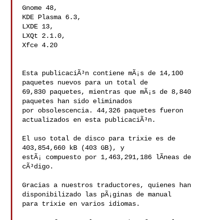
Gnome 48,

KDE Plasma 6.3,

LXDE 13,

LXQt 2.1.0,

Xfce 4.20

Esta publicaciÃ³n contiene mÃ¡s de 14,100 
paquetes nuevos para un total de

69,830 paquetes, mientras que mÃ¡s de 8,840 
paquetes han sido eliminados

por obsolescencia. 44,326 paquetes fueron 
actualizados en esta publicaciÃ³n.

El uso total de disco para trixie es de 
403,854,660 kB (403 GB), y

estÃ¡ compuesto por 1,463,291,186 lÃ­neas de 
cÃ³digo.

Gracias a nuestros traductores, quienes han 
disponibilizado las pÃ¡ginas de manual

para trixie en varios idiomas.
