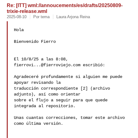
Re: [ITT] wml://annoucements/es/drafts/20250809-
trixie-release.wml
2025-08-10
Por tema
Laura Arjona Reina
Hola

Bienvenido Fierro

El 10/8/25 a las 8:08, 
fierrovi...@fierroviejo.com
 escribió:

Agradeceré profundamente si alguien me puede 
apoyar revisando la

traducción correspondiente [2] (archivo 
adjunto), así como orientar

sobre el flujo a seguir para que quede 
integrada al repositorio.

Unas cuantas correcciones, tomar este archivo 
como última versión.
