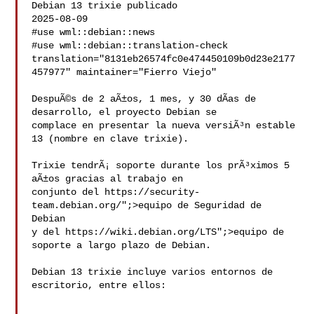
Debian 13 trixie publicado

2025-08-09

#use wml::debian::news

#use wml::debian::translation-check 
translation="8131eb26574fc0e474450109b0d23e2177
457977" maintainer="Fierro Viejo"

DespuÃ©s de 2 aÃ±os, 1 mes, y 30 dÃ­as de 
desarrollo, el proyecto Debian se

complace en presentar la nueva versiÃ³n estable 
13 (nombre en clave trixie).

Trixie tendrÃ¡ soporte durante los prÃ³ximos 5 
aÃ±os gracias al trabajo en

conjunto del https://security-
team.debian.org/";>equipo de Seguridad de 
Debian

y del https://wiki.debian.org/LTS";>equipo de 
soporte a largo plazo de Debian.

Debian 13 trixie incluye varios entornos de 
escritorio, entre ellos:
