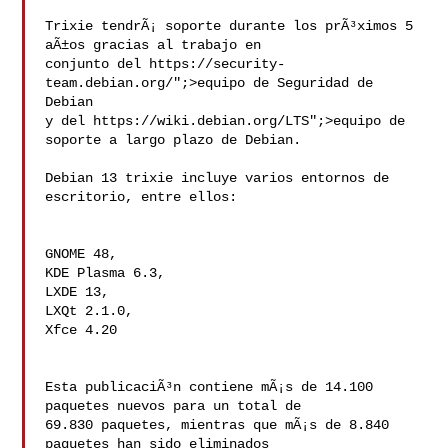
Trixie tendrÃ¡ soporte durante los prÃ³ximos 5 
aÃ±os gracias al trabajo en

conjunto del https://security-
team.debian.org/";>equipo de Seguridad de 
Debian

y del https://wiki.debian.org/LTS";>equipo de 
soporte a largo plazo de Debian.

Debian 13 trixie incluye varios entornos de 
escritorio, entre ellos:

GNOME 48,

KDE Plasma 6.3,

LXDE 13,

LXQt 2.1.0,

Xfce 4.20

Esta publicaciÃ³n contiene mÃ¡s de 14.100 
paquetes nuevos para un total de

69.830 paquetes, mientras que mÃ¡s de 8.840 
paquetes han sido eliminados
