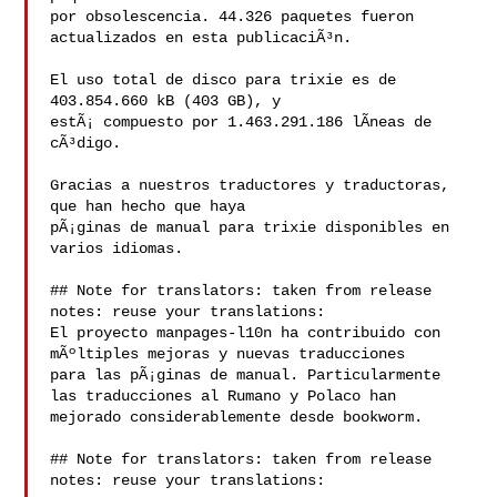
por obsolescencia. 44.326 paquetes fueron 
actualizados en esta publicaciÃ³n.

El uso total de disco para trixie es de 
403.854.660 kB (403 GB), y

estÃ¡ compuesto por 1.463.291.186 lÃ­neas de 
cÃ³digo.

Gracias a nuestros traductores y traductoras, 
que han hecho que haya

pÃ¡ginas de manual para trixie disponibles en 
varios idiomas.

## Note for translators: taken from release 
notes: reuse your translations:

El proyecto manpages-l10n ha contribuido con 
mÃºltiples mejoras y nuevas traducciones

para las pÃ¡ginas de manual. Particularmente 
las traducciones al Rumano y Polaco han

mejorado considerablemente desde bookworm.

## Note for translators: taken from release 
notes: reuse your translations:
