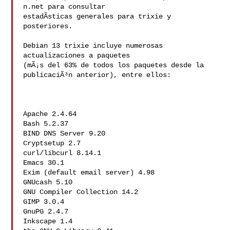
n.net para consultar

estadÃ­sticas generales para trixie y 
posteriores.

Debian 13 trixie incluye numerosas 
actualizaciones a paquetes

(mÃ¡s del 63% de todos los paquetes desde la 
publicaciÃ³n anterior), entre ellos:

Apache 2.4.64

Bash 5.2.37

BIND DNS Server 9.20

Cryptsetup 2.7

curl/libcurl 8.14.1

Emacs 30.1

Exim (default email server) 4.98

GNUcash 5.10

GNU Compiler Collection 14.2

GIMP 3.0.4

GnuPG 2.4.7

Inkscape 1.4
