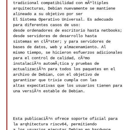
tradicional compatibilidad con mÃºltiples

arquitecturas, Debian nuevamente se mantiene 
alineado a su objetivo por ser

El Sistema Operativo Universal. Es adecuado 
para diferentes casos de uso:

desde ordenadores de escritorio hasta netbooks; 
desde servidores de desarrollo hasta

sistemas en clÃºster; y para servidores de 
bases de datos, web y almacenamiento. Al

mismo tiempo, se hicieron esfuerzos adicionales 
para el control de calidad, cÃ³mo

instalaciÃ³n automÃ¡tica y pruebas de 
actualizaciÃ³n para todos los paquetes en el

archivo de Debian, con el objetivo de 
garantizar que trixie cumpla con las

altas expectativas que los usuarios tienen para 
una versiÃ³n estable de Debian.

Esta publicaciÃ³n ofrece soporte oficial para 
la arqhitectura riscv64, permitiendo

a los usuarios ejecutar Debian en hardware 