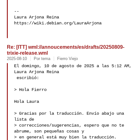
--

Laura Arjona Reina

https://wiki.debian.org/LauraArjona

Re: [ITT] wml://annoucements/es/drafts/20250809-
trixie-release.wml
2025-08-10
Por tema
Fierro Viejo
El domingo, 10 de agosto de 2025 a las 5:12 AM, 
Laura Arjona Reina 

 escribió:

> Hola Fierro

Hola Laura

> Gracias por la traducción. Envío abajo una 
lista de

> correcciones/sugerencias, espero que no te 
abrume, son pequeñas cosas y

> en general está muy bien la traducción.
