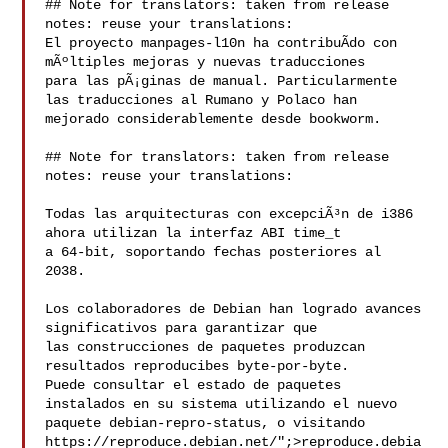
## Note for translators: taken from release 
notes: reuse your translations:

El proyecto manpages-l10n ha contribuÃ­do con 
mÃºltiples mejoras y nuevas traducciones

para las pÃ¡ginas de manual. Particularmente 
las traducciones al Rumano y Polaco han

mejorado considerablemente desde bookworm.

## Note for translators: taken from release 
notes: reuse your translations:

Todas las arquitecturas con excepciÃ³n de i386 
ahora utilizan la interfaz ABI time_t

a 64-bit, soportando fechas posteriores al 
2038.

Los colaboradores de Debian han logrado avances 
significativos para garantizar que

las construcciones de paquetes produzcan 
resultados reproducibes byte-por-byte.

Puede consultar el estado de paquetes 
instalados en su sistema utilizando el nuevo

paquete debian-repro-status, o visitando

https://reproduce.debian.net/";>reproduce.debia