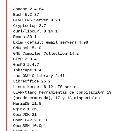
Apache 2.4.64

Bash 5.2.37

BIND DNS Server 9.20

Cryptsetup 2.7

curl/libcurl 8.14.1

Emacs 30.1

Exim (default email server) 4.98

GNUcash 5.10

GNU Compiler Collection 14.2

GIMP 3.0.4

GnuPG 2.4.7

Inkscape 1.4

the GNU C Library 2.41

LibreOffice 25.2

Linux kernel 6.12 LTS series

LLVM/Clang herramientas de compilaciÃ³n 19 
(predeterminada), 17 y 18 disponibles

MariaDB 11.8

Nginx 1.26

OpenJDK 21

OpenLDAP 2.6.10

OpenSSH 10.0p1
