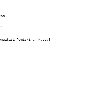
com
:

ngatasi Pemiskinan Massal  - 
