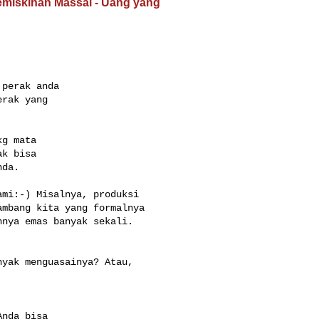
emiskinan Massal - Uang yang
perak anda

rak yang

g mata

k bisa

da.

mi:-) Misalnya, produksi 

mbang kita yang formalnya 

nya emas banyak sekali. 

yak menguasainya? Atau, 

nda bisa
