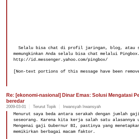
  Selalu bisa chat di profil jaringan, blog, atau situs web pribadi! Yahoo! 

memungkinkan Anda selalu bisa chat melalui Pingbox.
http://id.messenger.yahoo.com/pingbox/

[Non-text portions of this message have been remove
Re: [ekonomi-nasional] Dinar Emas: Solusi Mengatasi P
beredar
2009-03-01
Terurut Topik
Irwansyah Irwansyah
Menurut saya beda antara serakah dengan jumlah gaji
seseorang. Karena kita kerja salah satu alasannya u
Mengenai gaji Gubernur BI, pastinya yang menetapkan
memikirkan berbagai macam faktor.
