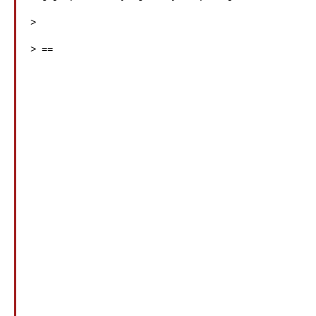
>

> ==
