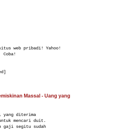
 Coba! 

d]

emiskinan Massal - Uang yang
 yang diterima

ntuk mencari duit.

 gaji segitu sudah
