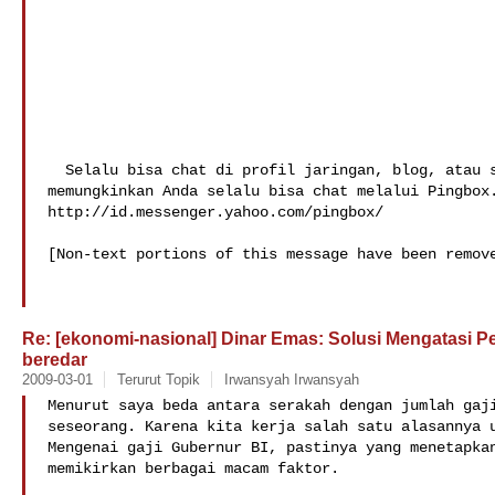
  Selalu bisa chat di profil jaringan, blog, atau situs web pribadi! Yahoo! 

memungkinkan Anda selalu bisa chat melalui Pingbox.
http://id.messenger.yahoo.com/pingbox/

[Non-text portions of this message have been remove
Re: [ekonomi-nasional] Dinar Emas: Solusi Mengatasi P
beredar
2009-03-01
Terurut Topik
Irwansyah Irwansyah
Menurut saya beda antara serakah dengan jumlah gaji
seseorang. Karena kita kerja salah satu alasannya u
Mengenai gaji Gubernur BI, pastinya yang menetapkan
memikirkan berbagai macam faktor.
