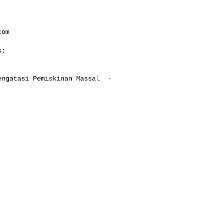
com
:

ngatasi Pemiskinan Massal  - 
