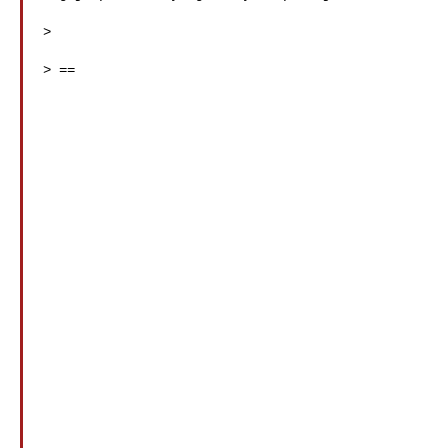
>

> ==
