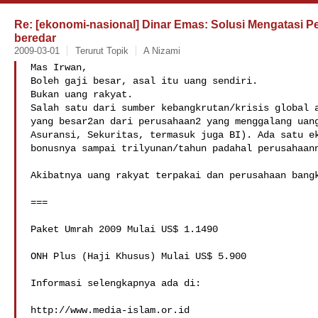
Re: [ekonomi-nasional] Dinar Emas: Solusi Mengatasi P
beredar
2009-03-01
Terurut Topik
A Nizami
Mas Irwan,

Boleh gaji besar, asal itu uang sendiri. 

Bukan uang rakyat.

Salah satu dari sumber kebangkrutan/krisis global a
yang besar2an dari perusahaan2 yang menggalang uang
Asuransi, Sekuritas, termasuk juga BI). Ada satu ek
bonusnya sampai trilyunan/tahun padahal perusahaann
Akibatnya uang rakyat terpakai dan perusahaan bangk
===

Paket Umrah 2009 Mulai US$ 1.1490

ONH Plus (Haji Khusus) Mulai US$ 5.900

Informasi selengkapnya ada di:

http://www.media-islam.or.id
