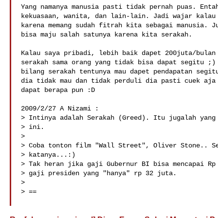
Yang namanya manusia pasti tidak pernah puas. Entah
kekuasaan, wanita, dan lain-lain. Jadi wajar kalau 
karena memang sudah fitrah kita sebagai manusia. Ju
bisa maju salah satunya karena kita serakah.

Kalau saya pribadi, lebih baik dapet 200juta/bulan 
serakah sama orang yang tidak bisa dapat segitu ;) 
bilang serakah tentunya mau dapet pendapatan segitu
dia tidak mau dan tidak perduli dia pasti cuek aja 
dapat berapa pun :D

2009/2/27 A Nizami :

> Intinya adalah Serakah (Greed). Itu jugalah yang 
> ini.

>

> Coba tonton film "Wall Street", Oliver Stone.. Se
> katanya...:)

> Tak heran jika gaji Gubernur BI bisa mencapai Rp 
> gaji presiden yang "hanya" rp 32 juta.

>

> ==
