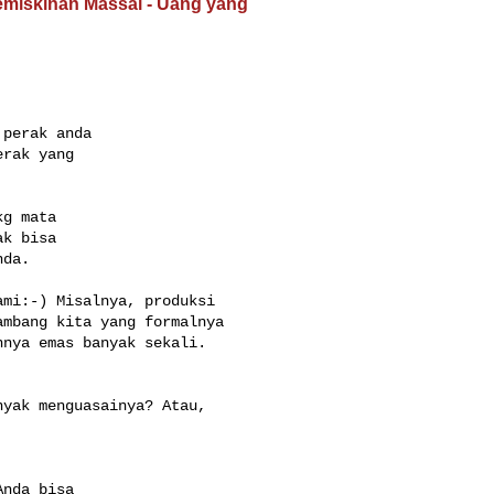
emiskinan Massal - Uang yang
perak anda

rak yang

g mata

k bisa

da.

mi:-) Misalnya, produksi 

mbang kita yang formalnya 

nya emas banyak sekali. 

yak menguasainya? Atau, 

nda bisa
