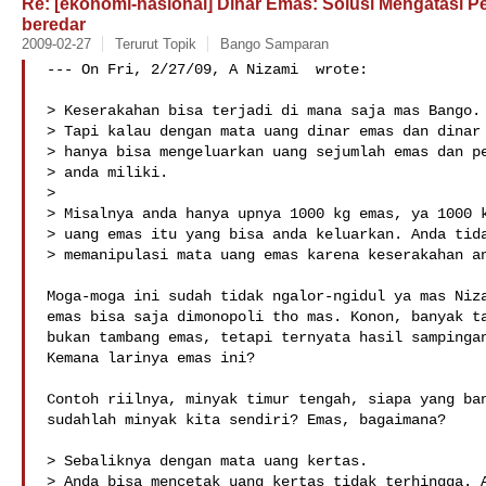
Re: [ekonomi-nasional] Dinar Emas: Solusi Mengatasi P
beredar
2009-02-27
Terurut Topik
Bango Samparan
--- On Fri, 2/27/09, A Nizami  wrote:

> Keserakahan bisa terjadi di mana saja mas Bango.

> Tapi kalau dengan mata uang dinar emas dan dinar 
> hanya bisa mengeluarkan uang sejumlah emas dan pe
> anda miliki.

> 

> Misalnya anda hanya upnya 1000 kg emas, ya 1000 k
> uang emas itu yang bisa anda keluarkan. Anda tida
> memanipulasi mata uang emas karena keserakahan an
Moga-moga ini sudah tidak ngalor-ngidul ya mas Niza
emas bisa saja dimonopoli tho mas. Konon, banyak ta
bukan tambang emas, tetapi ternyata hasil sampingan
Kemana larinya emas ini?

Contoh riilnya, minyak timur tengah, siapa yang ban
sudahlah minyak kita sendiri? Emas, bagaimana?

> Sebaliknya dengan mata uang kertas.

> Anda bisa mencetak uang kertas tidak terhingga. A