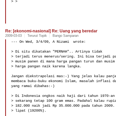
> >

Re: [ekonomi-nasional] Re: Uang yang beredar
2009-03-03
Terurut Topik
Bango Samparan
--- On Wed, 3/4/09, A Nizami  wrote:

> Di situ dikatakan "PERNAH".. Artinya tidak

> terjadi terus menerus/sering. Ini bisa terjadi pa
> musim panen di mana harga pangan turun dan musim 
> harga pangan naik karena langka.

Jangan diekstrapolasi mas:-) Yang jelas kalau panje
membaca buku-buku ekonomi Islam, masalah inflasi da
yang ramai dibahas:-)

> Di Indonesia ongkos naik haji dari tahun 1970-an 
> sekarang tetap 100 gram emas. Padahal kalau rupia
> 182.000 naik jadi Rp 35.000.000 pada tahun 2009. 
> lipat (19200%).
