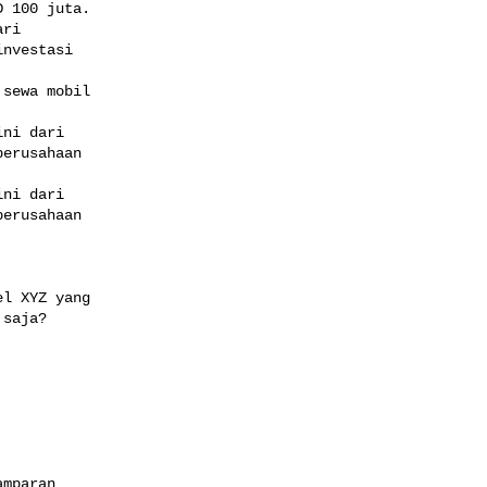
 100 juta. 

ri

nvestasi

sewa mobil

ni dari

erusahaan

ni dari

erusahaan

l XYZ yang

saja?

mparan
