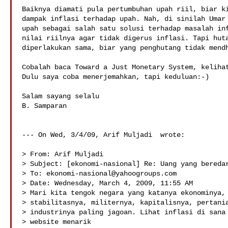
Baiknya diamati pula pertumbuhan upah riil, biar ki
dampak inflasi terhadap upah. Nah, di sinilah Umar 
upah sebagai salah satu solusi terhadap masalah inf
nilai riilnya agar tidak digerus inflasi. Tapi huta
diperlakukan sama, biar yang penghutang tidak mendh
Cobalah baca Toward a Just Monetary System, kelihat
Dulu saya coba menerjemahkan, tapi keduluan:-)

Salam sayang selalu

B. Samparan

--- On Wed, 3/4/09, Arif Muljadi  wrote:

> From: Arif Muljadi 

> Subject: [ekonomi-nasional] Re: Uang yang beredar
> To: 
ekonomi-nasional@yahoogroups.com
> Date: Wednesday, March 4, 2009, 11:55 AM

> Mari kita tengok negara yang katanya ekonominya,

> stabilitasnya, militernya, kapitalisnya, pertania
> industrinya paling jagoan. Lihat inflasi di sana 
> website menarik
