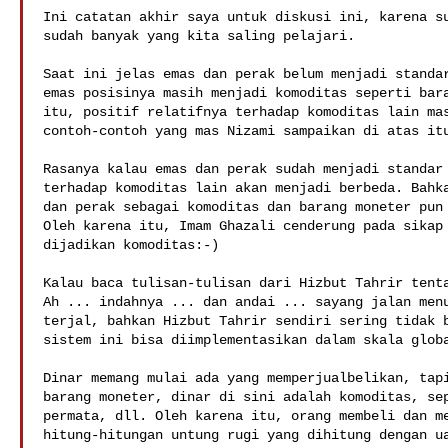
Ini catatan akhir saya untuk diskusi ini, karena su
sudah banyak yang kita saling pelajari.

Saat ini jelas emas dan perak belum menjadi standar
emas posisinya masih menjadi komoditas seperti bara
itu, positif relatifnya terhadap komoditas lain mas
contoh-contoh yang mas Nizami sampaikan di atas itu
Rasanya kalau emas dan perak sudah menjadi standar 
terhadap komoditas lain akan menjadi berbeda. Bahka
dan perak sebagai komoditas dan barang moneter pun 
Oleh karena itu, Imam Ghazali cenderung pada sikap 
dijadikan komoditas:-)

Kalau baca tulisan-tulisan dari Hizbut Tahrir tenta
Ah ... indahnya ... dan andai ... sayang jalan menu
terjal, bahkan Hizbut Tahrir sendiri sering tidak b
sistem ini bisa diimplementasikan dalam skala globa
Dinar memang mulai ada yang memperjualbelikan, tapi
barang moneter, dinar di sini adalah komoditas, sep
permata, dll. Oleh karena itu, orang membeli dan me
hitung-hitungan untung rugi yang dihitung dengan ua