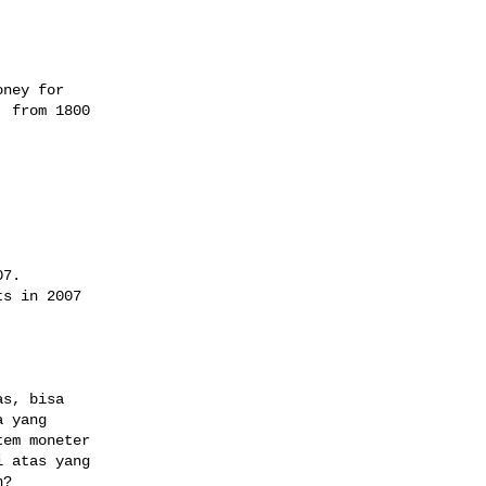
ney for

 from 1800

7.

s in 2007



s, bisa

 yang

em moneter

 atas yang

?
