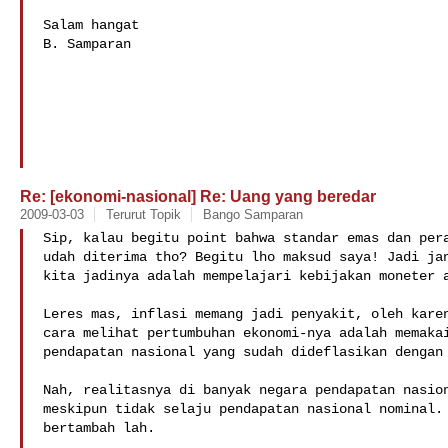
Salam hangat

B. Samparan

Re: [ekonomi-nasional] Re: Uang yang beredar
2009-03-03
Terurut Topik
Bango Samparan
Sip, kalau begitu point bahwa standar emas dan pera
udah diterima tho? Begitu lho maksud saya! Jadi jan
kita jadinya adalah mempelajari kebijakan moneter a
Leres mas, inflasi memang jadi penyakit, oleh karen
cara melihat pertumbuhan ekonomi-nya adalah memakai
pendapatan nasional yang sudah dideflasikan dengan 
Nah, realitasnya di banyak negara pendapatan nasion
meskipun tidak selaju pendapatan nasional nominal. 
bertambah lah.
