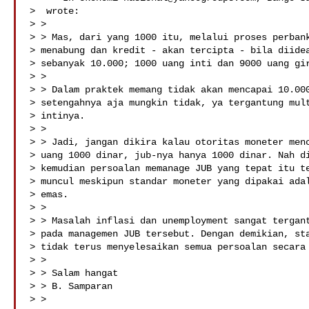
>  wrote:

> >

> > Mas, dari yang 1000 itu, melalui proses perbank
> menabung dan kredit - akan tercipta - bila diidea
> sebanyak 10.000; 1000 uang inti dan 9000 uang gir
> > 

> > Dalam praktek memang tidak akan mencapai 10.000
> setengahnya aja mungkin tidak, ya tergantung mult
> intinya.

> > 

> > Jadi, jangan dikira kalau otoritas moneter menc
> uang 1000 dinar, jub-nya hanya 1000 dinar. Nah di
> kemudian persoalan memanage JUB yang tepat itu te
> muncul meskipun standar moneter yang dipakai adal
> emas.

> > 

> > Masalah inflasi dan unemployment sangat tergant
> pada managemen JUB tersebut. Dengan demikian, sta
> tidak terus menyelesaikan semua persoalan secara 
> > 

> > Salam hangat

> > B. Samparan

> > 
