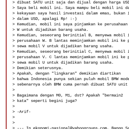
> dibuat SATU unit saja dan dijual dengan harga USD
> Saya beli mobil ini. Saya mampu beli mobil ini da
> kekayaan saya hasil investasi dalam emas, bukan i
> dalam USD, apalagi Rp! :-)

> Kemudian, mobil ini saya pinjamkan ke perusahaan 
> W untuk dijadikan barang usaha. 

> Kemudian, seseorang berinitial B, menyewa mobil i
> perusahaan W. B lantas meminjamkan mobil ini ke p
> sewa mobil V untuk dijadikan barang usaha. 

> Kemudian, seseorang berinitial C, menyewa mobil i
> perusahaan V. C lantas meminjamkan mobil ini ke p
> sewa mobil U untuk dijadikan barang usaha. 

> Demikian seterusnya.

> Apakah, dengan "lingkaran" demikian diartikan

> bahwa Indonesia punya sekian puluh mobil BMW mode
> sebenarnya oleh BMW cuma pernah dibuat SATU unit 
> 

> Bagaimana dengan M0, M1, dst? Apakah "bermain2

> kata" seperti begini juga?

> 

> -Arif-

> 

> 

> --- In 
ekonomi-nasional@yahoogroups.com
, Bango Sa