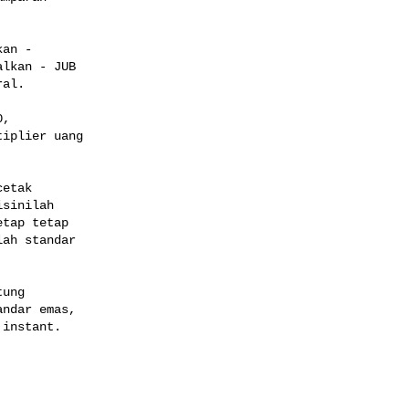
an -

lkan - JUB

al.

,

iplier uang

etak

sinilah

tap tetap

ah standar

ung

ndar emas,

instant.
