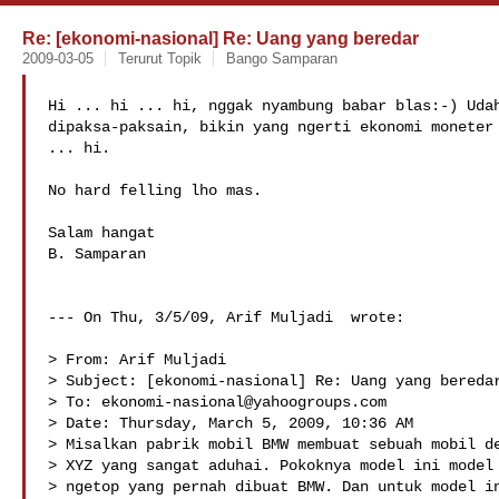
Re: [ekonomi-nasional] Re: Uang yang beredar
2009-03-05
Terurut Topik
Bango Samparan
Hi ... hi ... hi, nggak nyambung babar blas:-) Udah
dipaksa-paksain, bikin yang ngerti ekonomi moneter 
... hi.

No hard felling lho mas.

Salam hangat

B. Samparan

--- On Thu, 3/5/09, Arif Muljadi  wrote:

> From: Arif Muljadi 

> Subject: [ekonomi-nasional] Re: Uang yang beredar
> To: 
ekonomi-nasional@yahoogroups.com
> Date: Thursday, March 5, 2009, 10:36 AM

> Misalkan pabrik mobil BMW membuat sebuah mobil de
> XYZ yang sangat aduhai. Pokoknya model ini model 
> ngetop yang pernah dibuat BMW. Dan untuk model in