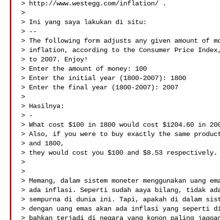
> http://www.westegg.com/inflation/ .

> 

> Ini yang saya lakukan di situ:

> --

> The following form adjusts any given amount of mo
> inflation, according to the Consumer Price Index,
> to 2007. Enjoy!

> Enter the amount of money: 100

> Enter the initial year (1800-2007): 1800

> Enter the final year (1800-2007): 2007

> 

> Hasilnya:

> -

> What cost $100 in 1800 would cost $1204.60 in 200
> Also, if you were to buy exactly the same product
> and 1800,

> they would cost you $100 and $8.53 respectively. 
> 

> 

> Memang, dalam sistem moneter menggunakan uang ema
> ada inflasi. Seperti sudah aaya bilang, tidak ada
> sempurna di dunia ini. Tapi, apakah di dalam sist
> dengan uang emas akan ada inflasi yang seperti di
> bahkan terjadi di negara yang konon paling jagoan