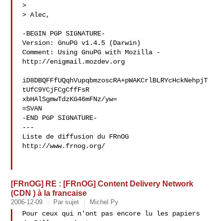
> 

> Alec, 

-BEGIN PGP SIGNATURE-

Version: GnuPG v1.4.5 (Darwin)

Comment: Using GnuPG with Mozilla - 
http://enigmail.mozdev.org

iD8DBQFFfUQqhVupqbmzoscRA+pWAKCrlBLRYcHckNehpjT
tUfC9YCjFCgCffFsR

xbHAlSgmwTdzKG46mFNz/yw=

=SVAN

-END PGP SIGNATURE-

---

Liste de diffusion du FRnOG

http://www.frnog.org/

[FRnOG] RE : [FRnOG] Content Delivery Network
(CDN ) à la francaise
2006-12-09
Par sujet
Michel Py
Pour ceux qui n'ont pas encore lu les papiers 