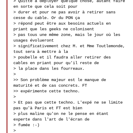
> Quitte à déployer quelque chose, autant faire 
en sorte que cela soit pour

> durer et pour ne pas avoir à retirer sans 
cesse du cable. Or du PON ça

> répond peut être aux besoins actuels en 
priant que les geeks ne colonisent

> pas tous une même zone, mais le jour où les 
usages évolueront

> significativement chez M. et Mme Toutlemonde, 
tout sera à mettre à la

> poubelle et il faudra aller retirer des 
cables en priant pour qu'il reste de

> la place dans les fourreaux.

>  

>> Son problème majeur est le manque de 
maturité et de cas concrets. FT

>> expérimente cette techno.

> 

> Et pas que cette techno. L'expé ne se limite 
pas qu'à Paris et FT est bien

> plus maline qu'on ne le pense en étant 
experte dans l'art de l'écran de

> fumée :-)

> 
