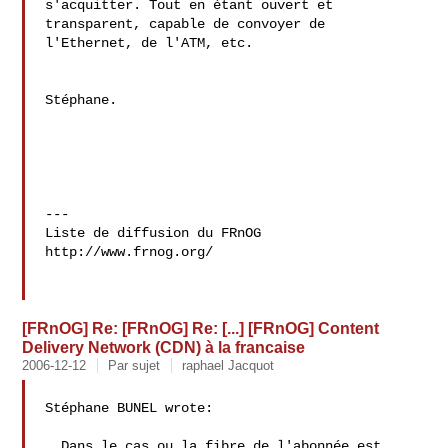
s'acquitter. Tout en étant ouvert et 
transparent, capable de convoyer de 

l'Ethernet, de l'ATM, etc.

Stéphane.

---

Liste de diffusion du FRnOG

http://www.frnog.org/

[FRnOG] Re: [FRnOG] Re: [...] [FRnOG] Content
Delivery Network (CDN) à la francaise
2006-12-12
Par sujet
raphael Jacquot
Stéphane BUNEL wrote:

  Dans le cas ou la fibre de l'abonnée est 