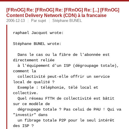
[FRnOG] Re: [FRnOG] Re: [FRnOG] Re: [...] [FRnOG]
Content Delivery Network (CDN) à la francaise
2006-12-13
Par sujet
Stéphane BUNEL
raphael Jacquot wrote:

Stéphane BUNEL wrote:

  Dans le cas ou la fibre de l'abonnée est 
directement reliée

  à l'équipement d'un ISP (dégroupage totale), 
comment la

  collectivité peut-elle offrir un service 
local de qualité ?

  Exemple : téléphonie, télé local et 
collective.

  Quel réseau FTTH de collectivité est bâtit 
sur ce modèle de

  dégroupage totale ? Pas celui de PAU ! Qui va 
"investir" dans

  un fibrage totale P2P pour le seul intérêt 
des ISP ?
