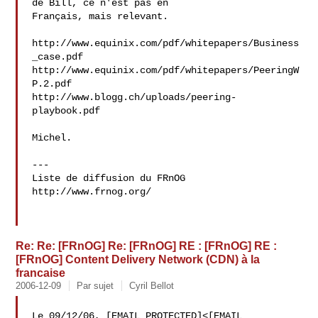
de Bill, ce n'est pas en 

Français, mais relevant.

http://www.equinix.com/pdf/whitepapers/Business
_case.pdf

http://www.equinix.com/pdf/whitepapers/PeeringW
P.2.pdf

http://www.blogg.ch/uploads/peering-
playbook.pdf

Michel.

---

Liste de diffusion du FRnOG

http://www.frnog.org/

Re: Re: [FRnOG] Re: [FRnOG] RE : [FRnOG] RE :
[FRnOG] Content Delivery Network (CDN) à la
francaise
2006-12-09
Par sujet
Cyril Bellot
Le 09/12/06, [EMAIL PROTECTED]<[EMAIL 