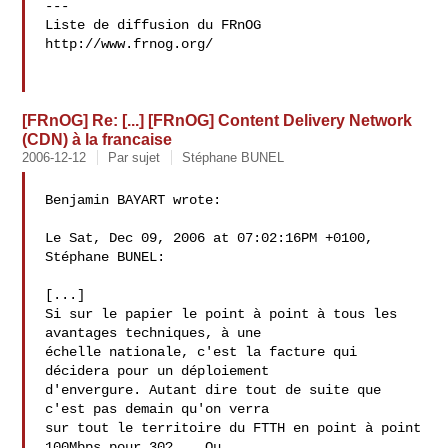
---

Liste de diffusion du FRnOG

http://www.frnog.org/

[FRnOG] Re: [...] [FRnOG] Content Delivery Network
(CDN) à la francaise
2006-12-12
Par sujet
Stéphane BUNEL
Benjamin BAYART wrote:

Le Sat, Dec 09, 2006 at 07:02:16PM +0100, 
Stéphane BUNEL:

[...]

Si sur le papier le point à point à tous les 
avantages techniques, à une 

échelle nationale, c'est la facture qui 
décidera pour un déploiement 

d'envergure. Autant dire tout de suite que 
c'est pas demain qu'on verra 

sur tout le territoire du FTTH en point à point 
100Mbps pour 30?... Ou 
