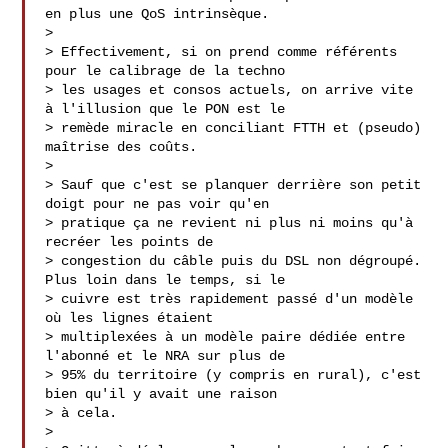
en plus une QoS intrinsèque.

> 

> Effectivement, si on prend comme référents 
pour le calibrage de la techno

> les usages et consos actuels, on arrive vite 
à l'illusion que le PON est le

> remède miracle en conciliant FTTH et (pseudo) 
maîtrise des coûts.

> 

> Sauf que c'est se planquer derrière son petit 
doigt pour ne pas voir qu'en

> pratique ça ne revient ni plus ni moins qu'à 
recréer les points de

> congestion du câble puis du DSL non dégroupé. 
Plus loin dans le temps, si le

> cuivre est très rapidement passé d'un modèle 
où les lignes étaient

> multiplexées à un modèle paire dédiée entre 
l'abonné et le NRA sur plus de

> 95% du territoire (y compris en rural), c'est 
bien qu'il y avait une raison

> à cela.

> 
