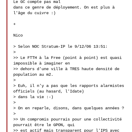
Le GC compte pas mal

dans ce genre de déployement. On est plus à 
l'âge du cuivre :)

+

Nico

> Selon NOC Stratum-IP le 9/12/06 13:51:

> 

>> Le FTTH à la Free (point à point) est quasi 
impossible à imaginer en

>> dehors d'une ville à TRES haute densité de 
population au m2.

> 

> Euh, il n'y a pas que les rapports alarmistes 
officiels (au hasard, l'Idate)

> dans la vie :-)

> 

> On en reparle, disons, dans quelques années ?

> 

>> Un compromis pourrais pour une collectivité 
pourrait être le GPON, qui

>> est actif mais transparent pour l'IPS avec 