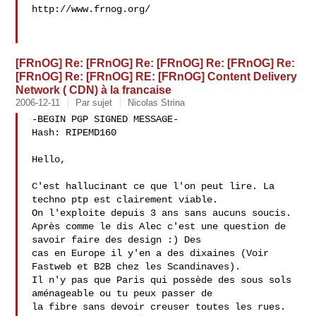
http://www.frnog.org/

[FRnOG] Re: [FRnOG] Re: [FRnOG] Re: [FRnOG] Re:
[FRnOG] Re: [FRnOG] RE: [FRnOG] Content Delivery
Network ( CDN) à la francaise
2006-12-11
Par sujet
Nicolas Strina
-BEGIN PGP SIGNED MESSAGE-

Hash: RIPEMD160

Hello,

C'est hallucinant ce que l'on peut lire. La 
techno ptp est clairement viable. 

On l'exploite depuis 3 ans sans aucuns soucis.

Après comme le dis Alec c'est une question de 
savoir faire des design :) Des 

cas en Europe il y'en a des dixaines (Voir 
Fastweb et B2B chez les Scandinaves).

Il n'y pas que Paris qui possède des sous sols 
aménageable ou tu peux passer de 

la fibre sans devoir creuser toutes les rues. 