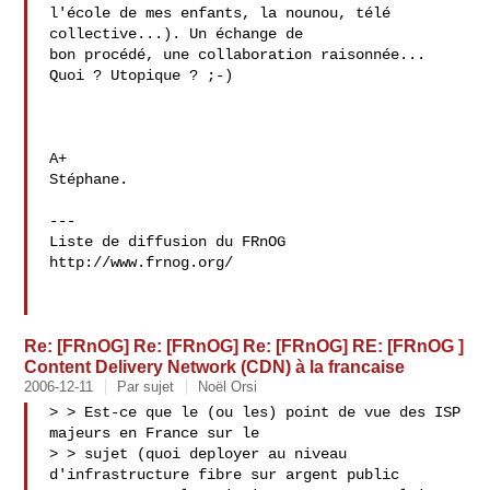
l'école de mes enfants, la nounou, télé 
collective...). Un échange de 

bon procédé, une collaboration raisonnée... 
Quoi ? Utopique ? ;-)

A+

Stéphane.

---

Liste de diffusion du FRnOG

http://www.frnog.org/

Re: [FRnOG] Re: [FRnOG] Re: [FRnOG] RE: [FRnOG ]
Content Delivery Network (CDN) à la francaise
2006-12-11
Par sujet
Noël Orsi
> > Est-ce que le (ou les) point de vue des ISP 
majeurs en France sur le

> > sujet (quoi deployer au niveau 
d'infrastructure fibre sur argent public
