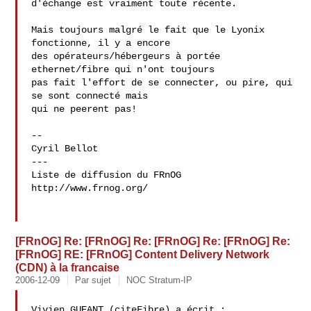
d'échange est vraiment toute récente.

Mais toujours malgré le fait que le Lyonix 
fonctionne, il y a encore

des opérateurs/hébergeurs à portée 
ethernet/fibre qui n'ont toujours

pas fait l'effort de se connecter, ou pire, qui 
se sont connecté mais

qui ne peerent pas!

--

Cyril Bellot

---

Liste de diffusion du FRnOG

http://www.frnog.org/

[FRnOG] Re: [FRnOG] Re: [FRnOG] Re: [FRnOG] Re:
[FRnOG] RE: [FRnOG] Content Delivery Network
(CDN) à la francaise
2006-12-09
Par sujet
NOC Stratum-IP
Vivien GUEANT (citeFibre) a écrit :
