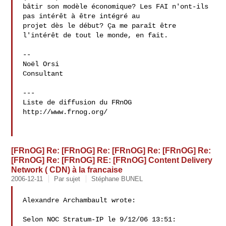
bâtir son modèle économique? Les FAI n'ont-ils 
pas intérêt à être intégré au 

projet dès le début? Ça me paraît être 
l'intérêt de tout le monde, en fait.

-- 

Noël Orsi 

Consultant

---

Liste de diffusion du FRnOG

http://www.frnog.org/

[FRnOG] Re: [FRnOG] Re: [FRnOG] Re: [FRnOG] Re:
[FRnOG] Re: [FRnOG] RE: [FRnOG] Content Delivery
Network ( CDN) à la francaise
2006-12-11
Par sujet
Stéphane BUNEL
Alexandre Archambault wrote:

Selon NOC Stratum-IP le 9/12/06 13:51:
