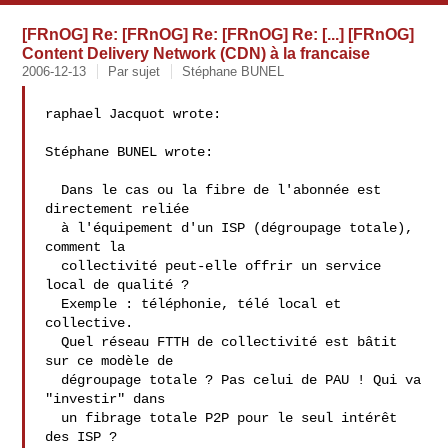
[FRnOG] Re: [FRnOG] Re: [FRnOG] Re: [...] [FRnOG]
Content Delivery Network (CDN) à la francaise
2006-12-13
Par sujet
Stéphane BUNEL
raphael Jacquot wrote:

Stéphane BUNEL wrote:

  Dans le cas ou la fibre de l'abonnée est 
directement reliée

  à l'équipement d'un ISP (dégroupage totale), 
comment la

  collectivité peut-elle offrir un service 
local de qualité ?

  Exemple : téléphonie, télé local et 
collective.

  Quel réseau FTTH de collectivité est bâtit 
sur ce modèle de

  dégroupage totale ? Pas celui de PAU ! Qui va 
"investir" dans

  un fibrage totale P2P pour le seul intérêt 
des ISP ?
