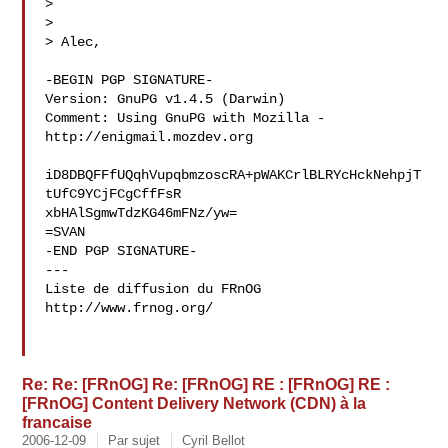
> 

> 

> Alec, 

-BEGIN PGP SIGNATURE-

Version: GnuPG v1.4.5 (Darwin)

Comment: Using GnuPG with Mozilla - 
http://enigmail.mozdev.org

iD8DBQFFfUQqhVupqbmzoscRA+pWAKCrlBLRYcHckNehpjT
tUfC9YCjFCgCffFsR

xbHAlSgmwTdzKG46mFNz/yw=

=SVAN

-END PGP SIGNATURE-

---

Liste de diffusion du FRnOG

http://www.frnog.org/

Re: Re: [FRnOG] Re: [FRnOG] RE : [FRnOG] RE :
[FRnOG] Content Delivery Network (CDN) à la
francaise
2006-12-09
Par sujet
Cyril Bellot