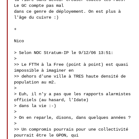
Le GC compte pas mal

dans ce genre de déployement. On est plus à 
l'âge du cuivre :)

+

Nico

> Selon NOC Stratum-IP le 9/12/06 13:51:

> 

>> Le FTTH à la Free (point à point) est quasi 
impossible à imaginer en

>> dehors d'une ville à TRES haute densité de 
population au m2.

> 

> Euh, il n'y a pas que les rapports alarmistes 
officiels (au hasard, l'Idate)

> dans la vie :-)

> 

> On en reparle, disons, dans quelques années ?

> 

>> Un compromis pourrais pour une collectivité 
pourrait être le GPON, qui
