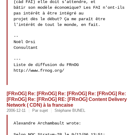
(càd FAI) elle doit s'attendre, et 

bâtir son modèle économique? Les FAI n'ont-ils 
pas intérêt à être intégré au 

projet dès le début? Ça me paraît être 
l'intérêt de tout le monde, en fait.

-- 

Noël Orsi 

Consultant

---

Liste de diffusion du FRnOG

http://www.frnog.org/

[FRnOG] Re: [FRnOG] Re: [FRnOG] Re: [FRnOG] Re:
[FRnOG] Re: [FRnOG] RE: [FRnOG] Content Delivery
Network ( CDN) à la francaise
2006-12-11
Par sujet
Stéphane BUNEL
Alexandre Archambault wrote:

Selon NOC Stratum-IP le 9/12/06 13:51:
