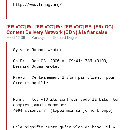
http://www.frnog.org/

[FRnOG] Re: [FRnOG] Re: [FRnOG] RE: [FRnOG]
Content Delivery Network (CDN) à la francaise
2006-12-08
Par sujet
Bernard Dugas
Sylvain Rochet wrote:

On Fri, Dec 08, 2006 at 09:41:17AM +0100, 
Bernard Dugas wrote:

Prévu ! Certainement 1 vlan par client, pour 
être tranquille.

Humm... les VID ils sont sur code 12 bits, tu 
comptes jamais depasser 

4094 clients ?  (tapez moi si je me trompe)

Cela signifie juste qu'en vlan de base, il y 