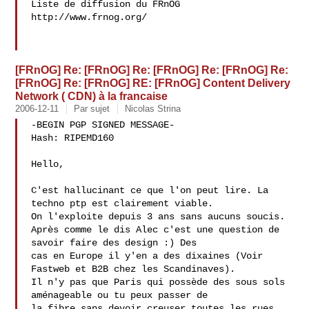
Liste de diffusion du FRnOG

http://www.frnog.org/

[FRnOG] Re: [FRnOG] Re: [FRnOG] Re: [FRnOG] Re:
[FRnOG] Re: [FRnOG] RE: [FRnOG] Content Delivery
Network ( CDN) à la francaise
2006-12-11
Par sujet
Nicolas Strina
-BEGIN PGP SIGNED MESSAGE-

Hash: RIPEMD160

Hello,

C'est hallucinant ce que l'on peut lire. La 
techno ptp est clairement viable. 

On l'exploite depuis 3 ans sans aucuns soucis.

Après comme le dis Alec c'est une question de 
savoir faire des design :) Des 

cas en Europe il y'en a des dixaines (Voir 
Fastweb et B2B chez les Scandinaves).

Il n'y pas que Paris qui possède des sous sols 
aménageable ou tu peux passer de 

la fibre sans devoir creuser toutes les rues. 