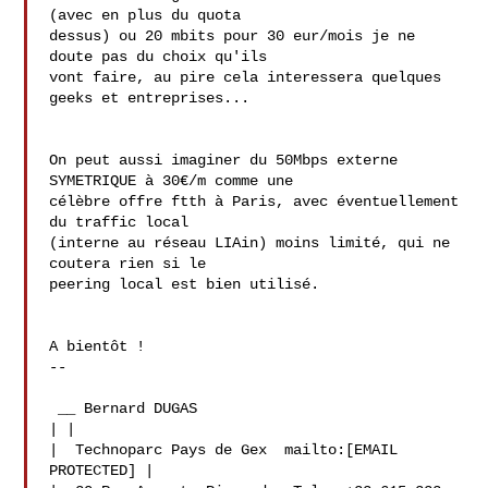
(avec en plus du quota 

dessus) ou 20 mbits pour 30 eur/mois je ne 
doute pas du choix qu'ils 

vont faire, au pire cela interessera quelques 
geeks et entreprises...

On peut aussi imaginer du 50Mbps externe 
SYMETRIQUE à 30€/m comme une 

célèbre offre ftth à Paris, avec éventuellement 
du traffic local 

(interne au réseau LIAin) moins limité, qui ne 
coutera rien si le 

peering local est bien utilisé.

A bientôt !

--

 __ Bernard DUGAS 

| |

|  Technoparc Pays de Gex  mailto:[EMAIL 
PROTECTED] |
