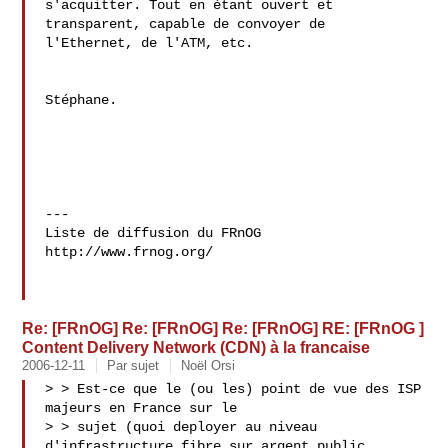
s'acquitter. Tout en étant ouvert et 
transparent, capable de convoyer de 

l'Ethernet, de l'ATM, etc.

Stéphane.

---

Liste de diffusion du FRnOG

http://www.frnog.org/

Re: [FRnOG] Re: [FRnOG] Re: [FRnOG] RE: [FRnOG ]
Content Delivery Network (CDN) à la francaise
2006-12-11
Par sujet
Noël Orsi
> > Est-ce que le (ou les) point de vue des ISP 
majeurs en France sur le

> > sujet (quoi deployer au niveau 
d'infrastructure fibre sur argent public
