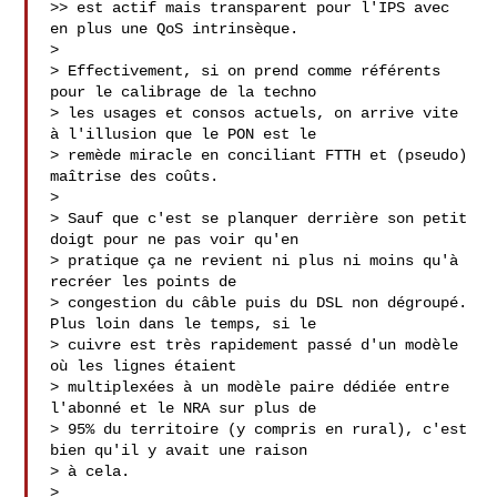
>> est actif mais transparent pour l'IPS avec 
en plus une QoS intrinsèque.

> 

> Effectivement, si on prend comme référents 
pour le calibrage de la techno

> les usages et consos actuels, on arrive vite 
à l'illusion que le PON est le

> remède miracle en conciliant FTTH et (pseudo) 
maîtrise des coûts.

> 

> Sauf que c'est se planquer derrière son petit 
doigt pour ne pas voir qu'en

> pratique ça ne revient ni plus ni moins qu'à 
recréer les points de

> congestion du câble puis du DSL non dégroupé. 
Plus loin dans le temps, si le

> cuivre est très rapidement passé d'un modèle 
où les lignes étaient

> multiplexées à un modèle paire dédiée entre 
l'abonné et le NRA sur plus de

> 95% du territoire (y compris en rural), c'est 
bien qu'il y avait une raison

> à cela.

> 
