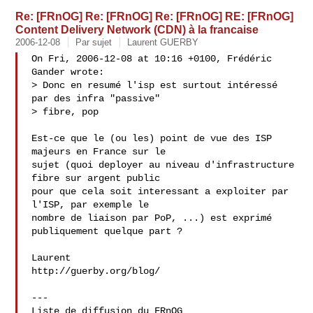
Re: [FRnOG] Re: [FRnOG] Re: [FRnOG] RE: [FRnOG]
Content Delivery Network (CDN) à la francaise
2006-12-08
Par sujet
Laurent GUERBY
On Fri, 2006-12-08 at 10:16 +0100, Frédéric 
Gander wrote:

> Donc en resumé l'isp est surtout intéressé 
par des infra "passive" 

> fibre, pop

Est-ce que le (ou les) point de vue des ISP 
majeurs en France sur le

sujet (quoi deployer au niveau d'infrastructure 
fibre sur argent public

pour que cela soit interessant a exploiter par 
l'ISP, par exemple le

nombre de liaison par PoP, ...) est exprimé 
publiquement quelque part ?

Laurent

http://guerby.org/blog/

---

Liste de diffusion du FRnOG
