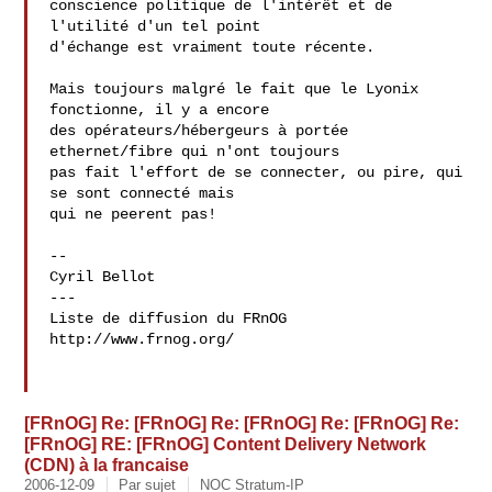
conscience politique de l'intérêt et de 
l'utilité d'un tel point

d'échange est vraiment toute récente.

Mais toujours malgré le fait que le Lyonix 
fonctionne, il y a encore

des opérateurs/hébergeurs à portée 
ethernet/fibre qui n'ont toujours

pas fait l'effort de se connecter, ou pire, qui 
se sont connecté mais

qui ne peerent pas!

--

Cyril Bellot

---

Liste de diffusion du FRnOG

http://www.frnog.org/

[FRnOG] Re: [FRnOG] Re: [FRnOG] Re: [FRnOG] Re:
[FRnOG] RE: [FRnOG] Content Delivery Network
(CDN) à la francaise
2006-12-09
Par sujet
NOC Stratum-IP