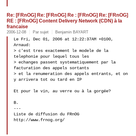
Re: [FRnOG] Re: [FRnOG] Re : [FRnOG] Re: [FRnOG]
RE : [FRnOG] Content Delivery Network (CDN) à la
francaise
2006-12-08
Par sujet
Benjamin BAYART
Le Fri, Dec 01, 2006 at 12:22:37AM +0100, 
Arnaud:

> c'est tres exactement le modele de la 
telephonie pour lequel tous les 

> echanges passent systematiquement par la 
facturation des appels sortants

> et la renumeration des appels entrants, et on 
y arrivera tot ou tard en IP

Et pour le vin, au verre ou à la gorgée?

B.

---

Liste de diffusion du FRnOG

http://www.frnog.org/
