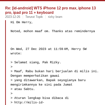
Re: [id-android] WTS iPhone 12 pro max, iphone 13
pro, ipad pro 11 + keyboard
2023-12-26
Terurut Topik
rizky bram
Hi Om Herry,

Noted, mohon maaf om. Thanks atas remindernya

On Wed, 27 Dec 2023 at 11:59 AM, Herry SW  
wrote:

> Selamat siang, Pak Rizky.

>

> Maaf, Rabu bukan hari berjualan di milis ini. 
Dengan memperhatikan gawai

> yang ditawarkan, Bapak seyogianya baru 
mengirimkannya ke sini pada Jumat

> atau Sabtu.

>

> Aturan lengkap bisa dibaca di

> http://milis-id-