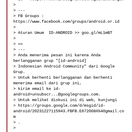
>

> ---

> FB Groups :  
https://www.facebook.com/groups/android.or.id

>

> Aturan Umum  ID-ANDROID >> goo.gl/mL1mBT

>

> ==

> ---

> Anda menerima pesan ini karena Anda 
berlangganan grup "[id-android]

> Indonesian Android Community" dari Google 
Grup.

> Untuk berhenti berlangganan dan berhenti 
menerima email dari grup ini,

> kirim email ke 
id-
android+unsubscr...@googlegroups.com
.

> Untuk melihat diskusi ini di web, kunjungi

> https://groups.google.com/d/msgid/id-
android/20231227115943.FBFB.E672008A%40gmail.co
m

> .

>
