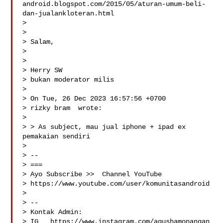
android.blogspot.com/2015/05/aturan-umum-beli-
dan-jualankloteran.html

>

>

> Salam,

>

>

> Herry SW

> bukan moderator milis

>

> On Tue, 26 Dec 2023 16:57:56 +0700

> rizky bram  wrote:

>

> > As subject, mau jual iphone + ipad ex 
pemakaian sendiri

>

> --

> ===

> Ayo Subscribe >>  Channel YouTube

> https://www.youtube.com/user/komunitasandroid

>

> --

> Kontak Admin:

> IG   https://www.instagram.com/agushamonangan
