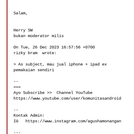
Salam,

Herry SW

bukan moderator milis

On Tue, 26 Dec 2023 16:57:56 +0700

rizky bram  wrote:

> As subject, mau jual iphone + ipad ex 
pemakaian sendiri

-- 

===

Ayo Subscribe >>  Channel YouTube

https://www.youtube.com/user/komunitasandroid

--

Kontak Admin: 

IG   https://www.instagram.com/agushamonangan

---
