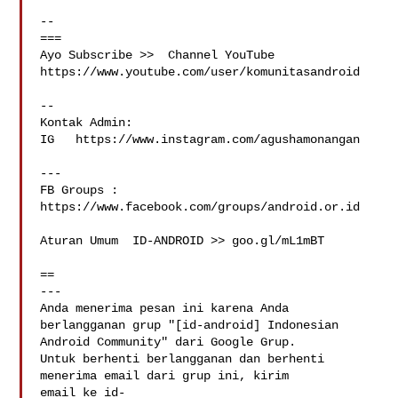
-- 

===

Ayo Subscribe >>  Channel YouTube

https://www.youtube.com/user/komunitasandroid

--

Kontak Admin: 

IG   https://www.instagram.com/agushamonangan

---

FB Groups :  
https://www.facebook.com/groups/android.or.id

Aturan Umum  ID-ANDROID >> goo.gl/mL1mBT

==

--- 

Anda menerima pesan ini karena Anda 
berlangganan grup "[id-android] Indonesian 

Android Community" dari Google Grup.

Untuk berhenti berlangganan dan berhenti 
menerima email dari grup ini, kirim 

email ke 
id-