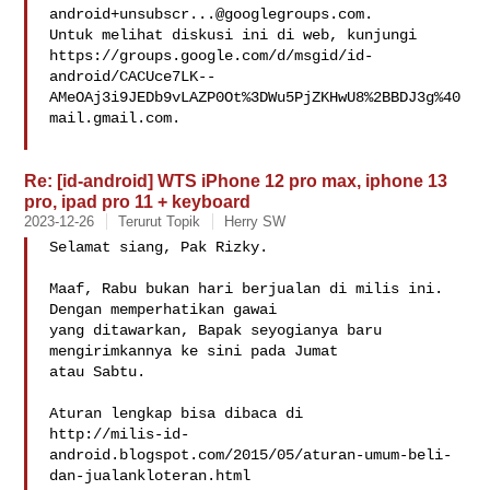
android+unsubscr...@googlegroups.com
.

Untuk melihat diskusi ini di web, kunjungi 

https://groups.google.com/d/msgid/id-
android/CACUce7LK--
AMeOAj3i9JEDb9vLAZP0Ot%3DWu5PjZKHwU8%2BBDJ3g%40
mail.gmail.com.

Re: [id-android] WTS iPhone 12 pro max, iphone 13
pro, ipad pro 11 + keyboard
2023-12-26
Terurut Topik
Herry SW
Selamat siang, Pak Rizky. 

Maaf, Rabu bukan hari berjualan di milis ini. 
Dengan memperhatikan gawai

yang ditawarkan, Bapak seyogianya baru 
mengirimkannya ke sini pada Jumat

atau Sabtu. 

Aturan lengkap bisa dibaca di 

http://milis-id-
android.blogspot.com/2015/05/aturan-umum-beli-
dan-jualankloteran.html
