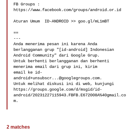
FB Groups :  
https://www.facebook.com/groups/android.or.id

Aturan Umum  ID-ANDROID >> goo.gl/mL1mBT

==

--- 

Anda menerima pesan ini karena Anda 
berlangganan grup "[id-android] Indonesian 

Android Community" dari Google Grup.

Untuk berhenti berlangganan dan berhenti 
menerima email dari grup ini, kirim 

email ke 
id-
android+unsubscr...@googlegroups.com
.

Untuk melihat diskusi ini di web, kunjungi 

https://groups.google.com/d/msgid/id-
android/20231227115943.FBFB.E672008A%40gmail.co
m.

2 matches