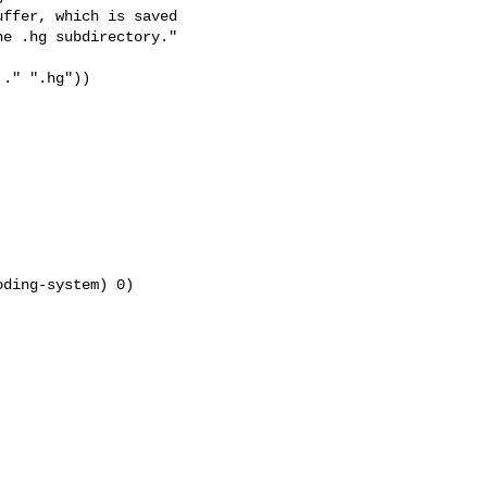
ffer, which is saved

e .hg subdirectory."

." ".hg"))
