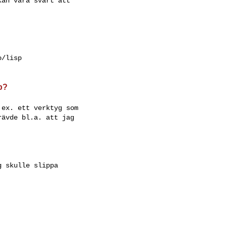
an vara svårt att

/lisp

p?
ex. ett verktyg som

ävde bl.a. att jag

 skulle slippa
