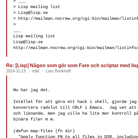
> ___

> Lisp mailing list

> 
Lisp@lisp.se
> http://mailman.nocrew.org/cgi-bin/mailman/listinf
>

___

Lisp@lisp.se
http://mailman.nocrew.org/cgi-bin/mailman/listinfo/
Re: [Lisp] Någon som gör som Fare och scriptar med lis
2014-11-13
tråd
Lars Brinkhoff
Nu har jag det.

Istället för att göra ett hack i shell, gjorde jag 
konvertera radslut till CRLF i Emacs.  Jag vet att 
och liknande, men jag ville ha lite mer kontroll på
binära filer m m.

(defun map-files (fn dir)

  "Apply function FN to all files in DIR, including subdirectories.
