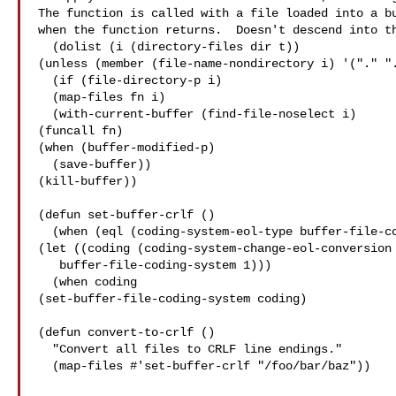
The function is called with a file loaded into a bu
when the function returns.  Doesn't descend into th
  (dolist (i (directory-files dir t))

(unless (member (file-name-nondirectory i) '("." ".
  (if (file-directory-p i)

  (map-files fn i)

  (with-current-buffer (find-file-noselect i)

(funcall fn)

(when (buffer-modified-p)

  (save-buffer))

(kill-buffer))

(defun set-buffer-crlf ()

  (when (eql (coding-system-eol-type buffer-file-coding-system) 0)

(let ((coding (coding-system-change-eol-conversion

   buffer-file-coding-system 1)))

  (when coding

(set-buffer-file-coding-system coding)

(defun convert-to-crlf ()

  "Convert all files to CRLF line endings."

  (map-files #'set-buffer-crlf "/foo/bar/baz"))
