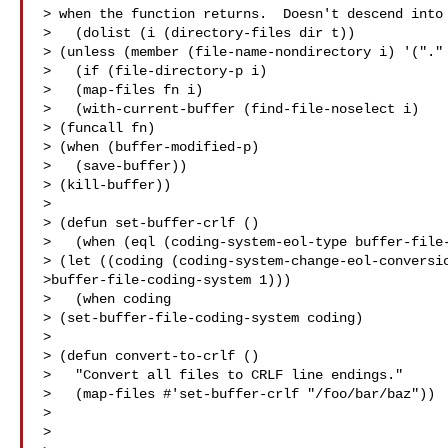
> when the function returns.  Doesn't descend into 
>   (dolist (i (directory-files dir t))

> (unless (member (file-name-nondirectory i) '("." 
>   (if (file-directory-p i)

>   (map-files fn i)

>   (with-current-buffer (find-file-noselect i)

> (funcall fn)

> (when (buffer-modified-p)

>   (save-buffer))

> (kill-buffer))

>

> (defun set-buffer-crlf ()

>   (when (eql (coding-system-eol-type buffer-file-
> (let ((coding (coding-system-change-eol-conversio
>buffer-file-coding-system 1)))

>   (when coding

> (set-buffer-file-coding-system coding)

>

> (defun convert-to-crlf ()

>   "Convert all files to CRLF line endings."

>   (map-files #'set-buffer-crlf "/foo/bar/baz"))

>

>
