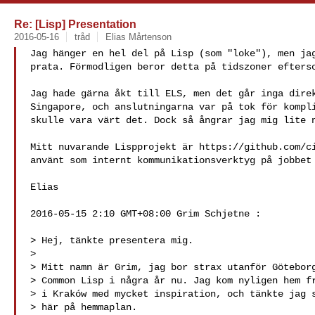
Re: [Lisp] Presentation
2016-05-16
tråd
Elias Mårtenson
Jag hänger en hel del på Lisp (som "loke"), men jag
prata. Förmodligen beror detta på tidszoner efterso
Jag hade gärna åkt till ELS, men det går inga direk
Singapore, och anslutningarna var på tok för kompli
skulle vara värt det. Dock så ångrar jag mig lite n
Mitt nuvarande Lispprojekt är https://github.com/ci
använt som internt kommunikationsverktyg på jobbet 
Elias

2016-05-15 2:10 GMT+08:00 Grim Schjetne :

> Hej, tänkte presentera mig.

>

> Mitt namn är Grim, jag bor strax utanför Göteborg
> Common Lisp i några år nu. Jag kom nyligen hem fr
> i Kraków med mycket inspiration, och tänkte jag s
> här på hemmaplan.
