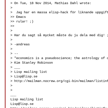
> On Tue, 18 Nov 2014, Mathias Dahl wrote:

>

>  Jag har en massa elisp-hack för liknande uppgift
>> Emacs

>> rular! ;)

>>

>

> Har du sagt så mycket måste du ju dela med dig! ;
>

> -andreas

>

> --

> "economics is a pseudoscience; the astrology of o
> Kim Stanley Robinson

> ___

> Lisp mailing list

> 
Lisp@lisp.se
> http://mailman.nocrew.org/cgi-bin/mailman/listinf
>

>

___

Lisp@lisp.se