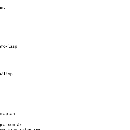
e.

fo/lisp

/lisp

maplan.

ra som är
