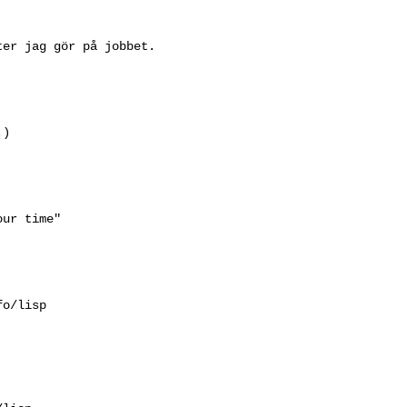
er jag gör på jobbet.

)

ur time"

o/lisp
