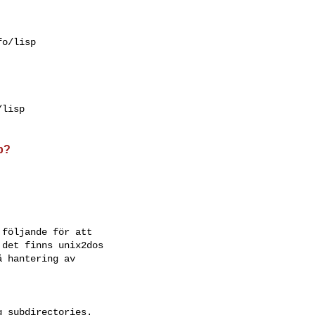
o/lisp

lisp

p?
följande för att

det finns unix2dos

 hantering av
