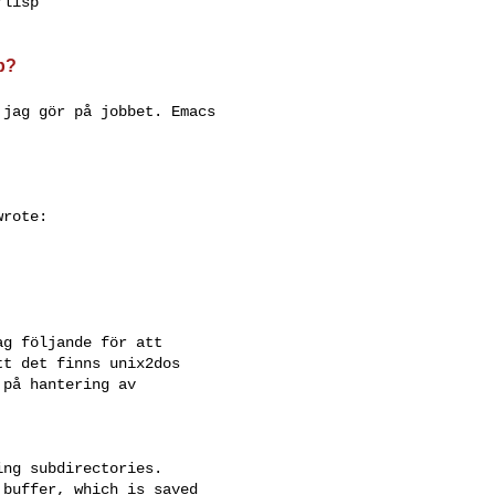
lisp

p?
jag gör på jobbet. Emacs

rote:

g följande för att

t det finns unix2dos

på hantering av

ng subdirectories.

buffer, which is saved
