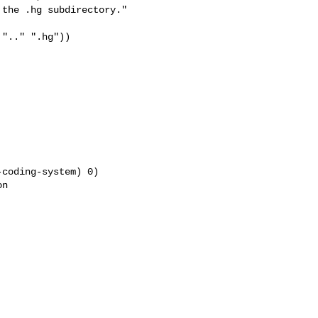
the .hg subdirectory."

".." ".hg"))

coding-system) 0)

n
