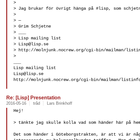
>

> Jag brukar för övrigt hänga på #lisp, som schjetn
>

> —

> Grim Schjetne

> ___

> Lisp mailing list

> 
Lisp@lisp.se
> http://molnjunk.nocrew.org/cgi-bin/mailman/listin
>

___

Lisp@lisp.se
http://molnjunk.nocrew.org/cgi-bin/mailman/listinfo
Re: [Lisp] Presentation
2016-05-16
tråd
Lars Brinkhoff
Hej!

> tänkte jag skulle kolla vad som händer här på hem
Det som händer i Göteborgstrakten, är att vi är någ