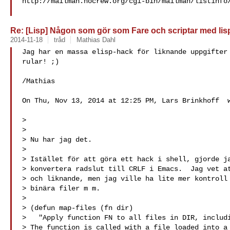
http://mailman.nocrew.org/cgi-bin/mailman/listinfo/
Re: [Lisp] Någon som gör som Fare och scriptar med lis
2014-11-18
tråd
Mathias Dahl
Jag har en massa elisp-hack för liknande uppgifter 
rular! ;)

/Mathias

On Thu, Nov 13, 2014 at 12:25 PM, Lars Brinkhoff  w
>

>

> Nu har jag det.

>

> Istället för att göra ett hack i shell, gjorde ja
> konvertera radslut till CRLF i Emacs.  Jag vet at
> och liknande, men jag ville ha lite mer kontroll 
> binära filer m m.

>

> (defun map-files (fn dir)

>   "Apply function FN to all files in DIR, includi
> The function is called with a file loaded into a 