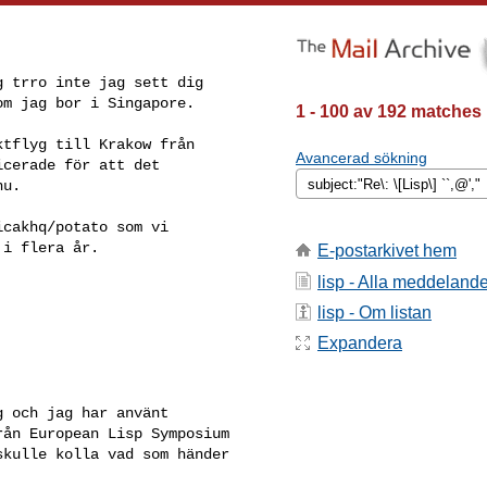
 trro inte jag sett dig

m jag bor i Singapore.

1 - 100 av 192 matches
tflyg till Krakow från

Avancerad sökning
cerade för att det

u.

cakhq/potato som vi

i flera år.

E-postarkivet hem
lisp - Alla meddeland
lisp - Om listan
Expandera
 och jag har använt

ån European Lisp Symposium

kulle kolla vad som händer
