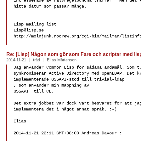
intresserade av halvregelbundna träffar.  Men det k
hitta datum som passar många.

___

Lisp@lisp.se
http://molnjunk.nocrew.org/cgi-bin/mailman/listinfo
Re: [Lisp] Någon som gör som Fare och scriptar med lis
2014-11-21
tråd
Elias Mårtenson
Jag använder Common Lisp för sådana ändamål. Som t.
synkroniserar Active Directory med OpenLDAP. Det kr
, som använder min mappning av

GSSAPI 
 till CL.

Det extra jobbet var dock värt besväret för att jag
implementera det i något annat språk. :-)

Elias

2014-11-21 22:11 GMT+08:00 Andreas Davour :
