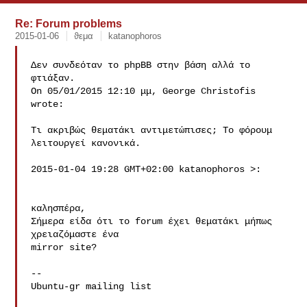
Re: Forum problems
2015-01-06
ϑεμα
katanophoros
Δεν συνδεόταν το phpBB στην βάση αλλά το 
φτιάξαν.

On 05/01/2015 12:10 μμ, George Christofis 
wrote:

Τι ακριβώς θεματάκι αντιμετώπισες; Το φόρουμ 
λειτουργεί κανονικά.

2015-01-04 19:28 GMT+02:00 katanophoros 
>:

καλησπέρα,

Σήμερα είδα ότι το forum έχει θεματάκι μήπως 
χρειαζόμαστε ένα

mirror site?

-- 

Ubuntu-gr mailing list
