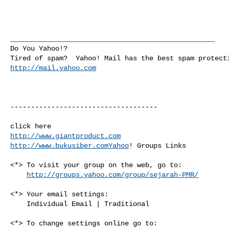
__________________________________________________

Do You Yahoo!?

http://mail.yahoo.com
------------------------------------

http://www.giantproduct.com
http://www.bukusiber.comYahoo
! Groups Links

<*> To visit your group on the web, go to:

http://groups.yahoo.com/group/sejarah-PMR/
<*> Your email settings:

    Individual Email | Traditional

<*> To change settings online go to:
