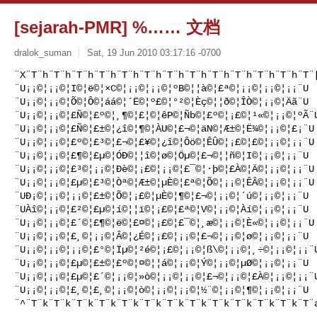
[sejarah-PMR] %…… 文档
dralok_suman
Sat, 19 Jun 2010 03:17:16 -0700
¨X¨T¨h¨T¨h¨T¨h¨T¨h¨T¨h¨T¨h¨T¨h¨T¨h¨T¨h¨T¨h¨T¨h¨T¨h¨T¨[
¨U¡¡©¦¡¡©¦I©¦ë©¦×C©¦¡¡©¦¡¡©¦ºB©¦¦à©¦£ª©¦¡¡©¦¡¡©¦¡¡¨U

¨U¡¡©¦¡¡©¦Õ©¦Ô©¦áá©¦´Ë©¦º£©¦°²©¦Èç©¦¦ð©¦ÎÒ©¦¡¡©¦Äã¨U

¨U¡¡©¦¡¡©¦£Ñ©¦£º©¦¸¶©¦£¦©¦êP©¦Ñb©¦£º©¦¡£©¦¹«©¦¡¡©¦ºÃ¨U
¨U¡¡©¦¡¡©¦£Ñ©¦£±©¦¿î©¦¶©¦ÀU©¦£¬©¦äN©¦Æ±©¦Ë¾©¦¡¡©¦£¡¨U

¨U¡¡©¦¡¡©¦£º©¦£³©¦£¬©¦£¥©¦¿î©¦Ôö©¦ÊÛ©¦¡£©¦£©¦¡¡©¦¡¡¨U

¨U¡¡©¦¡¡©¦£¶©¦£µ©¦ÓÐ©¦¦î©¦ø©¦Öµ©¦£¬©¦¦ñ©¦I©¦¡¡©¦¡¡¨U

¨U¡¡©¦¡¡©¦£³©¦¡¡©¦Ðè©¦¡£©¦¡¡©¦£¯©¦·þ©¦£À©¦Ä©¦¡¡©¦¡¡¨U

¨U¡¡©¦¡¡©¦£µ©¦£³©¦Òª©¦Æ±©¦µÈ©¦£ª©¦Õ©¦¡¡©¦ÊÂ©¦¡¡©¦¡¡¨U

¨UÐ¡©¦¡¡©¦¡¡©¦£±©¦Õ©¦¡£©¦µÈ©¦¶©¦£¬©¦¡¡©¦´ú©¦¡¡©¦¡¡¨U

¨UÀî©¦¡¡©¦£²©¦£µ©¦í©¦¦ï©¦¡£©¦£ª©¦V©¦¡¡©¦Àí©¦¡¡©¦¡¡¨U

¨U¡¡©¦¡¡©¦£´©¦£¶©¦ë©¦£¤©¦¡£©¦£¯©¦¸æ©¦¡¡©¦È«©¦¡¡©¦¡¡¨U

¨U¡¡©¦¡¡©¦£¸©¦¡¡©¦Â©¦¿É©¦¡£©¦¡¡©¦£¬©¦¡¡©¦ø©¦¡¡©¦¡¡¨U

¨U¡¡©¦¡¡©¦¡¡©¦£°©¦Ïµ©¦²é©¦¡£©¦¡¡©¦ß\©¦¡¡©¦¸÷©¦¡¡©¦¡¡¨U
¨U¡¡©¦¡¡©¦£µ©¦£±©¦£º©¦¤©¦¦á©¦¡¡©¦Ý©¦¡¡©¦µØ©¦¡¡©¦¡¡¨U

¨U¡¡©¦¡¡©¦£µ©¦£´©¦¡¡©¦»ò©¦¡¡©¦¡¡©¦£¬©¦¡¡©¦£À©¦¡¡©¦¡¡¨U
¨U¡¡©¦¡¡©¦£¸©¦£¸©¦¡¡©¦ò©¦¡¡©¦¡¡©¦½¨©¦¡¡©¦¶©¦¡¡©¦¡¡¨U

¨^¨T¨k¨T¨k¨T¨k¨T¨k¨T¨k¨T¨k¨T¨k¨T¨k¨T¨k¨T¨k¨T¨k¨T¨k¨T¨