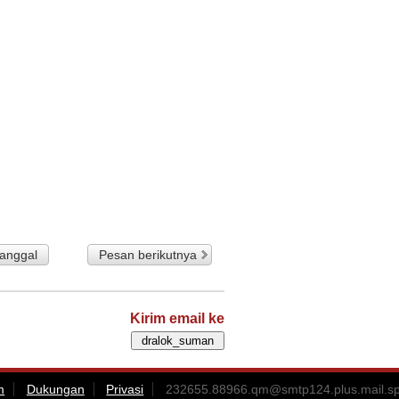
tanggal
Pesan berikutnya
Kirim email ke
m
Dukungan
Privasi
232655.88966.qm@smtp124.plus.mail.s