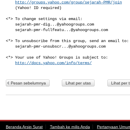
http://groups.yahoo.com/group/sejarah-PMR/join
    (Yahoo! ID required)

<*> To change settings via email:

sejarah-pmr-dig...@yahoogroups.com
sejarah-pmr-fullfeatu...@yahoogroups.com
<*> To unsubscribe from this group, send an email to:

sejarah-pmr-unsubscr...@yahoogroups.com
<*> Your use of Yahoo! Groups is subject to:

http://docs.yahoo.com/info/terms/
Pesan sebelumnya
Lihat per utas
Lihat per 
Beranda Arsip Surat
Tambah ke milis Anda
Pertanyaan Umu