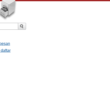
 pesan
 daftar