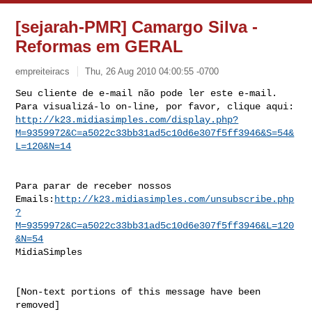
[sejarah-PMR] Camargo Silva -
Reformas em GERAL
empreiteiracs
Thu, 26 Aug 2010 04:00:55 -0700
Seu cliente de e-mail não pode ler este e-mail.

http://k23.midiasimples.com/display.php?
M=9359972&C=a5022c33bb31ad5c10d6e307f5ff3946&S=54&
L=120&N=14
Para parar de receber nossos

Emails:
http://k23.midiasimples.com/unsubscribe.php
?
M=9359972&C=a5022c33bb31ad5c10d6e307f5ff3946&L=120
&N=54
MidiaSimples

[Non-text portions of this message have been 
removed]
