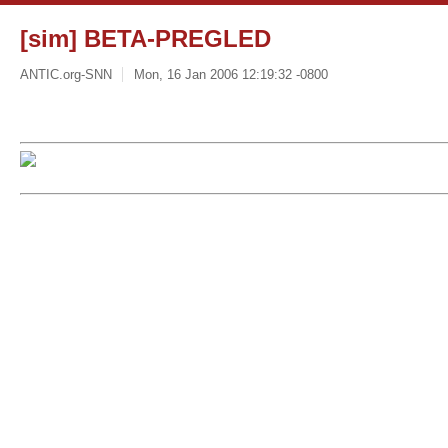
[sim] BETA-PREGLED
ANTIC.org-SNN
Mon, 16 Jan 2006 12:19:32 -0800
Beta - pregled vesti za
Ponedeljak, 16. januar 2006. u 14 časova
Srbija i Crna Gora
BEOGRAD - Pregovori o pridruenju SCG Evropskoj uniji neće biti ugr
omogući pristup dravnim arhivama i ako se usvoji Predlog zakona o
ocenio je u ponedeljak ministar za ljudska i manjinska prava Rasim L
BEOGRAD - Sednica Saveta Narodne banke Srbije na kojoj bi trebal
viceguvernera Dejana Simića biće odrana u ponedeljak u 14.00, reč
BEOGRAD - Poreska uprava Srbije podnela je u ponedeljak javnom tuil
rukovodilaca Mobtela Sretena Karića i Olge ilović zbog sumnje da su 
NOVI SAD - Optinski sud u Novom Sadu zakazao je za 24. februar sa
Bogoljuba Karića zbog sumnje za davanje mita, saoptila je u ponede
Marković.