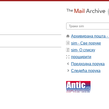
Архивирана пошта -
sim - Све поруке
sim- О списку
oeni ukoliko se Hakom tribunalu
 zamrzavanju imovine hakih optuenika,
проширити
jajić.
Предходна порука
o da se razmatra razreenje
Следећа порука
eno je u Centralnoj banci.
atvu krivične prijave protiv bivih
utajili porez od 2,8 miliona evra.
sluanje lidera Pokreta snaga Srbije
ljak portparol tog suda Mirjana