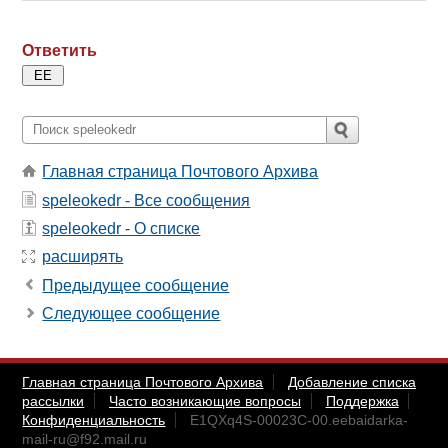
Ответить
Главная страница Почтового Архива
speleokedr - Все сообщения
speleokedr - О списке
расширять
Предыдущее сообщение
Следующее сообщение
Главная страница Почтового Архива
Добавление списка
рассылки
Часто возникающие вопросы
Поддержка
Конфиденциальность
E1QXq4S-00023C-00.eebaidarka-
mail-ru@f92.mail.ru