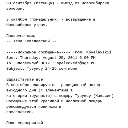
30 сентября (пятница) - выезд из Новосибирска 
вечером;

3 октября (понедельник) - возвращение в 
Новосибирск утром.

Подземно ваш,

-- Тема Ковалевский --

-----Исходное сообщение-----
From: Kovalevskii
Sent: Thursday, August 25, 2011 6:00 PM

To: Спелеоклуб НГТУ ; 
speleokedr@ngs.ru
Subject: Тузуксу 24-25 сентября

Здравствуйте все!

В сентябре планируется традиционный поход 
выходного дня (с элементами 1

категории трудности) в пещеру Тузуксу (Хакасия).

Посещение этой красивой и несложной пещеры 
рекомендуется новичкам в

спелеологии.

План мероприятий:
